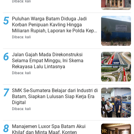
Dibaca:
kali
Puluhan Warga Batam Diduga Jadi
Korban Penipuan Kavling Hingga
Miliaran Rupiah, Laporan ke Polda Kepri
Jalan di Tempat?
Dibaca:
kali
Jalan Gajah Mada Direkonstruksi
Selama Empat Minggu, Ini Skema
Rekayasa Lalu Lintasnya
Dibaca:
kali
SMK Se-Sumatera Belajar dari Industri di
Batam, Siapkan Lulusan Siap Kerja Era
Digital
Dibaca:
kali
Manajemen Luxor Spa Batam Akui
Khilaf dan Minta Maaf, Konten