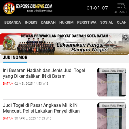
JELAJAHI
BERANDA
INDEKS
DAERAH
HUKRIM
PERISTIWA
SOSIAL
OLAH
JUDI NOMOR
Ini Besaran Hadiah dan Jenis Judi Togel
yang Dikendalikan IN di Batam
BATAM
02 MEI, 2025, 14.53 WIB
Judi Togel di Pasar Angkasa Milik IN
Mencuat, Polisi Lakukan Penyelidikan
BATAM
30 APRIL, 2025, 17.53 WIB