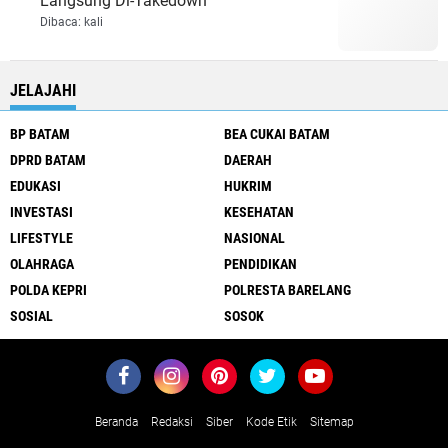
Langsung Di-Takedown
Dibaca:
kali
JELAJAHI
BP BATAM
BEA CUKAI BATAM
DPRD BATAM
DAERAH
EDUKASI
HUKRIM
INVESTASI
KESEHATAN
LIFESTYLE
NASIONAL
OLAHRAGA
PENDIDIKAN
POLDA KEPRI
POLRESTA BARELANG
SOSIAL
SOSOK
Beranda
Redaksi
Siber
Kode Etik
Sitemap