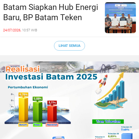
Sepak Bola Kepri
Batam Siapkan Hub Energi
Baru, BP Batam Teken
Kesepakatan Strategis
24/07/2026,
10:57 WIB
dengan Panbil Group dan
PLN Batam
LIHAT SEMUA