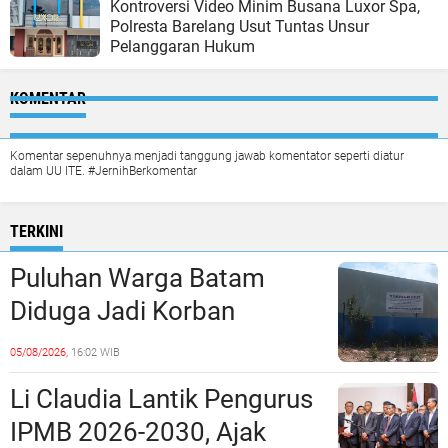
Kontroversi Video Minim Busana Luxor Spa,
Polresta Barelang Usut Tuntas Unsur
Pelanggaran Hukum
KOMENTAR
Komentar sepenuhnya menjadi tanggung jawab komentator seperti diatur
dalam UU ITE. #JernihBerkomentar
TERKINI
Puluhan Warga Batam
Diduga Jadi Korban
Penipuan Kavling Hingga
05/08/2026,
16:02 WIB
Miliaran Rupiah, Laporan ke
Li Claudia Lantik Pengurus
Polda Kepri Jalan di
IPMB 2026-2030, Ajak
Tempat?