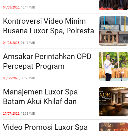
Perkuat Kerukunan dan
04/08/2026,
10:14 WIB
Sinergi dengan Pemko
Kontroversi Video Minim
Batam
Busana Luxor Spa, Polresta
Barelang Usut Tuntas
04/08/2026,
01:11 WIB
Unsur Pelanggaran Hukum
Amsakar Perintahkan OPD
Percepat Program
Prioritas, Targetkan
03/08/2026,
00:55 WIB
Realisasi Pembangunan
Manajemen Luxor Spa
Lampaui 50 Persen
Batam Akui Khilaf dan
Minta Maaf, Konten
27/07/2026,
12:39 WIB
Langsung Di-Takedown
Video Promosi Luxor Spa