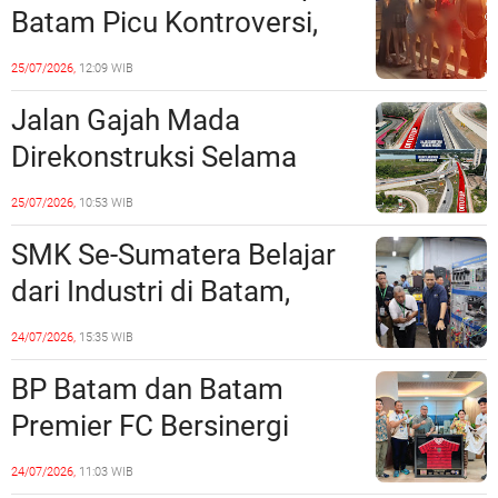
Batam Picu Kontroversi,
Dinilai Bermuatan Sensual
25/07/2026,
12:09 WIB
Jalan Gajah Mada
Direkonstruksi Selama
Empat Minggu, Ini Skema
25/07/2026,
10:53 WIB
Rekayasa Lalu Lintasnya
SMK Se-Sumatera Belajar
dari Industri di Batam,
Siapkan Lulusan Siap Kerja
24/07/2026,
15:35 WIB
Era Digital
BP Batam dan Batam
Premier FC Bersinergi
Cetak Generasi Emas
24/07/2026,
11:03 WIB