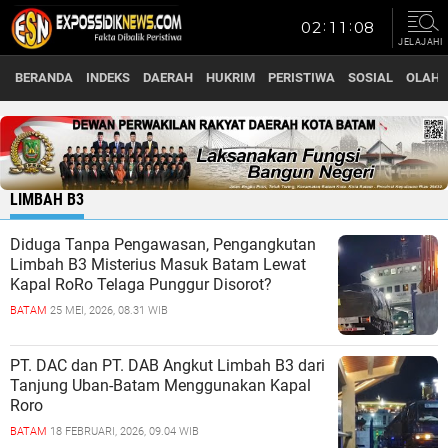
JELAJAHI
BERANDA
INDEKS
DAERAH
HUKRIM
PERISTIWA
SOSIAL
OLAH
LIMBAH B3
Diduga Tanpa Pengawasan, Pengangkutan
Limbah B3 Misterius Masuk Batam Lewat
Kapal RoRo Telaga Punggur Disorot?
BATAM
25 MEI, 2026, 08.31 WIB
PT. DAC dan PT. DAB Angkut Limbah B3 dari
Tanjung Uban-Batam Menggunakan Kapal
Roro
BATAM
18 FEBRUARI, 2026, 09.04 WIB