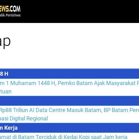
ap
48 H
 1 Muharram 1448 H, Pemko Batam Ajak Masyarakat P
atuan
 Rp88 Triliun AI Data Centre Masuk Batam, BP Batam Per
asi Digital Regional
m Kerja
at di Batam Terciduk di Kedai Kopi saat Jam kerja