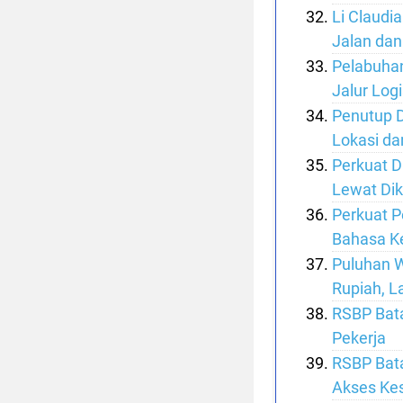
Li Claudi
Jalan dan
Pelabuhan
Jalur Log
Penutup D
Lokasi da
Perkuat D
Lewat Dik
Perkuat P
Bahasa Ke
Puluhan W
Rupiah, L
RSBP Bat
Pekerja
RSBP Bata
Akses Ke