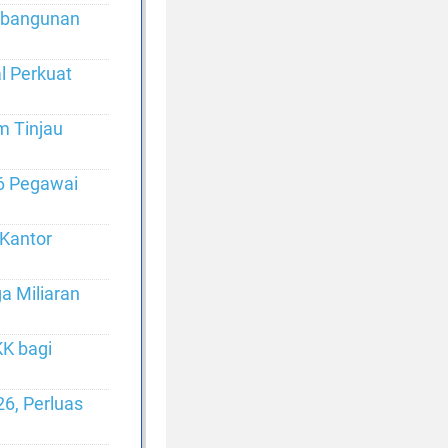
embangunan
l Perkuat
m Tinjau
76 Pegawai
 Kantor
a Miliaran
K bagi
6, Perluas