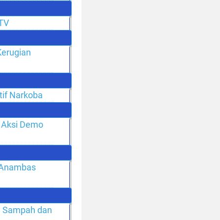
CTV
Kerugian
tif Narkoba
 Aksi Demo
m Anambas
r, Sampah dan