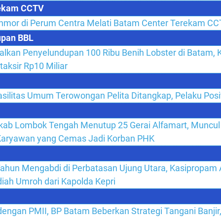
erekam CCTV
nmor di Perum Centra Melati Batam Center Terekam C
upan BBL
galkan Penyelundupan 100 Ribu Benih Lobster di Batam, 
taksir Rp10 Miliar
asilitas Umum Terowongan Pelita Ditangkap, Pelaku Posi
kab Lombok Tengah Menutup 25 Gerai Alfamart, Muncul
Karyawan yang Cemas Jadi Korban PHK
Tahun Mengabdi di Perbatasan Ujung Utara, Kasipropa
iah Umroh dari Kapolda Kepri
dengan PMII, BP Batam Beberkan Strategi Tangani Banji