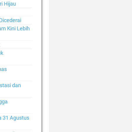
i Hijau
Dicederai
m Kini Lebih
k
uk
has
stasi dan
gga
a 31 Agustus