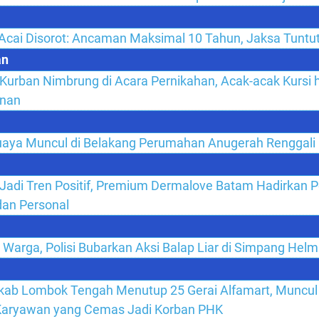
Acai Disorot: Ancaman Maksimal 10 Tahun, Jaksa Tuntut
an
i Kurban Nimbrung di Acara Pernikahan, Acak-acak Kursi 
inan
uaya Muncul di Belakang Perumahan Anugerah Renggali
 Jadi Tren Positif, Premium Dermalove Batam Hadirkan 
an Personal
Warga, Polisi Bubarkan Aksi Balap Liar di Simpang Helm
kab Lombok Tengah Menutup 25 Gerai Alfamart, Muncul
Karyawan yang Cemas Jadi Korban PHK