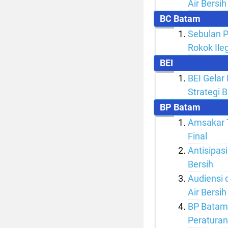
Air Bersih
BC Batam
Sebulan P
Rokok Ile
BEI
BEI Gelar
Strategi B
BP Batam
Amsakar T
Final
Antisipas
Bersih
Audiensi 
Air Bersih
BP Batam
Peratura