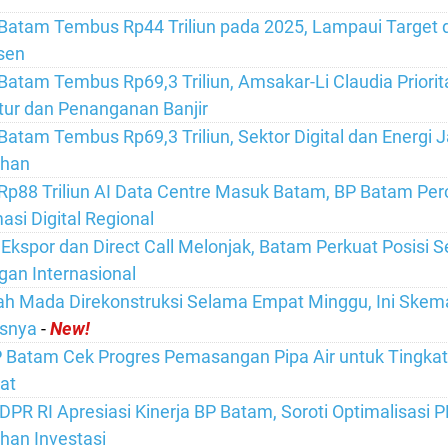
 Batam Tembus Rp44 Triliun pada 2025, Lampaui Target
sen
 Batam Tembus Rp69,3 Triliun, Amsakar-Li Claudia Priori
ktur dan Penanganan Banjir
 Batam Tembus Rp69,3 Triliun, Sektor Digital dan Energi 
han
 Rp88 Triliun AI Data Centre Masuk Batam, BP Batam Per
asi Digital Regional
, Ekspor dan Direct Call Melonjak, Batam Perkuat Posisi 
an Internasional
ah Mada Direkonstruksi Selama Empat Minggu, Ini Ske
asnya
-
New!
 Batam Cek Progres Pemasangan Pipa Air untuk Tingka
at
 DPR RI Apresiasi Kinerja BP Batam, Soroti Optimalisasi
an Investasi