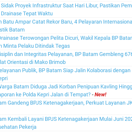
a Sidak Proyek Infrastruktur Saat Hari Libur, Pastikan P
 Drainase Tepat Waktu
 Batu Ampar Catat Rekor Baru, 4 Pelayaran Internasiona
istik Batam
rainase Terowongan Pelita Dicuri, Wakil Kepala BP Bata
n Minta Pelaku Ditindak Tegas
isiplin dan Integritas Pelayanan, BP Batam Gembleng 6
lat Orientasi di Mako Brimob
elayanan Publik, BP Batam Siap Jalin Kolaborasi dengan
pri
arga Batam Diduga Jadi Korban Penipuan Kavling Hingg
aporan ke Polda Kepri Jalan di Tempat?
-
New!
am Gandeng BPJS Ketenagakerjaan, Perkuat Layanan JK
m Kembali Layani BPJS Ketenagakerjaan Mulai Juni 202
sehatan Pekerja