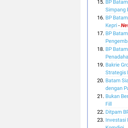
BP Batam 
Simpang 
BP Batam 
Kepri
-
Ne
BP Batam 
Pengemba
BP Batam,
Penadahan
Bakrie Gr
Strategi
Batam Sia
dengan P
Bukan Ben
Fill
Ditpam B
Investasi
Komdigi