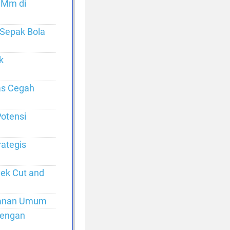
0 Mm di
 Sepak Bola
k
as Cegah
Potensi
ategis
ek Cut and
ayanan Umum
dengan