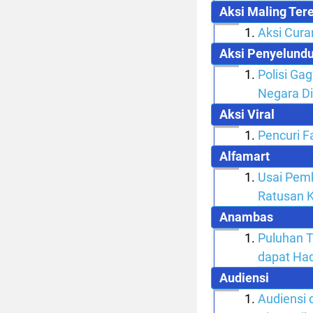
Aksi Maling T
Aksi Cura
Aksi Penyelund
Polisi Ga
Negara Di
Aksi Viral
Pencuri F
Alfamart
Usai Pem
Ratusan 
Anambas
Puluhan 
dapat Had
Audiensi
Audiensi 