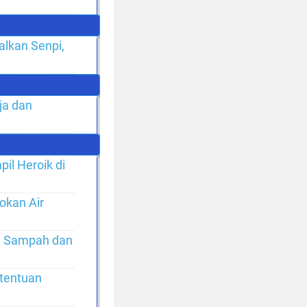
lkan Senpi,
ja dan
il Heroik di
okan Air
r, Sampah dan
tentuan