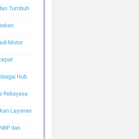
 dan Tumbuh
taskan
Jadi Motor
cepat
Sebagai Hub
ma Rekayasa
tkan Layanan
 PNBP dan