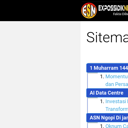
Sitem
1 Muharram 14
Momentum
dan Pers
AI Data Centre
Investasi
Transform
ASN Ngopi Di ja
Oknum Cam