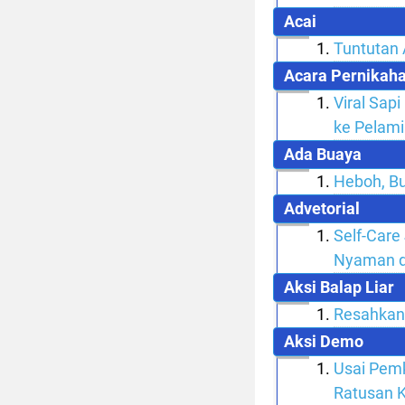
Acai
Tuntutan 
Acara Pernikah
Viral Sap
ke Pelam
Ada Buaya
Heboh, B
Advetorial
Self-Care
Nyaman d
Aksi Balap Liar
Resahkan 
Aksi Demo
Usai Pem
Ratusan 