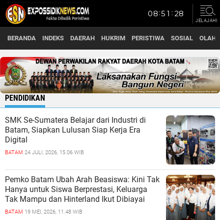
JELAJAHI
BERANDA
INDEKS
DAERAH
HUKRIM
PERISTIWA
SOSIAL
OLAH
PENDIDIKAN
SMK Se-Sumatera Belajar dari Industri di
Batam, Siapkan Lulusan Siap Kerja Era
Digital
BATAM
24 JULI, 2026, 15.06 WIB
Pemko Batam Ubah Arah Beasiswa: Kini Tak
Hanya untuk Siswa Berprestasi, Keluarga
Tak Mampu dan Hinterland Ikut Dibiayai
BATAM
19 MEI, 2026, 11.48 WIB