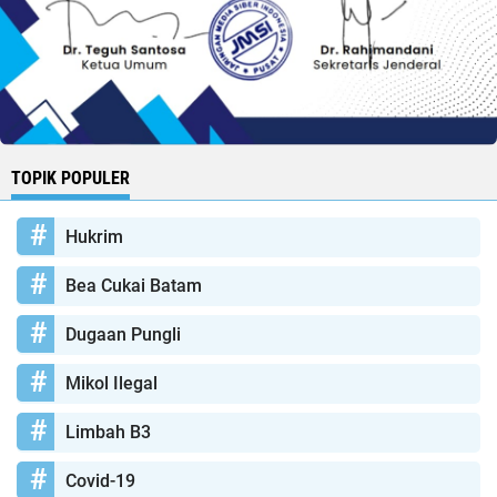
TOPIK POPULER
Hukrim
Bea Cukai Batam
Dugaan Pungli
Mikol Ilegal
Limbah B3
Covid-19