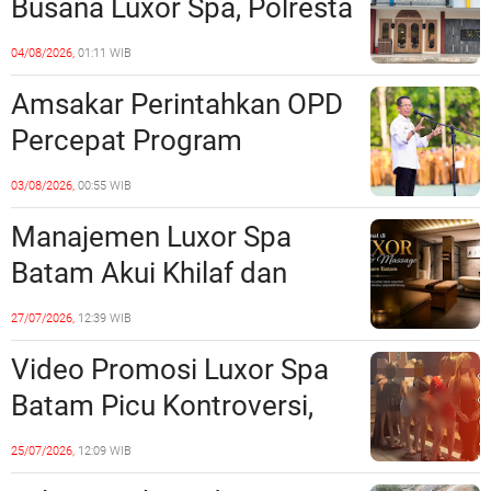
Busana Luxor Spa, Polresta
Barelang Usut Tuntas
04/08/2026,
01:11 WIB
Unsur Pelanggaran Hukum
Amsakar Perintahkan OPD
Percepat Program
Prioritas, Targetkan
03/08/2026,
00:55 WIB
Realisasi Pembangunan
Manajemen Luxor Spa
Lampaui 50 Persen
Batam Akui Khilaf dan
Minta Maaf, Konten
27/07/2026,
12:39 WIB
Langsung Di-Takedown
Video Promosi Luxor Spa
Batam Picu Kontroversi,
Dinilai Bermuatan Sensual
25/07/2026,
12:09 WIB