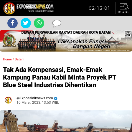
JELAJAHI
Home
/
Batam
Tak Ada Kompensasi, Emak-Emak
Kampung Panau Kabil Minta Proyek PT
Blue Steel Industries Dihentikan
Expossidiknews.com
10 Maret, 2023, 13.53 WIB.
Dibaca:
kali