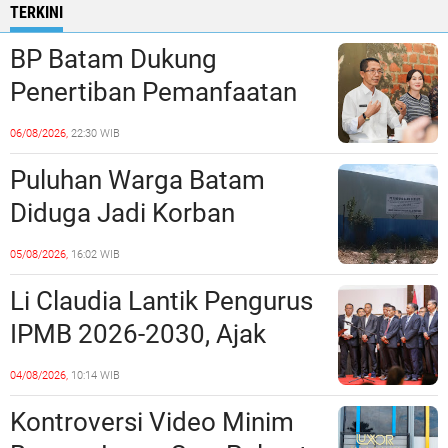
TERKINI
BP Batam Dukung
Penertiban Pemanfaatan
Ruang Laut Sesuai
06/08/2026,
22:30 WIB
Ketentuan Peraturan
Puluhan Warga Batam
Perundang-undangan
Diduga Jadi Korban
Penipuan Kavling Hingga
05/08/2026,
16:02 WIB
Miliaran Rupiah, Laporan ke
Li Claudia Lantik Pengurus
Polda Kepri Jalan di
IPMB 2026-2030, Ajak
Tempat?
Perkuat Kerukunan dan
04/08/2026,
10:14 WIB
Sinergi dengan Pemko
Kontroversi Video Minim
Batam