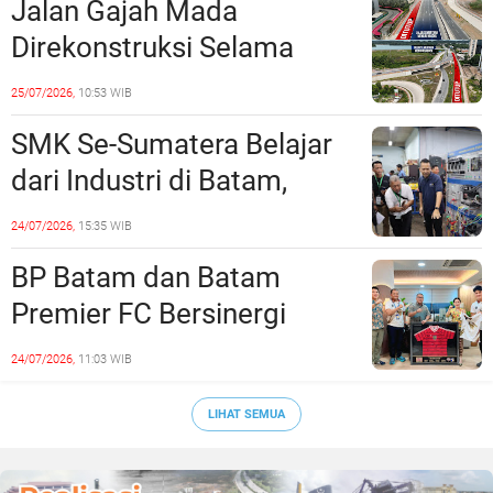
Jalan Gajah Mada
Direkonstruksi Selama
Empat Minggu, Ini Skema
25/07/2026,
10:53 WIB
Rekayasa Lalu Lintasnya
SMK Se-Sumatera Belajar
dari Industri di Batam,
Siapkan Lulusan Siap Kerja
24/07/2026,
15:35 WIB
Era Digital
BP Batam dan Batam
Premier FC Bersinergi
Cetak Generasi Emas
24/07/2026,
11:03 WIB
Sepak Bola Kepri
LIHAT SEMUA