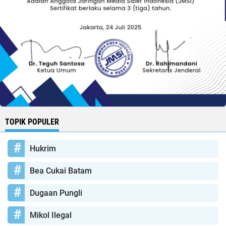
TOPIK POPULER
Hukrim
Bea Cukai Batam
Dugaan Pungli
Mikol Ilegal