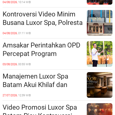
Perkuat Kerukunan dan
04/08/2026,
10:14 WIB
Sinergi dengan Pemko
Kontroversi Video Minim
Batam
Busana Luxor Spa, Polresta
Barelang Usut Tuntas
04/08/2026,
01:11 WIB
Unsur Pelanggaran Hukum
Amsakar Perintahkan OPD
Percepat Program
Prioritas, Targetkan
03/08/2026,
00:55 WIB
Realisasi Pembangunan
Manajemen Luxor Spa
Lampaui 50 Persen
Batam Akui Khilaf dan
Minta Maaf, Konten
27/07/2026,
12:39 WIB
Langsung Di-Takedown
Video Promosi Luxor Spa