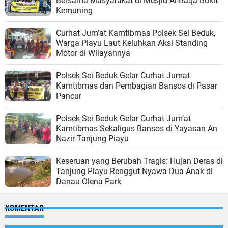
Bersama Masyarakat di Mesjid Al-Baqa Bukit
Kemuning
Curhat Jum’at Kamtibmas Polsek Sei Beduk,
Warga Piayu Laut Keluhkan Aksi Standing
Motor di Wilayahnya
Polsek Sei Beduk Gelar Curhat Jumat
Kamtibmas dan Pembagian Bansos di Pasar
Pancur
Polsek Sei Beduk Gelar Curhat Jum’at
Kamtibmas Sekaligus Bansos di Yayasan An
Nazir Tanjung Piayu
Keseruan yang Berubah Tragis: Hujan Deras di
Tanjung Piayu Renggut Nyawa Dua Anak di
Danau Olena Park
KOMENTAR