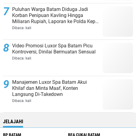
Puluhan Warga Batam Diduga Jadi
Korban Penipuan Kavling Hingga
Miliaran Rupiah, Laporan ke Polda Kepri
Jalan di Tempat?
Dibaca:
kali
Video Promosi Luxor Spa Batam Picu
Kontroversi, Dinilai Bermuatan Sensual
Dibaca:
kali
Manajemen Luxor Spa Batam Akui
Khilaf dan Minta Maaf, Konten
Langsung Di-Takedown
Dibaca:
kali
JELAJAHI
BP BATAM
BEA CUKAI BATAM