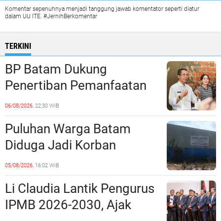
Komentar sepenuhnya menjadi tanggung jawab komentator seperti diatur
dalam UU ITE. #JernihBerkomentar
TERKINI
BP Batam Dukung
Penertiban Pemanfaatan
Ruang Laut Sesuai
06/08/2026,
22:30 WIB
Ketentuan Peraturan
Puluhan Warga Batam
Perundang-undangan
Diduga Jadi Korban
Penipuan Kavling Hingga
05/08/2026,
16:02 WIB
Miliaran Rupiah, Laporan ke
Li Claudia Lantik Pengurus
Polda Kepri Jalan di
IPMB 2026-2030, Ajak
Tempat?