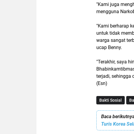
"Kami juga meng
mengguna Narkoba
"Kami berharap 
untuk tidak memb
warga sangat ter
ucap Benny.
"Terakhir, saya 
Bhabinkamtibmas,
terjadi, sehingga 
(Esn)
Bakti Sosial
B
Baca berikutnya
Turis Korea Se