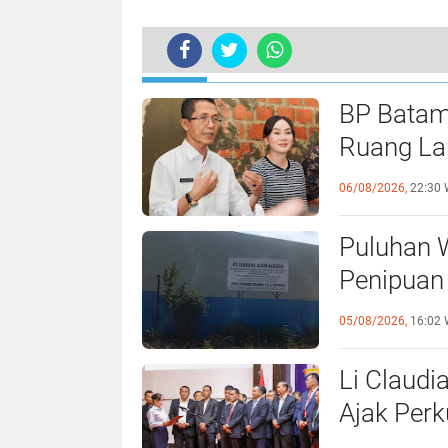
TERKINI
BP Batam
Ruang Lau
Perundan
06/08/2026,
22:30 
Puluhan 
Penipuan 
Laporan k
05/08/2026,
16:02 
Li Claudi
Ajak Perk
Pemko B