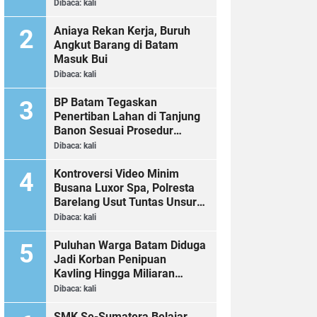
Dibaca:
kali
Aniaya Rekan Kerja, Buruh
Angkut Barang di Batam
Masuk Bui
Dibaca:
kali
BP Batam Tegaskan
Penertiban Lahan di Tanjung
Banon Sesuai Prosedur
Hukum
Dibaca:
kali
Kontroversi Video Minim
Busana Luxor Spa, Polresta
Barelang Usut Tuntas Unsur
Pelanggaran Hukum
Dibaca:
kali
Puluhan Warga Batam Diduga
Jadi Korban Penipuan
Kavling Hingga Miliaran
Rupiah, Laporan ke Polda
Dibaca:
kali
Kepri Jalan di Tempat?
SMK Se-Sumatera Belajar