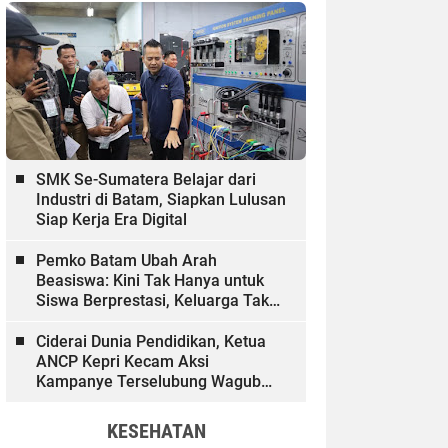
SMK Se-Sumatera Belajar dari
Industri di Batam, Siapkan Lulusan
Siap Kerja Era Digital
Pemko Batam Ubah Arah
Beasiswa: Kini Tak Hanya untuk
Siswa Berprestasi, Keluarga Tak
Mampu dan Hinterland Ikut
Dibiayai
Ciderai Dunia Pendidikan, Ketua
ANCP Kepri Kecam Aksi
Kampanye Terselubung Wagub
Kepri
KESEHATAN