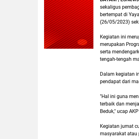
sekaligus pemba
bertempat di Yay
(26/05/2023) seki
Kegiatan ini mer
merupakan Progra
serta mendengark
tengah-tengah ma
Dalam kegiatan in
pendapat dari ma
"Hal ini guna me
terbaik dan men
Beduk," ucap AKP
Kegiatan jumat cu
masyarakat atau 