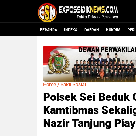
BERANDA
INDEKS
DAERAH
HUKRIM
PER
Home
/
Bakti Sosial
Polsek Sei Beduk 
Kamtibmas Sekalig
Nazir Tanjung Pia