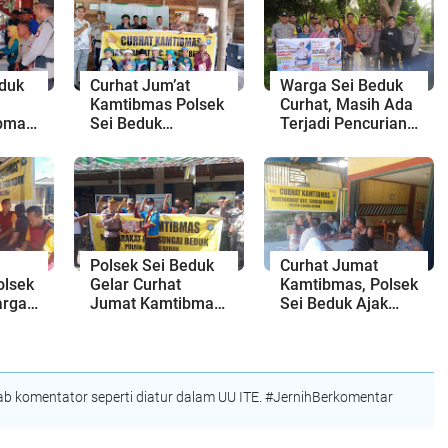
eduk
Curhat Jum’at
Warga Sei Beduk
Kamtibmas Polsek
Curhat, Masih Ada
ibmas
Sei Beduk
Terjadi Pencurian
Bersama
Disiang Hari
Rusun
Masyarakat
Jama'ah An-Nazir
Piayu Laut
Polsek Sei Beduk
Curhat Jumat
olsek
Gelar Curhat
Kamtibmas, Polsek
arga
Jumat Kamtibmas
Sei Beduk Ajak
dan Pembagian
Warga Bersinergi
i
Bansos di Pasar
Jaga Keamanan
r di
Pancur
Lingkungan
 komentator seperti diatur dalam UU ITE. #JernihBerkomentar