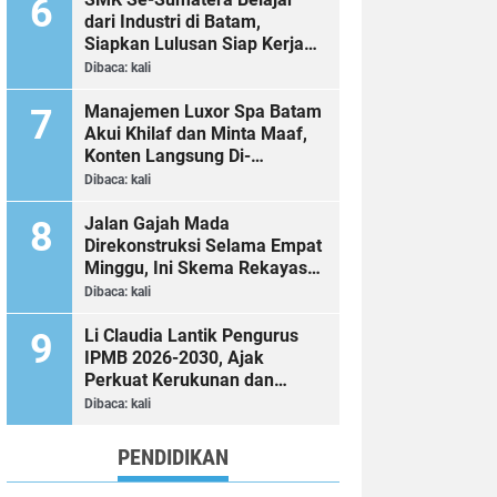
dari Industri di Batam,
Siapkan Lulusan Siap Kerja
Era Digital
Dibaca:
kali
Manajemen Luxor Spa Batam
Akui Khilaf dan Minta Maaf,
Konten Langsung Di-
Takedown
Dibaca:
kali
Jalan Gajah Mada
Direkonstruksi Selama Empat
Minggu, Ini Skema Rekayasa
Lalu Lintasnya
Dibaca:
kali
Li Claudia Lantik Pengurus
IPMB 2026-2030, Ajak
Perkuat Kerukunan dan
Sinergi dengan Pemko Batam
Dibaca:
kali
PENDIDIKAN