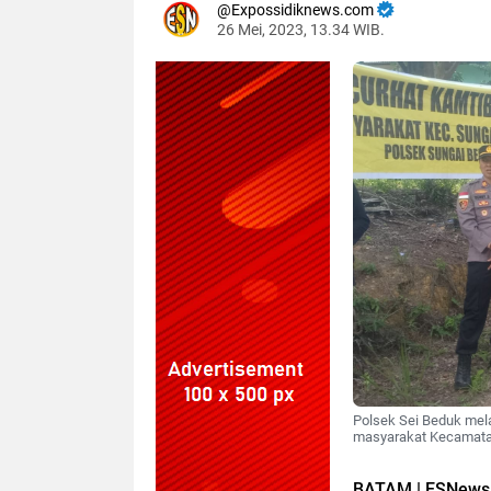
Expossidiknews.com
26 Mei, 2023, 13.34 WIB.
Dibaca:
kali
Polsek Sei Beduk mel
masyarakat Kecamatan 
BATAM | ESNews