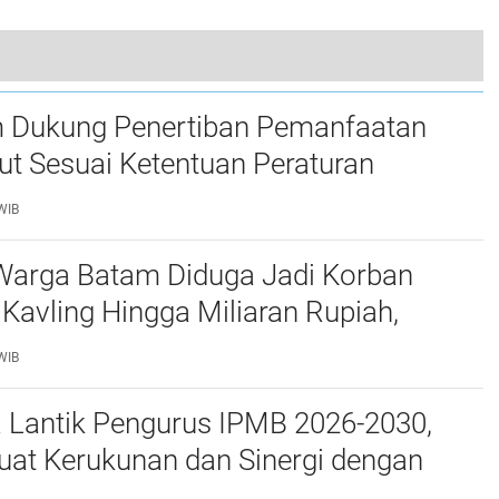
Polsek Sei Beduk Gelar Curhat Jum’at Kamtibmas Sekaligus Bansos di Yayasan An Nazir Tanjung Piayu
 Dukung Penertiban Pemanfaatan
t Sesuai Ketentuan Peraturan
g-undangan
WIB
Warga Batam Diduga Jadi Korban
Kavling Hingga Miliaran Rupiah,
e Polda Kepri Jalan di Tempat?
WIB
a Lantik Pengurus IPMB 2026-2030,
uat Kerukunan dan Sinergi dengan
atam