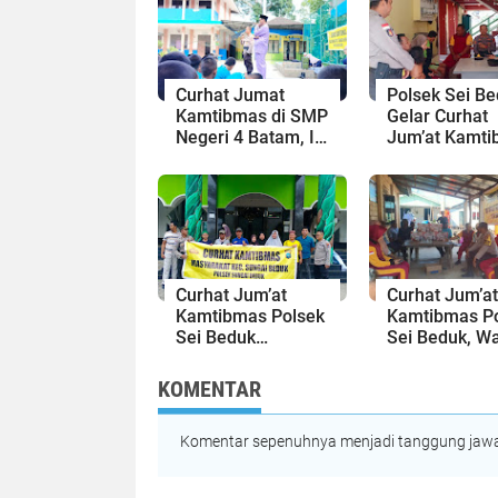
Curhat Jumat
Polsek Sei B
Kamtibmas di SMP
Gelar Curhat
Negeri 4 Batam, Ini
Jum’at Kamt
Pesan Kapolsek
bersama
Sei Beduk
Masyarakat 
Otorita Batam
Curhat Jum’at
Curhat Jum’at
Kamtibmas Polsek
Kamtibmas P
Sei Beduk
Sei Beduk, W
Bersama
Piayu Laut
Masyarakat di
Keluhkan Aks
KOMENTAR
Mesjid Al-Baqa
Standing Moto
Bukit Kemuning
Wilayahnya
Komentar sepenuhnya menjadi tanggung jawab