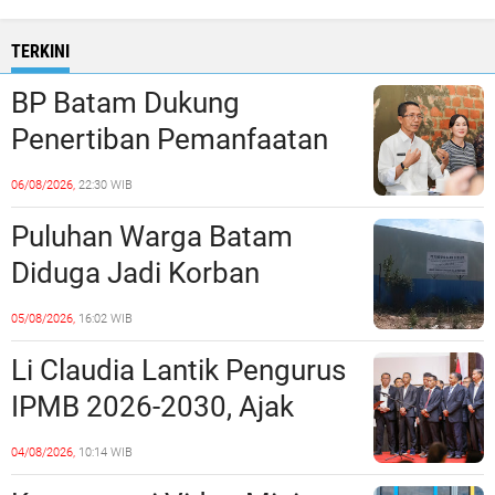
TERKINI
BP Batam Dukung
Penertiban Pemanfaatan
Ruang Laut Sesuai
06/08/2026,
22:30 WIB
Ketentuan Peraturan
Puluhan Warga Batam
Perundang-undangan
Diduga Jadi Korban
Penipuan Kavling Hingga
05/08/2026,
16:02 WIB
Miliaran Rupiah, Laporan ke
Li Claudia Lantik Pengurus
Polda Kepri Jalan di
IPMB 2026-2030, Ajak
Tempat?
Perkuat Kerukunan dan
04/08/2026,
10:14 WIB
Sinergi dengan Pemko