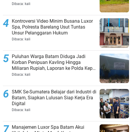
Dibaca:
kali
Kontroversi Video Minim Busana Luxor
Spa, Polresta Barelang Usut Tuntas
Unsur Pelanggaran Hukum
Dibaca:
kali
Puluhan Warga Batam Diduga Jadi
Korban Penipuan Kavling Hingga
Miliaran Rupiah, Laporan ke Polda Kepri
Jalan di Tempat?
Dibaca:
kali
SMK Se-Sumatera Belajar dari Industri di
Batam, Siapkan Lulusan Siap Kerja Era
Digital
Dibaca:
kali
Manajemen Luxor Spa Batam Akui