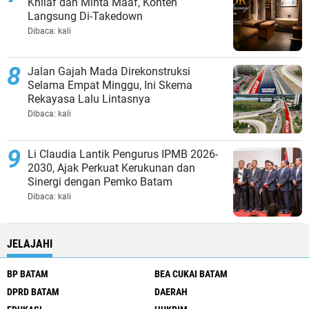
Khilaf dan Minta Maaf, Konten
Langsung Di-Takedown
Dibaca:
kali
Jalan Gajah Mada Direkonstruksi
Selama Empat Minggu, Ini Skema
Rekayasa Lalu Lintasnya
Dibaca:
kali
Li Claudia Lantik Pengurus IPMB 2026-
2030, Ajak Perkuat Kerukunan dan
Sinergi dengan Pemko Batam
Dibaca:
kali
JELAJAHI
BP BATAM
BEA CUKAI BATAM
DPRD BATAM
DAERAH