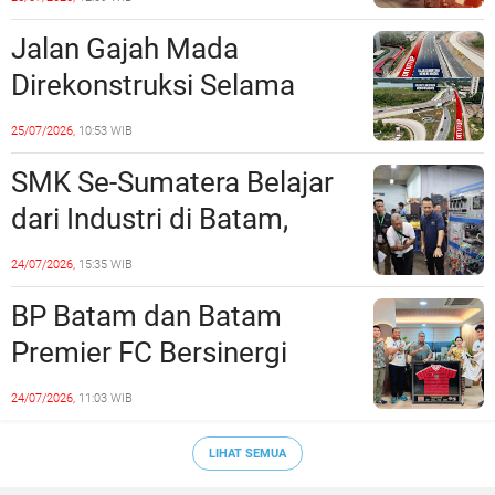
Jalan Gajah Mada
Direkonstruksi Selama
Empat Minggu, Ini Skema
25/07/2026,
10:53 WIB
Rekayasa Lalu Lintasnya
SMK Se-Sumatera Belajar
dari Industri di Batam,
Siapkan Lulusan Siap Kerja
24/07/2026,
15:35 WIB
Era Digital
BP Batam dan Batam
Premier FC Bersinergi
Cetak Generasi Emas
24/07/2026,
11:03 WIB
Sepak Bola Kepri
LIHAT SEMUA