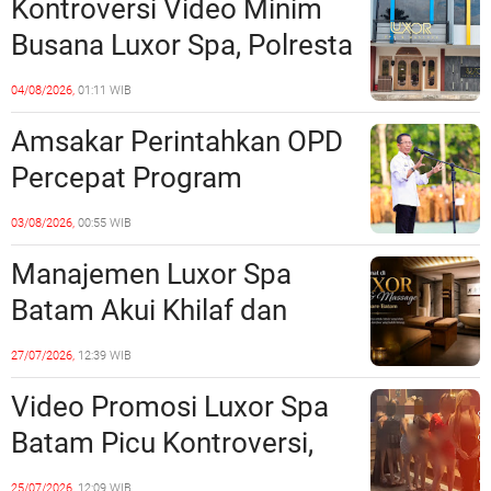
Kontroversi Video Minim
Batam
Busana Luxor Spa, Polresta
Barelang Usut Tuntas
04/08/2026,
01:11 WIB
Unsur Pelanggaran Hukum
Amsakar Perintahkan OPD
Percepat Program
Prioritas, Targetkan
03/08/2026,
00:55 WIB
Realisasi Pembangunan
Manajemen Luxor Spa
Lampaui 50 Persen
Batam Akui Khilaf dan
Minta Maaf, Konten
27/07/2026,
12:39 WIB
Langsung Di-Takedown
Video Promosi Luxor Spa
Batam Picu Kontroversi,
Dinilai Bermuatan Sensual
25/07/2026,
12:09 WIB