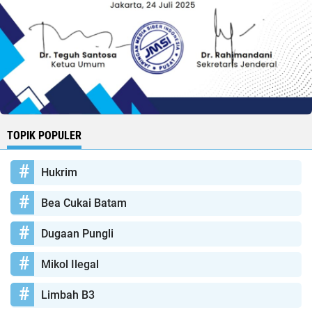
TOPIK POPULER
Hukrim
Bea Cukai Batam
Dugaan Pungli
Mikol Ilegal
Limbah B3