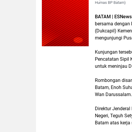
Humas BP Batam)
BATAM | ESNews 
bersama dengan D
(Dukcapil) Kement
mengunjungi Pusa
Kunjungan terseb
Pencatatan Sipil 
untuk meninjau Di
Rombongan disamb
Batam, Enoh Suh
Wan Darussalam.
Direktur Jendera
Negeri, Teguh Se
Batam atas kerja 