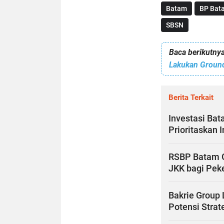
Batam
BP Bat
SBSN
Baca berikutnya
Berita Terkait
Investasi Bat
Prioritaskan 
RSBP Batam G
JKK bagi Pek
Bakrie Group 
Potensi Stra