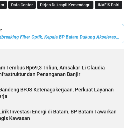
am
Data Center
Dirjen Dukcapil Kemendagri
INAFIS Polri
:
Lakukan Groundbreaking Fiber Optik, Kepala BP Batam Dukung Akselerasi Ekonomi Digital
am Tembus Rp69,3 Triliun, Amsakar-Li Claudia
Infrastruktur dan Penanganan Banjir
andeng BPJS Ketenagakerjaan, Perkuat Layanan
erja
Lirik Investasi Energi di Batam, BP Batam Tawarkan
tegis Kawasan