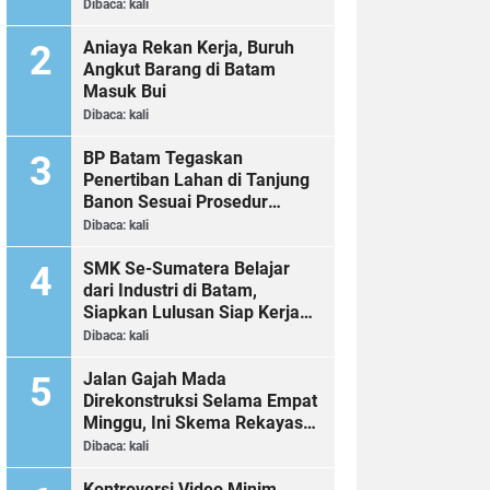
Dibaca:
kali
Aniaya Rekan Kerja, Buruh
Angkut Barang di Batam
Masuk Bui
Dibaca:
kali
BP Batam Tegaskan
Penertiban Lahan di Tanjung
Banon Sesuai Prosedur
Hukum
Dibaca:
kali
SMK Se-Sumatera Belajar
dari Industri di Batam,
Siapkan Lulusan Siap Kerja
Era Digital
Dibaca:
kali
Jalan Gajah Mada
Direkonstruksi Selama Empat
Minggu, Ini Skema Rekayasa
Lalu Lintasnya
Dibaca:
kali
Kontroversi Video Minim