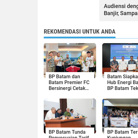
Audiensi den
Banjir, Sampa
REKOMENDASI UNTUK ANDA
BP Batam dan
Batam Siapk
Batam Premier FC
Hub Energi Ba
Bersinergi Cetak
BP Batam Te
Generasi Emas
Kesepakatan
Sepak Bola Kepri
Strategis den
Panbil Group
PLN Batam
BP Batam Tunda
BP Batam Te
Penyesuaian Tarif
Kunjungan