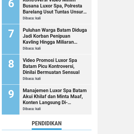
Busana Luxor Spa, Polresta
Barelang Usut Tuntas Unsur
Pelanggaran Hukum
Dibaca:
kali
Puluhan Warga Batam Diduga
Jadi Korban Penipuan
Kavling Hingga Miliaran
Rupiah, Laporan ke Polda
Dibaca:
kali
Kepri Jalan di Tempat?
Video Promosi Luxor Spa
Batam Picu Kontroversi,
Dinilai Bermuatan Sensual
Dibaca:
kali
Manajemen Luxor Spa Batam
Akui Khilaf dan Minta Maaf,
Konten Langsung Di-
Takedown
Dibaca:
kali
PENDIDIKAN