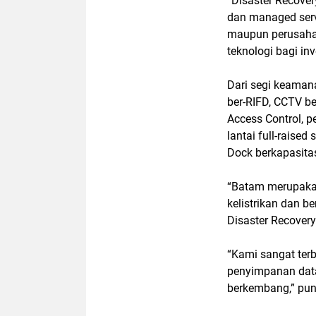
“Disaster Recover
dan managed serv
maupun perusahaa
teknologi bagi inv
Dari segi keaman
ber-RIFD, CCTV be
Access Control, pe
lantai full-raised 
Dock berkapasita
“Batam merupakan
kelistrikan dan b
Disaster Recovery
“Kami sangat ter
penyimpanan data
berkembang,” pun