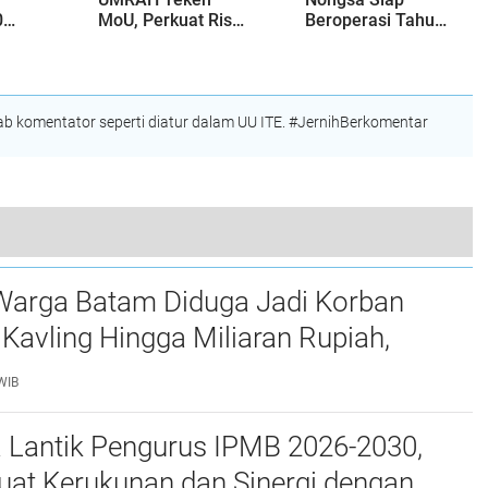
0
MoU, Perkuat Riset
Beroperasi Tahun
iba,
dan Inovasi untuk
2024
Pengembangan
 dan
Wilayah
am
 komentator seperti diatur dalam UU ITE. #JernihBerkomentar
g BSSN dan INAFIS Polri Tinjau Data Center BP Batam
Warga Batam Diduga Jadi Korban
Kavling Hingga Miliaran Rupiah,
e Polda Kepri Jalan di Tempat?
WIB
a Lantik Pengurus IPMB 2026-2030,
uat Kerukunan dan Sinergi dengan