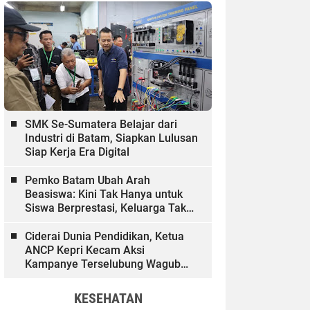
SMK Se-Sumatera Belajar dari
Industri di Batam, Siapkan Lulusan
Siap Kerja Era Digital
Pemko Batam Ubah Arah
Beasiswa: Kini Tak Hanya untuk
Siswa Berprestasi, Keluarga Tak
Mampu dan Hinterland Ikut
Dibiayai
Ciderai Dunia Pendidikan, Ketua
ANCP Kepri Kecam Aksi
Kampanye Terselubung Wagub
Kepri
KESEHATAN