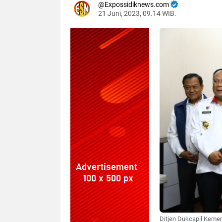
Expossidiknews.com
21 Juni, 2023, 09.14 WIB.
Dibaca:
kali
Ditjen Dukcapil Kemen