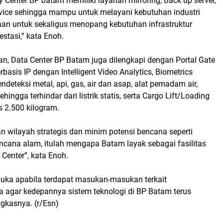
y Center BP batam memiliki layanan mirroring, Back up server,
ice sehingga mampu untuk melayani kebutuhan industri
n untuk sekaligus menopang kebutuhan infrastruktur
estasi,” kata Enoh.
an, Data Center BP Batam juga dilengkapi dengan Portal Gate
rbasis IP dengan Intelligent Video Analytics, Biometrics
ndeteksi metal, api, gas, air dan asap, alat pemadam air,
sehingga terhindar dari listrik statis, serta Cargo Lift/Loading
s 2.500 kilogram.
 wilayah strategis dan minim potensi bencana seperti
encana alam, itulah mengapa Batam layak sebagai fasilitas
 Center”, kata Enoh.
buka apabila terdapat masukan-masukan terkait
 agar kedepannya sistem teknologi di BP Batam terus
gkasnya. (r/Esn)