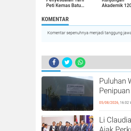
Peti Kemas Batu
Akademik 12
Ampar hingga 31
Mahasiswa Un
Agustus 2026
Bahas
KOMENTAR
Pembangunan
Ekonomi Bat
Komentar sepenuhnya menjadi tanggung jawab
TERKINI
Ditjen Dukcapil Kemendagri Ganden
Puluhan 
Penipuan 
Laporan k
05/08/2026,
16:02 
Li Claudi
Ajak Perk