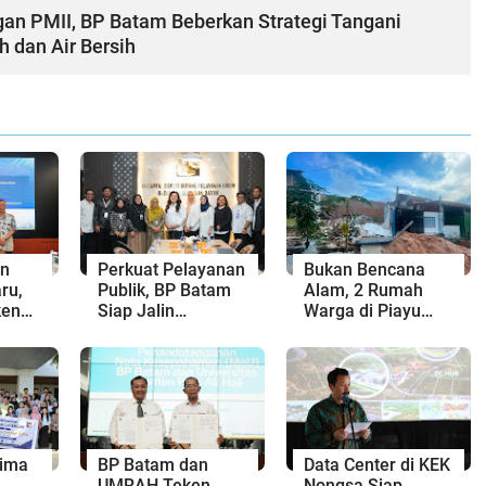
gan PMII, BP Batam Beberkan Strategi Tangani
h dan Air Bersih
an
Perkuat Pelayanan
Bukan Bencana
ru,
Publik, BP Batam
Alam, 2 Rumah
ken
Siap Jalin
Warga di Piayu
Kolaborasi dengan
Roboh Gegara
gan
Kantor Bahasa
Proyek Cut and Fill
 dan
Kepri
rima
BP Batam dan
Data Center di KEK
UMRAH Teken
Nongsa Siap