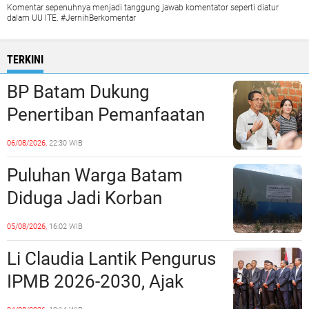
Komentar sepenuhnya menjadi tanggung jawab komentator seperti diatur
dalam UU ITE. #JernihBerkomentar
TERKINI
BP Batam Dukung
Penertiban Pemanfaatan
Ruang Laut Sesuai
06/08/2026,
22:30 WIB
Ketentuan Peraturan
Puluhan Warga Batam
Perundang-undangan
Diduga Jadi Korban
Penipuan Kavling Hingga
05/08/2026,
16:02 WIB
Miliaran Rupiah, Laporan ke
Li Claudia Lantik Pengurus
Polda Kepri Jalan di
IPMB 2026-2030, Ajak
Tempat?
Perkuat Kerukunan dan