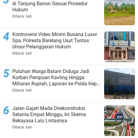
di Tanjung Banon Sesuai Prosedur
Hukum
Dibaca:
kali
Kontroversi Video Minim Busana Luxor
Spa, Polresta Barelang Usut Tuntas
Unsur Pelanggaran Hukum
Dibaca:
kali
Puluhan Warga Batam Diduga Jadi
Korban Penipuan Kavling Hingga
Miliaran Rupiah, Laporan ke Polda Kepri
Jalan di Tempat?
Dibaca:
kali
Jalan Gajah Mada Direkonstruksi
Selama Empat Minggu, Ini Skema
Rekayasa Lalu Lintasnya
Dibaca:
kali