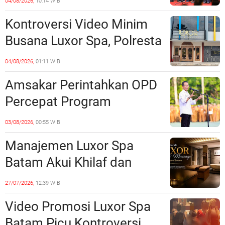
04/08/2026,
10:14 WIB
Sinergi dengan Pemko
Kontroversi Video Minim
Batam
Busana Luxor Spa, Polresta
Barelang Usut Tuntas
04/08/2026,
01:11 WIB
Unsur Pelanggaran Hukum
Amsakar Perintahkan OPD
Percepat Program
Prioritas, Targetkan
03/08/2026,
00:55 WIB
Realisasi Pembangunan
Manajemen Luxor Spa
Lampaui 50 Persen
Batam Akui Khilaf dan
Minta Maaf, Konten
27/07/2026,
12:39 WIB
Langsung Di-Takedown
Video Promosi Luxor Spa
Batam Picu Kontroversi,