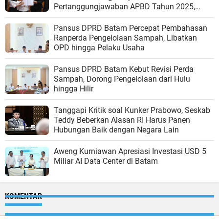
Pertanggungjawaban APBD Tahun 2025,
Apresiasi Pemko Raih WTP ke-14 Berturut-
turut
Pansus DPRD Batam Percepat Pembahasan
Ranperda Pengelolaan Sampah, Libatkan
OPD hingga Pelaku Usaha
Pansus DPRD Batam Kebut Revisi Perda
Sampah, Dorong Pengelolaan dari Hulu
hingga Hilir
Tanggapi Kritik soal Kunker Prabowo, Seskab
Teddy Beberkan Alasan RI Harus Panen
Hubungan Baik dengan Negara Lain
Aweng Kurniawan Apresiasi Investasi USD 5
Miliar AI Data Center di Batam
KOMENTAR