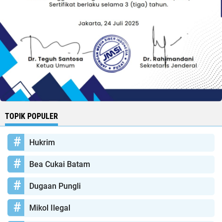
TOPIK POPULER
Hukrim
Bea Cukai Batam
Dugaan Pungli
Mikol Ilegal