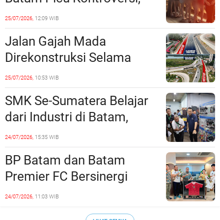
Dinilai Bermuatan Sensual
25/07/2026,
12:09 WIB
Jalan Gajah Mada
Direkonstruksi Selama
Empat Minggu, Ini Skema
25/07/2026,
10:53 WIB
Rekayasa Lalu Lintasnya
SMK Se-Sumatera Belajar
dari Industri di Batam,
Siapkan Lulusan Siap Kerja
24/07/2026,
15:35 WIB
Era Digital
BP Batam dan Batam
Premier FC Bersinergi
Cetak Generasi Emas
24/07/2026,
11:03 WIB
Sepak Bola Kepri