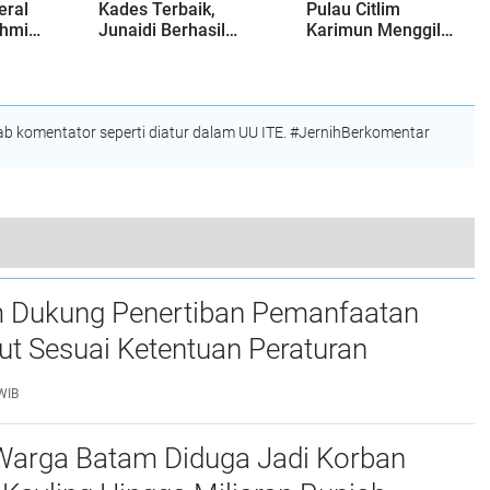
eral
Kades Terbaik,
Pulau Citlim
ahmi
Junaidi Berhasil
Karimun Menggila,
Bawa Desa Pangke
PT. JPS Hasilkan
Raih Penghargaan
Omset Milyaran
Desa Cantik
Rupiah Per Bulan?
 komentator seperti diatur dalam UU ITE. #JernihBerkomentar
akan, PLN Karimun Lakukan Pemadaman Bergilir
 Dukung Penertiban Pemanfaatan
t Sesuai Ketentuan Peraturan
g-undangan
WIB
Warga Batam Diduga Jadi Korban