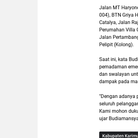
Jalan MT Haryono
004), BTN Griya 
Catalya, Jalan Ra
Perumahan Villa G
Jalan Pertamban
Pelipit (Kolong).
Saat ini, kata Bu
pemadaman emerge
dan swalayan un
dampak pada ma
"Dengan adanya 
seluruh pelangga
Kami mohon dukun
ujar Budiamansya
Kabupaten Karim