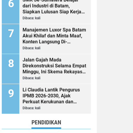
dari Industri di Batam,
Siapkan Lulusan Siap Kerja
Era Digital
Dibaca:
kali
Manajemen Luxor Spa Batam
Akui Khilaf dan Minta Maaf,
Konten Langsung Di-
Takedown
Dibaca:
kali
Jalan Gajah Mada
Direkonstruksi Selama Empat
Minggu, Ini Skema Rekayasa
Lalu Lintasnya
Dibaca:
kali
Li Claudia Lantik Pengurus
IPMB 2026-2030, Ajak
Perkuat Kerukunan dan
Sinergi dengan Pemko Batam
Dibaca:
kali
PENDIDIKAN