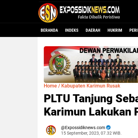
BERANDA
INDEKS
DAERAH
HUKRIM
PER
Home
/
Kabupaten Karimun Rusak
PLTU Tanjung Seb
Karimun Lakukan 
Expossidiknews.com
15 September, 2023, 07.32 WIB.
Dibaca:
k