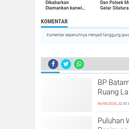
Dikabarkan
Dan Polsek M
Diamankan kanwil
Gelar Silatur
DJBC Kepri di
Buka Puasa
Karimun:
Bersama
KOMENTAR
Selundupkan Vape
Masyarakat
Etomidate dari
Malaysia
Komentar sepenuhnya menjadi tanggung jawab
TERKINI
PLTU Tanjung Sebatak Alami Kerus
BP Batam
Ruang Lau
Perundan
06/08/2026,
22:30 
Puluhan 