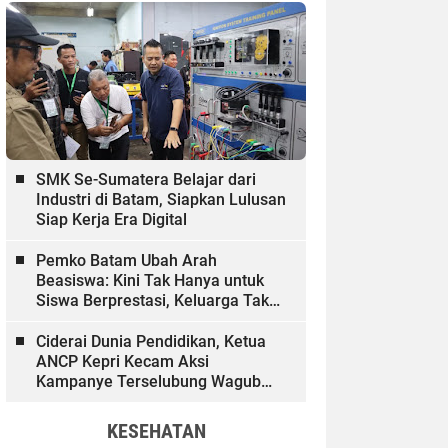
SMK Se-Sumatera Belajar dari
Industri di Batam, Siapkan Lulusan
Siap Kerja Era Digital
Pemko Batam Ubah Arah
Beasiswa: Kini Tak Hanya untuk
Siswa Berprestasi, Keluarga Tak
Mampu dan Hinterland Ikut
Dibiayai
Ciderai Dunia Pendidikan, Ketua
ANCP Kepri Kecam Aksi
Kampanye Terselubung Wagub
Kepri
KESEHATAN