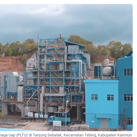
enaga Uap (PLTU) di Tanjung Sebatak, Kecamatan Tebing, Kabupaten Karimun