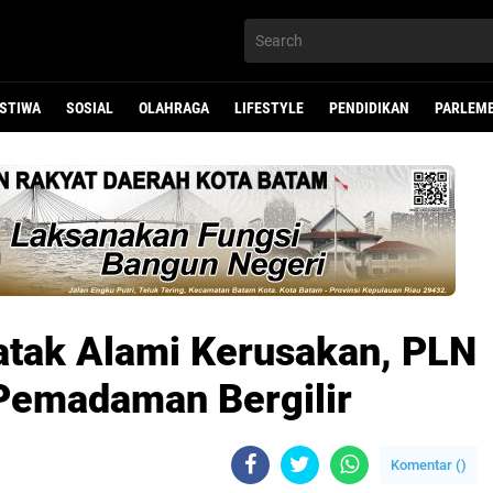
ISTIWA
SOSIAL
OLAHRAGA
LIFESTYLE
PENDIDIKAN
PARLEM
atak Alami Kerusakan, PLN
Pemadaman Bergilir
Komentar (
)
ali