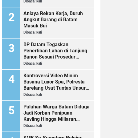
Dibaca:
kali
Aniaya Rekan Kerja, Buruh
Angkut Barang di Batam
Masuk Bui
Dibaca:
kali
BP Batam Tegaskan
Penertiban Lahan di Tanjung
Banon Sesuai Prosedur
Hukum
Dibaca:
kali
Kontroversi Video Minim
Busana Luxor Spa, Polresta
Barelang Usut Tuntas Unsur
Pelanggaran Hukum
Dibaca:
kali
Puluhan Warga Batam Diduga
Jadi Korban Penipuan
Kavling Hingga Miliaran
Rupiah, Laporan ke Polda
Dibaca:
kali
Kepri Jalan di Tempat?
SMK Se-Sumatera Belajar