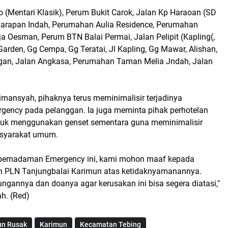
 (Mentari Klasik), Perum Bukit Carok, Jalan Kp Haraoan (SD
Harapan Indah, Perumahan Aulia Residence, Perumahan
ja Oesman, Perum BTN Balai Permai, Jalan Pelipit (Kapling(,
arden, Gg Cempa, Gg Teratai, Jl Kapling, Gg Mawar, Alishan,
gan, Jalan Angkasa, Perumahan Taman Melia Jndah, Jalan
dimansyah, pihaknya terus meminimalisir terjadinya
ncy pada pelanggan. Ia juga meminta pihak perhotelan
tuk menggunakan genset sementara guna meminimalisir
syarakat umum.
pemadaman Emergency ini, kami mohon maaf kepada
n PLN Tanjungbalai Karimun atas ketidaknyamanannya.
gannya dan doanya agar kerusakan ini bisa segera diatasi,"
h. (Red)
un Rusak
Karimun
Kecamatan Tebing