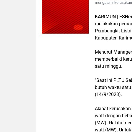
mengalami kerusakan. 
KARIMUN | ESNe
melakukan pemada
Pembangkit Listr
Kabupaten Karim
Menurut Manager 
memperbaiki keru
satu minggu.
"Saat ini PLTU S
butuh waktu satu
(14/9/2023).
Akibat kerusakan
watt dengan beb
(MW). Hal itu me
watt (MW). Untuk