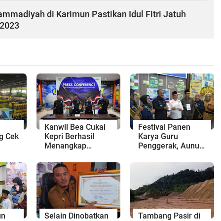
madiyah di Karimun Pastikan Idul Fitri Jatuh
 2023
Kanwil Bea Cukai
Festival Panen
g Cek
Kepri Berhasil
Karya Guru
Menangkap
Penggerak, Aunur
Penyelundupan
Rafiq: Peran Guru
k
Ribuan Botol
Sangat Diperlukan
rok
Minuman
Beralkohol
un
Selain Dinobatkan
Tambang Pasir di