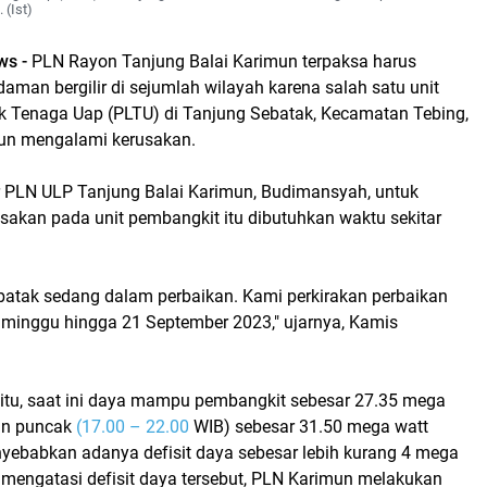
(Ist)
ws -
PLN Rayon Tanjung Balai Karimun terpaksa harus
man bergilir di sejumlah wilayah karena salah satu unit
ik Tenaga Uap (PLTU) di Tanjung Sebatak, Kecamatan Tebing,
un mengalami kerusakan.
PLN ULP Tanjung Balai Karimun, Budimansyah, untuk
sakan pada unit pembangkit itu dibutuhkan waktu sekitar
ebatak sedang dalam perbaikan. Kami perkirakan perbaikan
 minggu hingga 21 September 2023," ujarnya, Kamis
 itu, saat ini daya mampu pembangkit sebesar 27.35 mega
an puncak
(17.00 – 22.00
WIB) sebesar 31.50 mega watt
nyebabkan adanya defisit daya sebesar lebih kurang 4 mega
 mengatasi defisit daya tersebut, PLN Karimun melakukan