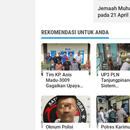
Jemaah Muham
pada 21 April
REKOMENDASI UNTUK ANDA
Tim KP. Anis
UP3 PLN
Madu-3009
Tanjungpinan
Gagalkan Upaya
Sistem
Penyelundupan
Pembangkit
Manusia di
Tenaga Listri
Karimun, 1 Pelaku
PLTD Bukit Ca
Diamankan
ULP di TBK
Oknum Polisi
Polres Karim