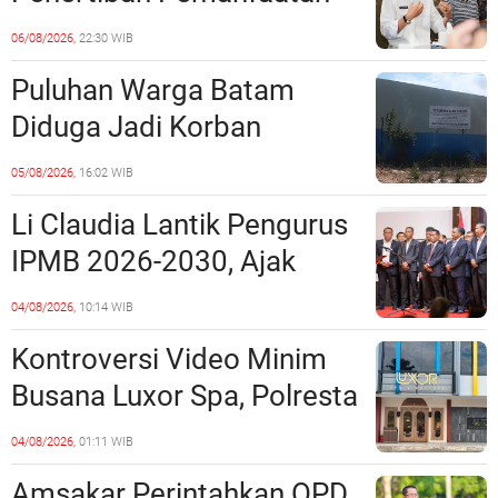
Ruang Laut Sesuai
06/08/2026,
22:30 WIB
Ketentuan Peraturan
Puluhan Warga Batam
Perundang-undangan
Diduga Jadi Korban
Penipuan Kavling Hingga
05/08/2026,
16:02 WIB
Miliaran Rupiah, Laporan ke
Li Claudia Lantik Pengurus
Polda Kepri Jalan di
IPMB 2026-2030, Ajak
Tempat?
Perkuat Kerukunan dan
04/08/2026,
10:14 WIB
Sinergi dengan Pemko
Kontroversi Video Minim
Batam
Busana Luxor Spa, Polresta
Barelang Usut Tuntas
04/08/2026,
01:11 WIB
Unsur Pelanggaran Hukum
Amsakar Perintahkan OPD