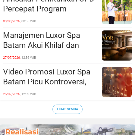
Percepat Program
Prioritas, Targetkan
03/08/2026,
00:55 WIB
Realisasi Pembangunan
Manajemen Luxor Spa
Lampaui 50 Persen
Batam Akui Khilaf dan
Minta Maaf, Konten
27/07/2026,
12:39 WIB
Langsung Di-Takedown
Video Promosi Luxor Spa
Batam Picu Kontroversi,
Dinilai Bermuatan Sensual
25/07/2026,
12:09 WIB
LIHAT SEMUA