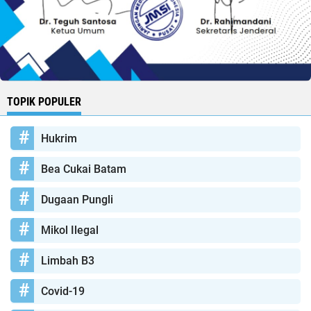
TOPIK POPULER
Hukrim
Bea Cukai Batam
Dugaan Pungli
Mikol Ilegal
Limbah B3
Covid-19