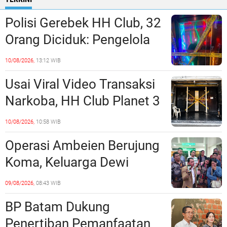
Polisi Gerebek HH Club, 32
Orang Diciduk: Pengelola
dan Manajeman Terlibat
10/08/2026,
13:12 WIB
Peredaran Narkoba?
Usai Viral Video Transaksi
Narkoba, HH Club Planet 3
Dikabarkan Digerebek
10/08/2026,
10:58 WIB
Dittipidnarkoba Bareskrim
Operasi Ambeien Berujung
Polri?
Koma, Keluarga Dewi
Sartika Polisikan RS Awal
09/08/2026,
08:43 WIB
Bros Botania
BP Batam Dukung
Penertiban Pemanfaatan