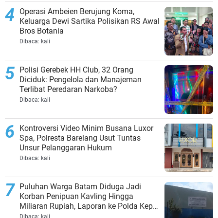
Operasi Ambeien Berujung Koma,
Keluarga Dewi Sartika Polisikan RS Awal
Bros Botania
Dibaca:
kali
Polisi Gerebek HH Club, 32 Orang
Diciduk: Pengelola dan Manajeman
Terlibat Peredaran Narkoba?
Dibaca:
kali
Kontroversi Video Minim Busana Luxor
Spa, Polresta Barelang Usut Tuntas
Unsur Pelanggaran Hukum
Dibaca:
kali
Puluhan Warga Batam Diduga Jadi
Korban Penipuan Kavling Hingga
Miliaran Rupiah, Laporan ke Polda Kepri
Jalan di Tempat?
Dibaca:
kali