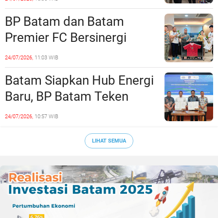
Era Digital
BP Batam dan Batam
Premier FC Bersinergi
Cetak Generasi Emas
24/07/2026,
11:03 WIB
Sepak Bola Kepri
Batam Siapkan Hub Energi
Baru, BP Batam Teken
Kesepakatan Strategis
24/07/2026,
10:57 WIB
dengan Panbil Group dan
PLN Batam
LIHAT SEMUA