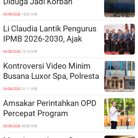
Diduga Jadi Korban
Penipuan Kavling Hingga
05/08/2026,
16:02 WIB
Miliaran Rupiah, Laporan ke
Li Claudia Lantik Pengurus
Polda Kepri Jalan di
IPMB 2026-2030, Ajak
Tempat?
Perkuat Kerukunan dan
04/08/2026,
10:14 WIB
Sinergi dengan Pemko
Kontroversi Video Minim
Batam
Busana Luxor Spa, Polresta
Barelang Usut Tuntas
04/08/2026,
01:11 WIB
Unsur Pelanggaran Hukum
Amsakar Perintahkan OPD
Percepat Program
Prioritas, Targetkan
03/08/2026,
00:55 WIB
Realisasi Pembangunan