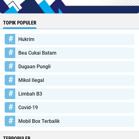
TOPIK POPULER
Hukrim
Bea Cukai Batam
Dugaan Pungli
Mikol Ilegal
Limbah B3
Covid-19
Mobil Box Terbalik
TERPOPULER