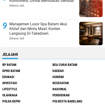
Kontroversi, Dinilai Bermuatan Sensual
Dibaca:
kali
Manajemen Luxor Spa Batam Akui
Khilaf dan Minta Maaf, Konten
Langsung Di-Takedown
Dibaca:
kali
JELAJAHI
BP BATAM
BEA CUKAI BATAM
DPRD BATAM
DAERAH
EDUKASI
HUKRIM
INVESTASI
KESEHATAN
LIFESTYLE
NASIONAL
OLAHRAGA
PENDIDIKAN
POLDA KEPRI
POLRESTA BARELANG