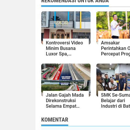
REKOMENDASI UNTUK ANDA
Kontroversi Video
Amsakar
Minim Busana
Perintahkan 
Luxor Spa,
Percepat Pro
Polresta Barelang
Prioritas,
Usut Tuntas Unsur
Targetkan
Pelanggaran
Realisasi
Hukum
Pembanguna
Lampaui 50
Persen
Jalan Gajah Mada
SMK Se-Suma
Direkonstruksi
Belajar dari
Selama Empat
Industri di Ba
Minggu, Ini Skema
Siapkan Lulu
Rekayasa Lalu
Siap Kerja Er
KOMENTAR
Lintasnya
Digital