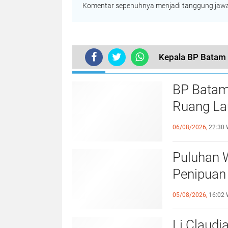
Komentar sepenuhnya menjadi tanggung jawab
Kepala BP Batam
TERKINI
BP Batam
Ruang Lau
Perundan
06/08/2026,
22:30 
Puluhan 
Penipuan 
Laporan k
05/08/2026,
16:02 
Li Claudi