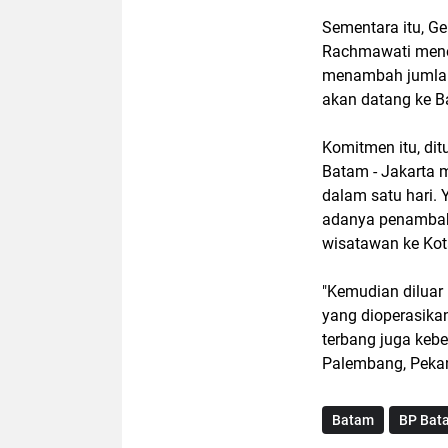
Sementara itu, G
Rachmawati meneg
menambah jumlah 
akan datang ke B
Komitmen itu, d
Batam - Jakarta 
dalam satu hari. 
adanya penambaha
wisatawan ke Ko
"Kemudian diluar
yang dioperasikan
terbang juga kebe
Palembang, Pekanb
Batam
BP Bat