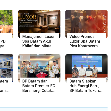
Manajemen Luxor
Video Promosi
OPD
Spa Batam Akui
Luxor Spa Batam
gram
Khilaf dan Minta
Picu Kontroversi,
Maaf, Konten
Dinilai Bermuatan
Langsung Di-
Sensual
Takedown
n
tera
BP Batam dan
Batam Siapkan
Batam Premier FC
Hub Energi Baru,
tam,
Bersinergi Cetak
BP Batam Teken
san
Generasi Emas
Kesepakatan
a
Sepak Bola Kepri
Strategis dengan
Panbil Group dan
PLN Batam