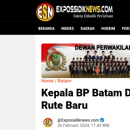
BERANDA
INDEKS
DAERAH
HUKRIM
PER
Home
/
Batam
Kepala BP Batam 
Rute Baru
Expossidiknews.com
26 Februari, 2024, 17.45 WIB.
Dibaca:
kali