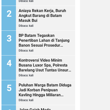
Dibaca:
kali
Aniaya Rekan Kerja, Buruh
Angkut Barang di Batam
Masuk Bui
Dibaca:
kali
BP Batam Tegaskan
Penertiban Lahan di Tanjung
Banon Sesuai Prosedur
Hukum
Dibaca:
kali
Kontroversi Video Minim
Busana Luxor Spa, Polresta
Barelang Usut Tuntas Unsur
Pelanggaran Hukum
Dibaca:
kali
Puluhan Warga Batam Diduga
Jadi Korban Penipuan
Kavling Hingga Miliaran
Rupiah, Laporan ke Polda
Dibaca:
kali
Kepri Jalan di Tempat?
Jalan Gajah Mada