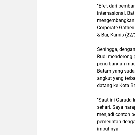
"Efek dari pemba
internasional. B
mengembangkan w
Corporate Gather
& Bar, Kamis (22/
Sehingga, denga
Rudi mendorong 
penerbangan mau
Batam yang sudah
angkut yang terb
datang ke Kota B
"Saat ini Garud
sehari. Saya har
menjadi contoh p
pemerintah deng
imbuhnya.