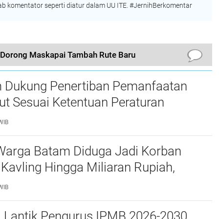
 komentator seperti diatur dalam UU ITE. #JernihBerkomentar
 Dorong Maskapai Tambah Rute Baru
 Dukung Penertiban Pemanfaatan
t Sesuai Ketentuan Peraturan
g-undangan
WIB
Warga Batam Diduga Jadi Korban
Kavling Hingga Miliaran Rupiah,
e Polda Kepri Jalan di Tempat?
WIB
a Lantik Pengurus IPMB 2026-2030,