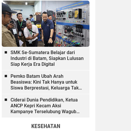
SMK Se-Sumatera Belajar dari
Industri di Batam, Siapkan Lulusan
Siap Kerja Era Digital
Pemko Batam Ubah Arah
Beasiswa: Kini Tak Hanya untuk
Siswa Berprestasi, Keluarga Tak
Mampu dan Hinterland Ikut
Dibiayai
Ciderai Dunia Pendidikan, Ketua
ANCP Kepri Kecam Aksi
Kampanye Terselubung Wagub
Kepri
KESEHATAN