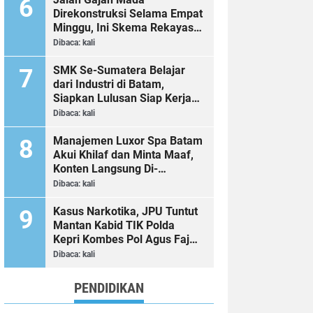
Direkonstruksi Selama Empat
Minggu, Ini Skema Rekayasa
Lalu Lintasnya
Dibaca:
kali
SMK Se-Sumatera Belajar
dari Industri di Batam,
Siapkan Lulusan Siap Kerja
Era Digital
Dibaca:
kali
Manajemen Luxor Spa Batam
Akui Khilaf dan Minta Maaf,
Konten Langsung Di-
Takedown
Dibaca:
kali
Kasus Narkotika, JPU Tuntut
Mantan Kabid TIK Polda
Kepri Kombes Pol Agus Fajar
Sutrisno 2 Tahun 6 Bulan
Dibaca:
kali
Penjara
PENDIDIKAN