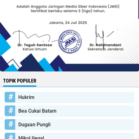
TOPIK POPULER
Hukrim
Bea Cukai Batam
Dugaan Pungli
Mikol Ilegal