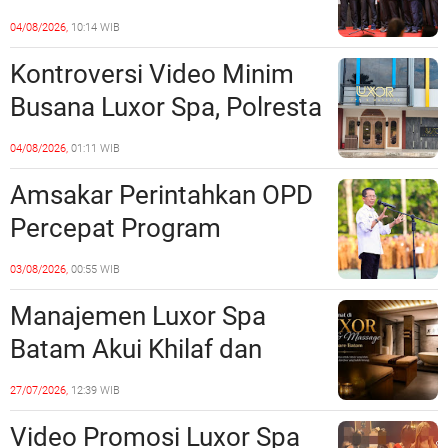
Perkuat Kerukunan dan
04/08/2026,
10:14 WIB
Sinergi dengan Pemko
Kontroversi Video Minim
Batam
Busana Luxor Spa, Polresta
Barelang Usut Tuntas
04/08/2026,
01:11 WIB
Unsur Pelanggaran Hukum
Amsakar Perintahkan OPD
Percepat Program
Prioritas, Targetkan
03/08/2026,
00:55 WIB
Realisasi Pembangunan
Manajemen Luxor Spa
Lampaui 50 Persen
Batam Akui Khilaf dan
Minta Maaf, Konten
27/07/2026,
12:39 WIB
Langsung Di-Takedown
Video Promosi Luxor Spa