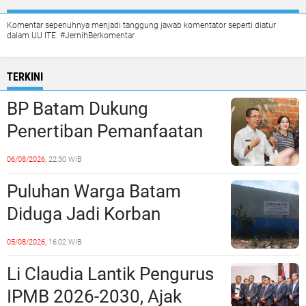
Komentar sepenuhnya menjadi tanggung jawab komentator seperti diatur
dalam UU ITE. #JernihBerkomentar
TERKINI
BP Batam Dukung
Penertiban Pemanfaatan
Ruang Laut Sesuai
06/08/2026,
22:30 WIB
Ketentuan Peraturan
Puluhan Warga Batam
Perundang-undangan
Diduga Jadi Korban
Penipuan Kavling Hingga
05/08/2026,
16:02 WIB
Miliaran Rupiah, Laporan ke
Li Claudia Lantik Pengurus
Polda Kepri Jalan di
IPMB 2026-2030, Ajak
Tempat?