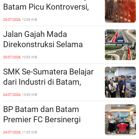
Batam Picu Kontroversi,
Dinilai Bermuatan Sensual
25/07/2026,
12:09 WIB
Jalan Gajah Mada
Direkonstruksi Selama
Empat Minggu, Ini Skema
25/07/2026,
10:53 WIB
Rekayasa Lalu Lintasnya
SMK Se-Sumatera Belajar
dari Industri di Batam,
Siapkan Lulusan Siap Kerja
24/07/2026,
15:35 WIB
Era Digital
BP Batam dan Batam
Premier FC Bersinergi
Cetak Generasi Emas
24/07/2026,
11:03 WIB