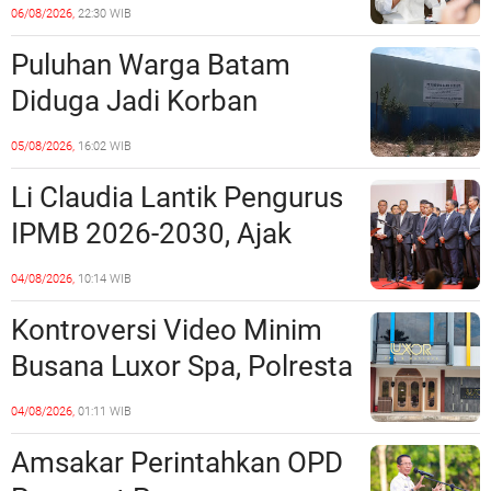
Ruang Laut Sesuai
06/08/2026,
22:30 WIB
Ketentuan Peraturan
Puluhan Warga Batam
Perundang-undangan
Diduga Jadi Korban
Penipuan Kavling Hingga
05/08/2026,
16:02 WIB
Miliaran Rupiah, Laporan ke
Li Claudia Lantik Pengurus
Polda Kepri Jalan di
IPMB 2026-2030, Ajak
Tempat?
Perkuat Kerukunan dan
04/08/2026,
10:14 WIB
Sinergi dengan Pemko
Kontroversi Video Minim
Batam
Busana Luxor Spa, Polresta
Barelang Usut Tuntas
04/08/2026,
01:11 WIB
Unsur Pelanggaran Hukum
Amsakar Perintahkan OPD