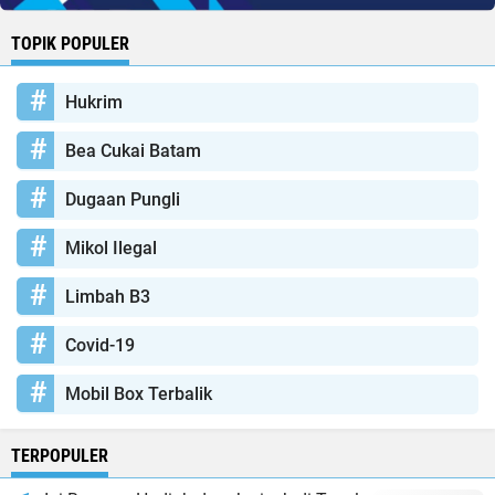
TOPIK POPULER
Hukrim
Bea Cukai Batam
Dugaan Pungli
Mikol Ilegal
Limbah B3
Covid-19
Mobil Box Terbalik
TERPOPULER