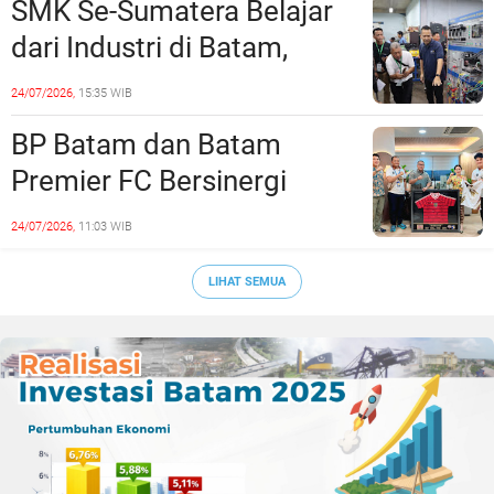
SMK Se-Sumatera Belajar
dari Industri di Batam,
Siapkan Lulusan Siap Kerja
24/07/2026,
15:35 WIB
Era Digital
BP Batam dan Batam
Premier FC Bersinergi
Cetak Generasi Emas
24/07/2026,
11:03 WIB
Sepak Bola Kepri
LIHAT SEMUA