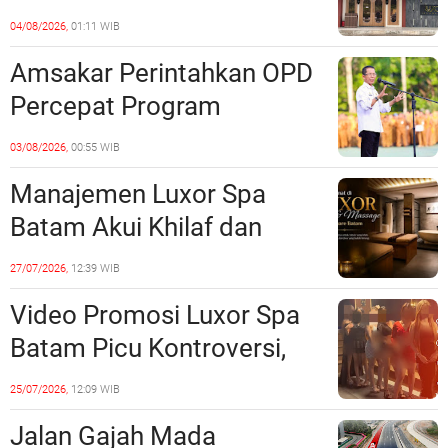
Barelang Usut Tuntas
04/08/2026,
01:11 WIB
Unsur Pelanggaran Hukum
Amsakar Perintahkan OPD
Percepat Program
Prioritas, Targetkan
03/08/2026,
00:55 WIB
Realisasi Pembangunan
Manajemen Luxor Spa
Lampaui 50 Persen
Batam Akui Khilaf dan
Minta Maaf, Konten
27/07/2026,
12:39 WIB
Langsung Di-Takedown
Video Promosi Luxor Spa
Batam Picu Kontroversi,
Dinilai Bermuatan Sensual
25/07/2026,
12:09 WIB
Jalan Gajah Mada