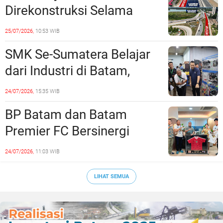
Direkonstruksi Selama
Empat Minggu, Ini Skema
25/07/2026,
10:53 WIB
Rekayasa Lalu Lintasnya
SMK Se-Sumatera Belajar
dari Industri di Batam,
Siapkan Lulusan Siap Kerja
24/07/2026,
15:35 WIB
Era Digital
BP Batam dan Batam
Premier FC Bersinergi
Cetak Generasi Emas
24/07/2026,
11:03 WIB
Sepak Bola Kepri
LIHAT SEMUA