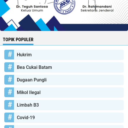
TOPIK POPULER
Hukrim
Bea Cukai Batam
Dugaan Pungli
Mikol Ilegal
Limbah B3
Covid-19