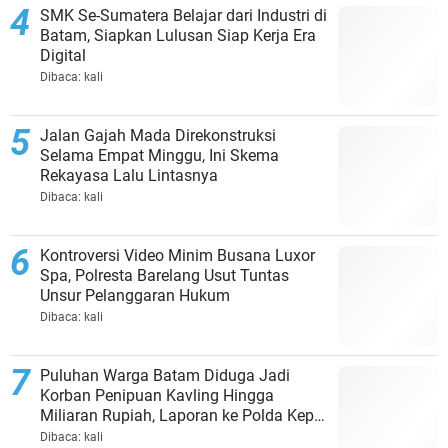
SMK Se-Sumatera Belajar dari Industri di
Batam, Siapkan Lulusan Siap Kerja Era
Digital
Dibaca:
kali
Jalan Gajah Mada Direkonstruksi
Selama Empat Minggu, Ini Skema
Rekayasa Lalu Lintasnya
Dibaca:
kali
Kontroversi Video Minim Busana Luxor
Spa, Polresta Barelang Usut Tuntas
Unsur Pelanggaran Hukum
Dibaca:
kali
Puluhan Warga Batam Diduga Jadi
Korban Penipuan Kavling Hingga
Miliaran Rupiah, Laporan ke Polda Kepri
Jalan di Tempat?
Dibaca:
kali