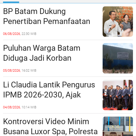
BP Batam Dukung
Penertiban Pemanfaatan
Ruang Laut Sesuai
06/08/2026,
22:30 WIB
Ketentuan Peraturan
Puluhan Warga Batam
Perundang-undangan
Diduga Jadi Korban
Penipuan Kavling Hingga
05/08/2026,
16:02 WIB
Miliaran Rupiah, Laporan ke
Li Claudia Lantik Pengurus
Polda Kepri Jalan di
IPMB 2026-2030, Ajak
Tempat?
Perkuat Kerukunan dan
04/08/2026,
10:14 WIB
Sinergi dengan Pemko
Kontroversi Video Minim
Batam
Busana Luxor Spa, Polresta