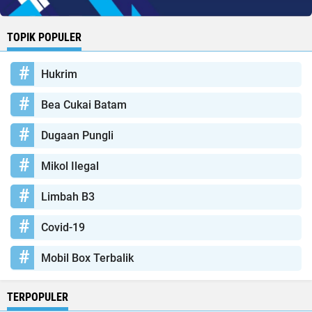
TOPIK POPULER
Hukrim
Bea Cukai Batam
Dugaan Pungli
Mikol Ilegal
Limbah B3
Covid-19
Mobil Box Terbalik
TERPOPULER