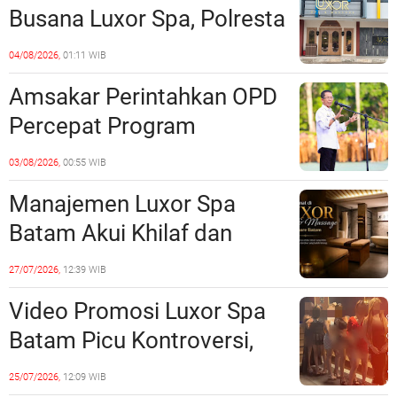
Busana Luxor Spa, Polresta
Barelang Usut Tuntas
04/08/2026,
01:11 WIB
Unsur Pelanggaran Hukum
Amsakar Perintahkan OPD
Percepat Program
Prioritas, Targetkan
03/08/2026,
00:55 WIB
Realisasi Pembangunan
Manajemen Luxor Spa
Lampaui 50 Persen
Batam Akui Khilaf dan
Minta Maaf, Konten
27/07/2026,
12:39 WIB
Langsung Di-Takedown
Video Promosi Luxor Spa
Batam Picu Kontroversi,
Dinilai Bermuatan Sensual
25/07/2026,
12:09 WIB