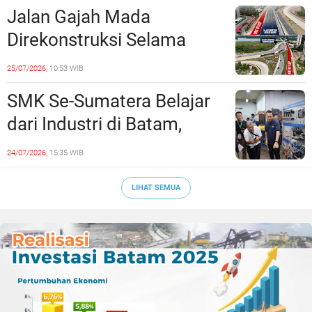
Jalan Gajah Mada
Direkonstruksi Selama
Empat Minggu, Ini Skema
25/07/2026,
10:53 WIB
Rekayasa Lalu Lintasnya
SMK Se-Sumatera Belajar
dari Industri di Batam,
Siapkan Lulusan Siap Kerja
24/07/2026,
15:35 WIB
Era Digital
LIHAT SEMUA