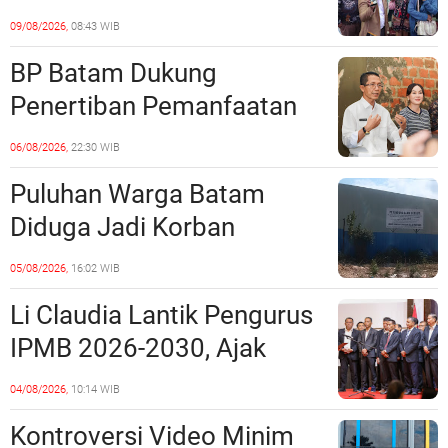
Sartika Polisikan RS Awal
09/08/2026,
08:43 WIB
Bros Botania
BP Batam Dukung
Penertiban Pemanfaatan
Ruang Laut Sesuai
06/08/2026,
22:30 WIB
Ketentuan Peraturan
Puluhan Warga Batam
Perundang-undangan
Diduga Jadi Korban
Penipuan Kavling Hingga
05/08/2026,
16:02 WIB
Miliaran Rupiah, Laporan ke
Li Claudia Lantik Pengurus
Polda Kepri Jalan di
IPMB 2026-2030, Ajak
Tempat?
Perkuat Kerukunan dan
04/08/2026,
10:14 WIB
Sinergi dengan Pemko
Kontroversi Video Minim
Batam