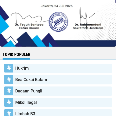
TOPIK POPULER
Hukrim
Bea Cukai Batam
Dugaan Pungli
Mikol Ilegal
Limbah B3