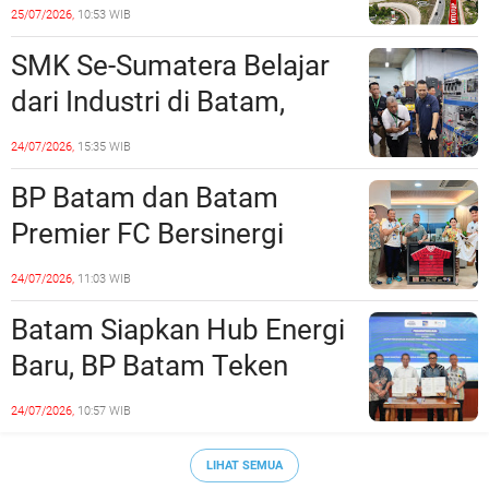
Empat Minggu, Ini Skema
25/07/2026,
10:53 WIB
Rekayasa Lalu Lintasnya
SMK Se-Sumatera Belajar
dari Industri di Batam,
Siapkan Lulusan Siap Kerja
24/07/2026,
15:35 WIB
Era Digital
BP Batam dan Batam
Premier FC Bersinergi
Cetak Generasi Emas
24/07/2026,
11:03 WIB
Sepak Bola Kepri
Batam Siapkan Hub Energi
Baru, BP Batam Teken
Kesepakatan Strategis
24/07/2026,
10:57 WIB
dengan Panbil Group dan
PLN Batam
LIHAT SEMUA