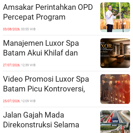
Unsur Pelanggaran Hukum
Amsakar Perintahkan OPD
Percepat Program
Prioritas, Targetkan
03/08/2026,
00:55 WIB
Realisasi Pembangunan
Manajemen Luxor Spa
Lampaui 50 Persen
Batam Akui Khilaf dan
Minta Maaf, Konten
27/07/2026,
12:39 WIB
Langsung Di-Takedown
Video Promosi Luxor Spa
Batam Picu Kontroversi,
Dinilai Bermuatan Sensual
25/07/2026,
12:09 WIB
Jalan Gajah Mada
Direkonstruksi Selama