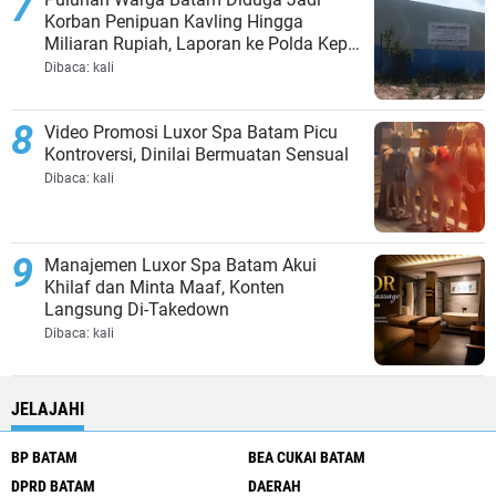
Korban Penipuan Kavling Hingga
Miliaran Rupiah, Laporan ke Polda Kepri
Jalan di Tempat?
Dibaca:
kali
Video Promosi Luxor Spa Batam Picu
Kontroversi, Dinilai Bermuatan Sensual
Dibaca:
kali
Manajemen Luxor Spa Batam Akui
Khilaf dan Minta Maaf, Konten
Langsung Di-Takedown
Dibaca:
kali
JELAJAHI
BP BATAM
BEA CUKAI BATAM
DPRD BATAM
DAERAH