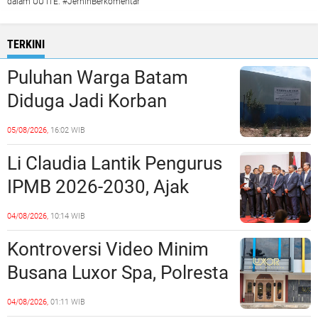
dalam UU ITE. #JernihBerkomentar
TERKINI
Puluhan Warga Batam
Diduga Jadi Korban
Penipuan Kavling Hingga
05/08/2026,
16:02 WIB
Miliaran Rupiah, Laporan ke
Li Claudia Lantik Pengurus
Polda Kepri Jalan di
IPMB 2026-2030, Ajak
Tempat?
Perkuat Kerukunan dan
04/08/2026,
10:14 WIB
Sinergi dengan Pemko
Kontroversi Video Minim
Batam
Busana Luxor Spa, Polresta
Barelang Usut Tuntas
04/08/2026,
01:11 WIB