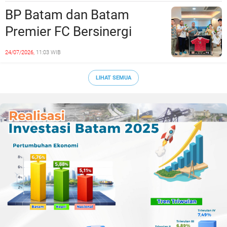
Era Digital
BP Batam dan Batam
Premier FC Bersinergi
Cetak Generasi Emas
24/07/2026,
11:03 WIB
Sepak Bola Kepri
LIHAT SEMUA