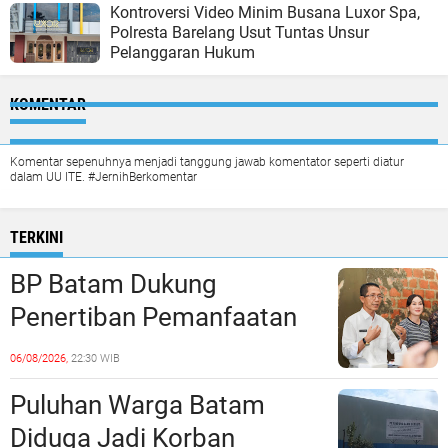
Kontroversi Video Minim Busana Luxor Spa,
Polresta Barelang Usut Tuntas Unsur
Pelanggaran Hukum
KOMENTAR
Komentar sepenuhnya menjadi tanggung jawab komentator seperti diatur
dalam UU ITE. #JernihBerkomentar
TERKINI
BP Batam Dukung
Penertiban Pemanfaatan
Ruang Laut Sesuai
06/08/2026,
22:30 WIB
Ketentuan Peraturan
Puluhan Warga Batam
Perundang-undangan
Diduga Jadi Korban