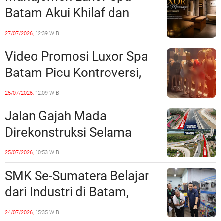
Lampaui 50 Persen
Batam Akui Khilaf dan
Minta Maaf, Konten
27/07/2026,
12:39 WIB
Langsung Di-Takedown
Video Promosi Luxor Spa
Batam Picu Kontroversi,
Dinilai Bermuatan Sensual
25/07/2026,
12:09 WIB
Jalan Gajah Mada
Direkonstruksi Selama
Empat Minggu, Ini Skema
25/07/2026,
10:53 WIB
Rekayasa Lalu Lintasnya
SMK Se-Sumatera Belajar
dari Industri di Batam,
Siapkan Lulusan Siap Kerja
24/07/2026,
15:35 WIB