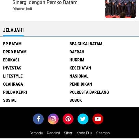
Sinergi dengan Pemko Batam
Dibaca:
kali
JELAJAHI
BP BATAM
BEA CUKAI BATAM
DPRD BATAM
DAERAH
EDUKASI
HUKRIM
INVESTASI
KESEHATAN
LIFESTYLE
NASIONAL
OLAHRAGA
PENDIDIKAN
POLDA KEPRI
POLRESTA BARELANG
SOSIAL
SOSOK
Beranda
Redaksi
Siber
Kode Etik
Sitemap