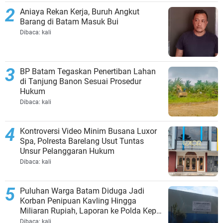
Aniaya Rekan Kerja, Buruh Angkut
Barang di Batam Masuk Bui
Dibaca:
kali
BP Batam Tegaskan Penertiban Lahan
di Tanjung Banon Sesuai Prosedur
Hukum
Dibaca:
kali
Kontroversi Video Minim Busana Luxor
Spa, Polresta Barelang Usut Tuntas
Unsur Pelanggaran Hukum
Dibaca:
kali
Puluhan Warga Batam Diduga Jadi
Korban Penipuan Kavling Hingga
Miliaran Rupiah, Laporan ke Polda Kepri
Jalan di Tempat?
Dibaca:
kali