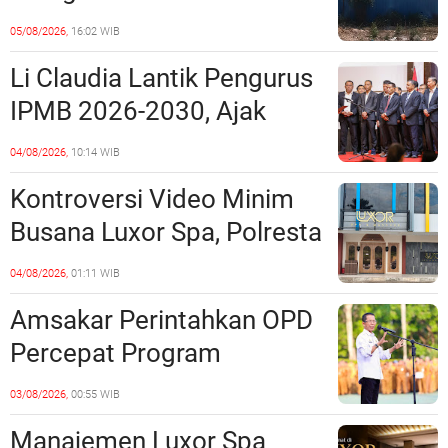
Penipuan Kavling Hingga
05/08/2026,
16:02 WIB
Miliaran Rupiah, Laporan ke
Li Claudia Lantik Pengurus
Polda Kepri Jalan di
IPMB 2026-2030, Ajak
Tempat?
Perkuat Kerukunan dan
04/08/2026,
10:14 WIB
Sinergi dengan Pemko
Kontroversi Video Minim
Batam
Busana Luxor Spa, Polresta
Barelang Usut Tuntas
04/08/2026,
01:11 WIB
Unsur Pelanggaran Hukum
Amsakar Perintahkan OPD
Percepat Program
Prioritas, Targetkan
03/08/2026,
00:55 WIB
Realisasi Pembangunan
Manajemen Luxor Spa