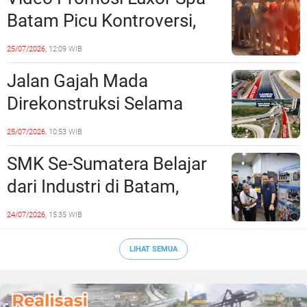
Batam Picu Kontroversi,
Dinilai Bermuatan Sensual
25/07/2026,
12:09 WIB
Jalan Gajah Mada
Direkonstruksi Selama
Empat Minggu, Ini Skema
25/07/2026,
10:53 WIB
Rekayasa Lalu Lintasnya
SMK Se-Sumatera Belajar
dari Industri di Batam,
Siapkan Lulusan Siap Kerja
24/07/2026,
15:35 WIB
Era Digital
LIHAT SEMUA