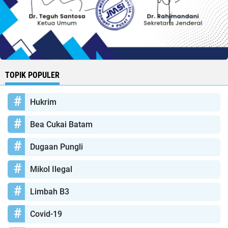
TOPIK POPULER
Hukrim
Bea Cukai Batam
Dugaan Pungli
Mikol Ilegal
Limbah B3
Covid-19