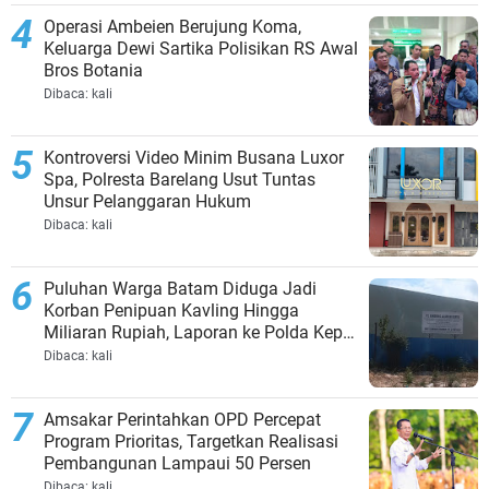
Operasi Ambeien Berujung Koma,
Keluarga Dewi Sartika Polisikan RS Awal
Bros Botania
Dibaca:
kali
Kontroversi Video Minim Busana Luxor
Spa, Polresta Barelang Usut Tuntas
Unsur Pelanggaran Hukum
Dibaca:
kali
Puluhan Warga Batam Diduga Jadi
Korban Penipuan Kavling Hingga
Miliaran Rupiah, Laporan ke Polda Kepri
Jalan di Tempat?
Dibaca:
kali
Amsakar Perintahkan OPD Percepat
Program Prioritas, Targetkan Realisasi
Pembangunan Lampaui 50 Persen
Dibaca:
kali