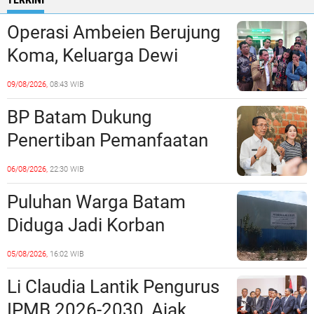
Operasi Ambeien Berujung
Koma, Keluarga Dewi
Sartika Polisikan RS Awal
09/08/2026,
08:43 WIB
Bros Botania
BP Batam Dukung
Penertiban Pemanfaatan
Ruang Laut Sesuai
06/08/2026,
22:30 WIB
Ketentuan Peraturan
Puluhan Warga Batam
Perundang-undangan
Diduga Jadi Korban
Penipuan Kavling Hingga
05/08/2026,
16:02 WIB
Miliaran Rupiah, Laporan ke
Li Claudia Lantik Pengurus
Polda Kepri Jalan di
IPMB 2026-2030, Ajak