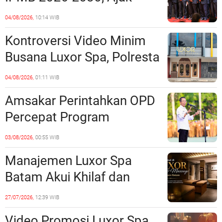
Tempat?
Perkuat Kerukunan dan
04/08/2026,
10:14 WIB
Sinergi dengan Pemko
Kontroversi Video Minim
Batam
Busana Luxor Spa, Polresta
Barelang Usut Tuntas
04/08/2026,
01:11 WIB
Unsur Pelanggaran Hukum
Amsakar Perintahkan OPD
Percepat Program
Prioritas, Targetkan
03/08/2026,
00:55 WIB
Realisasi Pembangunan
Manajemen Luxor Spa
Lampaui 50 Persen
Batam Akui Khilaf dan
Minta Maaf, Konten
27/07/2026,
12:39 WIB
Langsung Di-Takedown
Video Promosi Luxor Spa