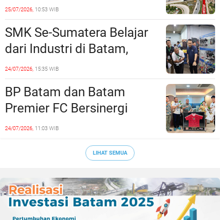
Empat Minggu, Ini Skema
25/07/2026,
10:53 WIB
Rekayasa Lalu Lintasnya
SMK Se-Sumatera Belajar
dari Industri di Batam,
Siapkan Lulusan Siap Kerja
24/07/2026,
15:35 WIB
Era Digital
BP Batam dan Batam
Premier FC Bersinergi
Cetak Generasi Emas
24/07/2026,
11:03 WIB
Sepak Bola Kepri
LIHAT SEMUA