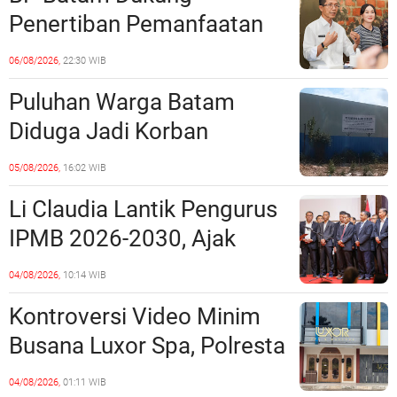
Penertiban Pemanfaatan
Ruang Laut Sesuai
06/08/2026,
22:30 WIB
Ketentuan Peraturan
Puluhan Warga Batam
Perundang-undangan
Diduga Jadi Korban
Penipuan Kavling Hingga
05/08/2026,
16:02 WIB
Miliaran Rupiah, Laporan ke
Li Claudia Lantik Pengurus
Polda Kepri Jalan di
IPMB 2026-2030, Ajak
Tempat?
Perkuat Kerukunan dan
04/08/2026,
10:14 WIB
Sinergi dengan Pemko
Kontroversi Video Minim
Batam
Busana Luxor Spa, Polresta
Barelang Usut Tuntas
04/08/2026,
01:11 WIB