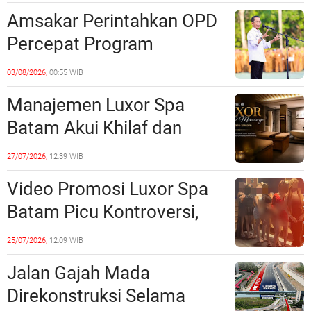
Unsur Pelanggaran Hukum
Amsakar Perintahkan OPD
Percepat Program
Prioritas, Targetkan
03/08/2026,
00:55 WIB
Realisasi Pembangunan
Manajemen Luxor Spa
Lampaui 50 Persen
Batam Akui Khilaf dan
Minta Maaf, Konten
27/07/2026,
12:39 WIB
Langsung Di-Takedown
Video Promosi Luxor Spa
Batam Picu Kontroversi,
Dinilai Bermuatan Sensual
25/07/2026,
12:09 WIB
Jalan Gajah Mada
Direkonstruksi Selama