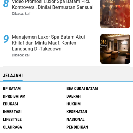
Video Promosi Luxor Spa Batam Picu
Kontroversi, Dinilai Bermuatan Sensual
Dibaca:
kali
Manajemen Luxor Spa Batam Akui
Khilaf dan Minta Maaf, Konten
Langsung Di-Takedown
Dibaca:
kali
JELAJAHI
BP BATAM
BEA CUKAI BATAM
DPRD BATAM
DAERAH
EDUKASI
HUKRIM
INVESTASI
KESEHATAN
LIFESTYLE
NASIONAL
OLAHRAGA
PENDIDIKAN