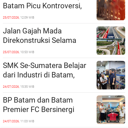
Batam Picu Kontroversi,
Dinilai Bermuatan Sensual
25/07/2026,
12:09 WIB
Jalan Gajah Mada
Direkonstruksi Selama
Empat Minggu, Ini Skema
25/07/2026,
10:53 WIB
Rekayasa Lalu Lintasnya
SMK Se-Sumatera Belajar
dari Industri di Batam,
Siapkan Lulusan Siap Kerja
24/07/2026,
15:35 WIB
Era Digital
BP Batam dan Batam
Premier FC Bersinergi
Cetak Generasi Emas
24/07/2026,
11:03 WIB