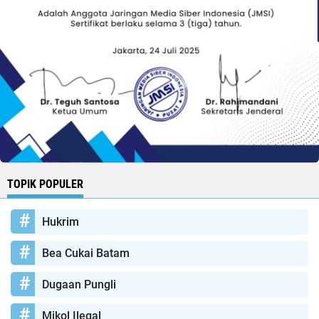
TOPIK POPULER
Hukrim
Bea Cukai Batam
Dugaan Pungli
Mikol Ilegal