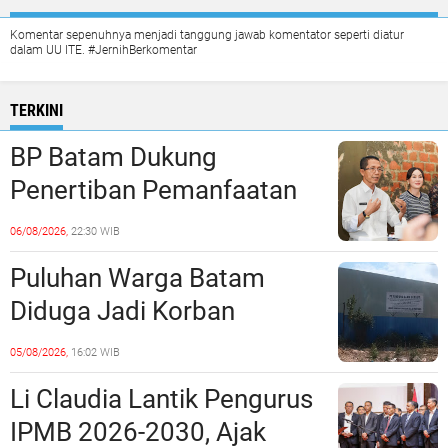
Komentar sepenuhnya menjadi tanggung jawab komentator seperti diatur
dalam UU ITE. #JernihBerkomentar
TERKINI
BP Batam Dukung
Penertiban Pemanfaatan
Ruang Laut Sesuai
06/08/2026,
22:30 WIB
Ketentuan Peraturan
Puluhan Warga Batam
Perundang-undangan
Diduga Jadi Korban
Penipuan Kavling Hingga
05/08/2026,
16:02 WIB
Miliaran Rupiah, Laporan ke
Li Claudia Lantik Pengurus
Polda Kepri Jalan di
IPMB 2026-2030, Ajak
Tempat?