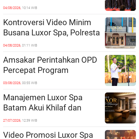
Perkuat Kerukunan dan
04/08/2026,
10:14 WIB
Sinergi dengan Pemko
Kontroversi Video Minim
Batam
Busana Luxor Spa, Polresta
Barelang Usut Tuntas
04/08/2026,
01:11 WIB
Unsur Pelanggaran Hukum
Amsakar Perintahkan OPD
Percepat Program
Prioritas, Targetkan
03/08/2026,
00:55 WIB
Realisasi Pembangunan
Manajemen Luxor Spa
Lampaui 50 Persen
Batam Akui Khilaf dan
Minta Maaf, Konten
27/07/2026,
12:39 WIB
Langsung Di-Takedown
Video Promosi Luxor Spa