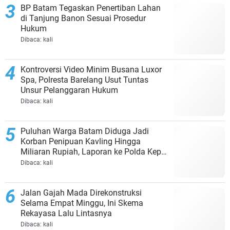
BP Batam Tegaskan Penertiban Lahan
di Tanjung Banon Sesuai Prosedur
Hukum
Dibaca:
kali
Kontroversi Video Minim Busana Luxor
Spa, Polresta Barelang Usut Tuntas
Unsur Pelanggaran Hukum
Dibaca:
kali
Puluhan Warga Batam Diduga Jadi
Korban Penipuan Kavling Hingga
Miliaran Rupiah, Laporan ke Polda Kepri
Jalan di Tempat?
Dibaca:
kali
Jalan Gajah Mada Direkonstruksi
Selama Empat Minggu, Ini Skema
Rekayasa Lalu Lintasnya
Dibaca:
kali