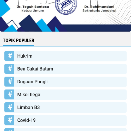
TOPIK POPULER
Hukrim
Bea Cukai Batam
Dugaan Pungli
Mikol Ilegal
Limbah B3
Covid-19