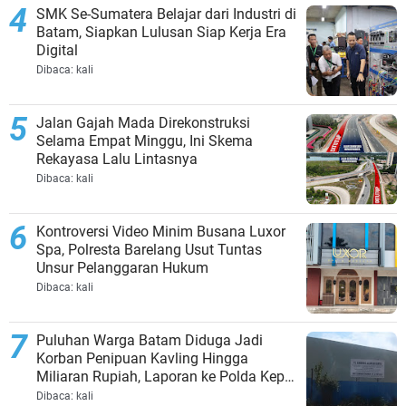
SMK Se-Sumatera Belajar dari Industri di
Batam, Siapkan Lulusan Siap Kerja Era
Digital
Dibaca:
kali
Jalan Gajah Mada Direkonstruksi
Selama Empat Minggu, Ini Skema
Rekayasa Lalu Lintasnya
Dibaca:
kali
Kontroversi Video Minim Busana Luxor
Spa, Polresta Barelang Usut Tuntas
Unsur Pelanggaran Hukum
Dibaca:
kali
Puluhan Warga Batam Diduga Jadi
Korban Penipuan Kavling Hingga
Miliaran Rupiah, Laporan ke Polda Kepri
Jalan di Tempat?
Dibaca:
kali