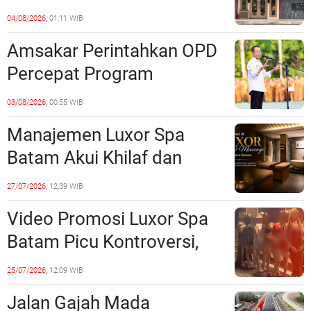
Barelang Usut Tuntas
04/08/2026,
01:11 WIB
Unsur Pelanggaran Hukum
Amsakar Perintahkan OPD
Percepat Program
Prioritas, Targetkan
03/08/2026,
00:55 WIB
Realisasi Pembangunan
Manajemen Luxor Spa
Lampaui 50 Persen
Batam Akui Khilaf dan
Minta Maaf, Konten
27/07/2026,
12:39 WIB
Langsung Di-Takedown
Video Promosi Luxor Spa
Batam Picu Kontroversi,
Dinilai Bermuatan Sensual
25/07/2026,
12:09 WIB
Jalan Gajah Mada