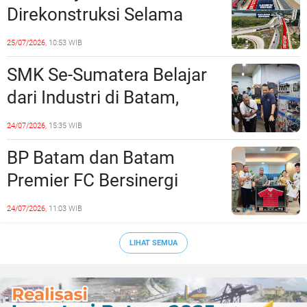
Direkonstruksi Selama
Empat Minggu, Ini Skema
25/07/2026,
10:53 WIB
Rekayasa Lalu Lintasnya
SMK Se-Sumatera Belajar
dari Industri di Batam,
Siapkan Lulusan Siap Kerja
24/07/2026,
15:35 WIB
Era Digital
BP Batam dan Batam
Premier FC Bersinergi
Cetak Generasi Emas
24/07/2026,
11:03 WIB
Sepak Bola Kepri
LIHAT SEMUA