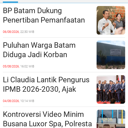
BP Batam Dukung
Penertiban Pemanfaatan
Ruang Laut Sesuai
06/08/2026,
22:30 WIB
Ketentuan Peraturan
Puluhan Warga Batam
Perundang-undangan
Diduga Jadi Korban
Penipuan Kavling Hingga
05/08/2026,
16:02 WIB
Miliaran Rupiah, Laporan ke
Li Claudia Lantik Pengurus
Polda Kepri Jalan di
IPMB 2026-2030, Ajak
Tempat?
Perkuat Kerukunan dan
04/08/2026,
10:14 WIB
Sinergi dengan Pemko
Kontroversi Video Minim
Batam
Busana Luxor Spa, Polresta