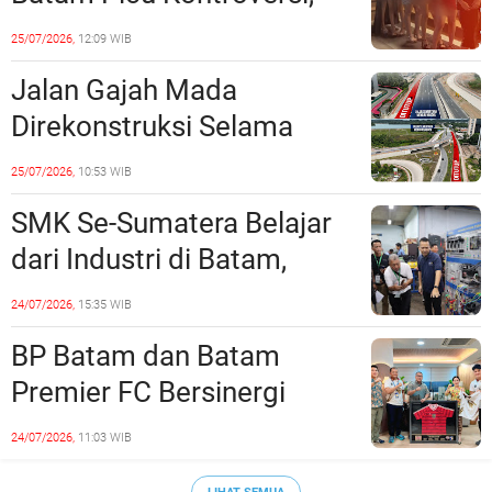
Dinilai Bermuatan Sensual
25/07/2026,
12:09 WIB
Jalan Gajah Mada
Direkonstruksi Selama
Empat Minggu, Ini Skema
25/07/2026,
10:53 WIB
Rekayasa Lalu Lintasnya
SMK Se-Sumatera Belajar
dari Industri di Batam,
Siapkan Lulusan Siap Kerja
24/07/2026,
15:35 WIB
Era Digital
BP Batam dan Batam
Premier FC Bersinergi
Cetak Generasi Emas
24/07/2026,
11:03 WIB
Sepak Bola Kepri