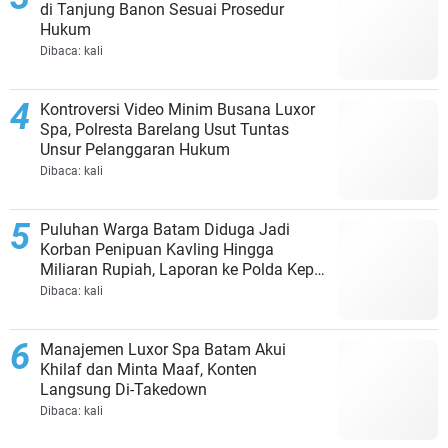
di Tanjung Banon Sesuai Prosedur
Hukum
Dibaca:
kali
Kontroversi Video Minim Busana Luxor
Spa, Polresta Barelang Usut Tuntas
Unsur Pelanggaran Hukum
Dibaca:
kali
Puluhan Warga Batam Diduga Jadi
Korban Penipuan Kavling Hingga
Miliaran Rupiah, Laporan ke Polda Kepri
Jalan di Tempat?
Dibaca:
kali
Manajemen Luxor Spa Batam Akui
Khilaf dan Minta Maaf, Konten
Langsung Di-Takedown
Dibaca:
kali