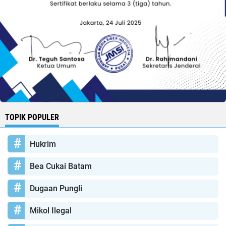
TOPIK POPULER
Hukrim
Bea Cukai Batam
Dugaan Pungli
Mikol Ilegal