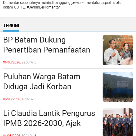
Komentar sepenuhnya menjadi tanggung jawab komentator seperti diatur
dalam UU ITE. #JernihBerkomentar
TERKINI
BP Batam Dukung
Penertiban Pemanfaatan
Ruang Laut Sesuai
06/08/2026,
22:30 WIB
Ketentuan Peraturan
Puluhan Warga Batam
Perundang-undangan
Diduga Jadi Korban
Penipuan Kavling Hingga
05/08/2026,
16:02 WIB
Miliaran Rupiah, Laporan ke
Li Claudia Lantik Pengurus
Polda Kepri Jalan di
IPMB 2026-2030, Ajak
Tempat?
Perkuat Kerukunan dan
04/08/2026,
10:14 WIB