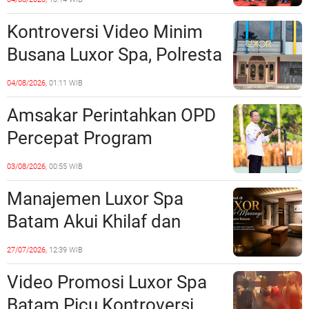
Sinergi dengan Pemko
Kontroversi Video Minim
Batam
Busana Luxor Spa, Polresta
Barelang Usut Tuntas
04/08/2026,
01:11 WIB
Unsur Pelanggaran Hukum
Amsakar Perintahkan OPD
Percepat Program
Prioritas, Targetkan
03/08/2026,
00:55 WIB
Realisasi Pembangunan
Manajemen Luxor Spa
Lampaui 50 Persen
Batam Akui Khilaf dan
Minta Maaf, Konten
27/07/2026,
12:39 WIB
Langsung Di-Takedown
Video Promosi Luxor Spa
Batam Picu Kontroversi,