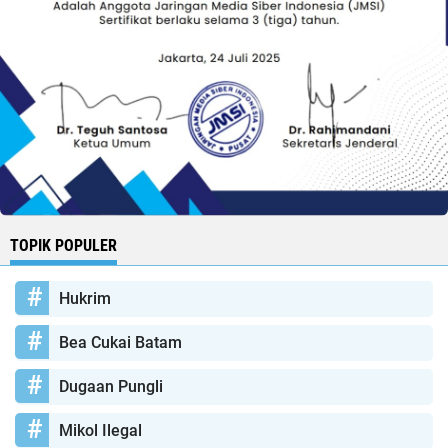
TOPIK POPULER
Hukrim
Bea Cukai Batam
Dugaan Pungli
Mikol Ilegal