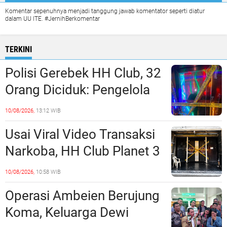
Komentar sepenuhnya menjadi tanggung jawab komentator seperti diatur
dalam UU ITE. #JernihBerkomentar
TERKINI
Polisi Gerebek HH Club, 32
Orang Diciduk: Pengelola
dan Manajeman Terlibat
10/08/2026,
13:12 WIB
Peredaran Narkoba?
Usai Viral Video Transaksi
Narkoba, HH Club Planet 3
Dikabarkan Digerebek
10/08/2026,
10:58 WIB
Dittipidnarkoba Bareskrim
Operasi Ambeien Berujung
Polri?
Koma, Keluarga Dewi