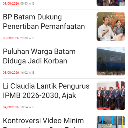
Sartika Polisikan RS Awal
09/08/2026,
08:43 WIB
Bros Botania
BP Batam Dukung
Penertiban Pemanfaatan
Ruang Laut Sesuai
06/08/2026,
22:30 WIB
Ketentuan Peraturan
Puluhan Warga Batam
Perundang-undangan
Diduga Jadi Korban
Penipuan Kavling Hingga
05/08/2026,
16:02 WIB
Miliaran Rupiah, Laporan ke
Li Claudia Lantik Pengurus
Polda Kepri Jalan di
IPMB 2026-2030, Ajak
Tempat?
Perkuat Kerukunan dan
04/08/2026,
10:14 WIB
Sinergi dengan Pemko
Kontroversi Video Minim
Batam