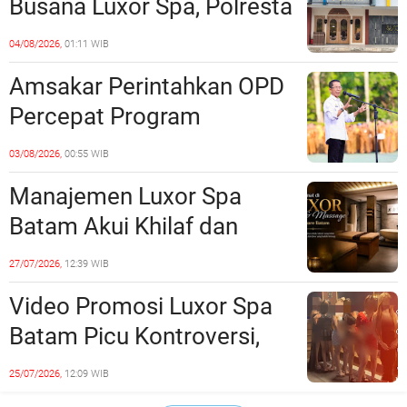
Busana Luxor Spa, Polresta
Barelang Usut Tuntas
04/08/2026,
01:11 WIB
Unsur Pelanggaran Hukum
Amsakar Perintahkan OPD
Percepat Program
Prioritas, Targetkan
03/08/2026,
00:55 WIB
Realisasi Pembangunan
Manajemen Luxor Spa
Lampaui 50 Persen
Batam Akui Khilaf dan
Minta Maaf, Konten
27/07/2026,
12:39 WIB
Langsung Di-Takedown
Video Promosi Luxor Spa
Batam Picu Kontroversi,
Dinilai Bermuatan Sensual
25/07/2026,
12:09 WIB