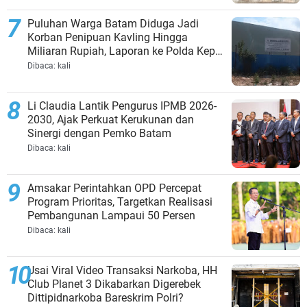
Puluhan Warga Batam Diduga Jadi
Korban Penipuan Kavling Hingga
Miliaran Rupiah, Laporan ke Polda Kepri
Jalan di Tempat?
Dibaca:
kali
Li Claudia Lantik Pengurus IPMB 2026-
2030, Ajak Perkuat Kerukunan dan
Sinergi dengan Pemko Batam
Dibaca:
kali
Amsakar Perintahkan OPD Percepat
Program Prioritas, Targetkan Realisasi
Pembangunan Lampaui 50 Persen
Dibaca:
kali
Usai Viral Video Transaksi Narkoba, HH
Club Planet 3 Dikabarkan Digerebek
Dittipidnarkoba Bareskrim Polri?