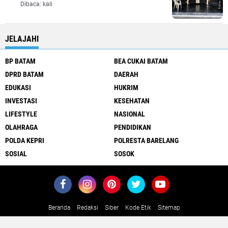
Dibaca:
kali
JELAJAHI
BP BATAM
BEA CUKAI BATAM
DPRD BATAM
DAERAH
EDUKASI
HUKRIM
INVESTASI
KESEHATAN
LIFESTYLE
NASIONAL
OLAHRAGA
PENDIDIKAN
POLDA KEPRI
POLRESTA BARELANG
SOSIAL
SOSOK
Beranda
Redaksi
Siber
Kode Etik
Sitemap