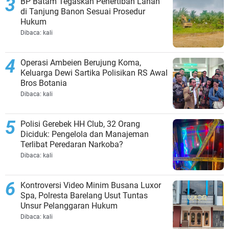
BP Batam Tegaskan Penertiban Lahan
di Tanjung Banon Sesuai Prosedur
Hukum
Dibaca:
kali
Operasi Ambeien Berujung Koma,
Keluarga Dewi Sartika Polisikan RS Awal
Bros Botania
Dibaca:
kali
Polisi Gerebek HH Club, 32 Orang
Diciduk: Pengelola dan Manajeman
Terlibat Peredaran Narkoba?
Dibaca:
kali
Kontroversi Video Minim Busana Luxor
Spa, Polresta Barelang Usut Tuntas
Unsur Pelanggaran Hukum
Dibaca:
kali