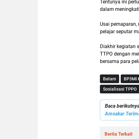
Tentunya ini perl
dalam meningkatk
Usai pemaparan, 
pelajar seputar m
Diakhir kegiatan 
TTPO dengan mela
bersama para pel
Batam
BP3MI 
Sosialisasi TPPO
Baca berikutnya
Amsakar Terim
Berita Terkait