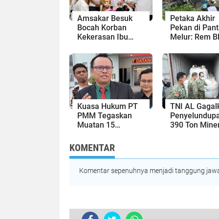
Amsakar Besuk
Petaka Akhir
Bocah Korban
Pekan di Pant
Kekerasan Ibu
Melur: Rem B
Angkat: Kami
Berujung Mau
Menjamin
Satu Penump
Pendidikannya
Bus Wisata T
Sampai Tuntas
Kuasa Hukum PT
TNI AL Gagal
PMM Tegaskan
Penyelundup
Muatan 15
390 Ton Mine
Kontainer yang
Radioaktif di
Ditangkap TNI AL
Perairan Kepr
KOMENTAR
Legal dan Lolos Uji
Bernilai Triliu
Laboratorium
Rupiah!
Komentar sepenuhnya menjadi tanggung jawab