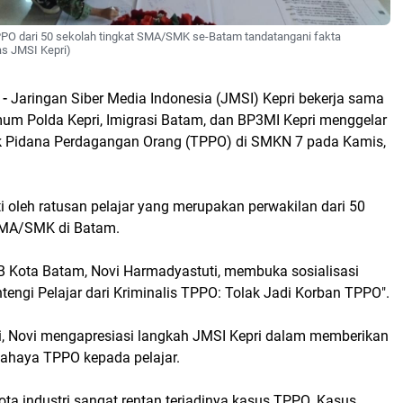
TPPO dari 50 sekolah tingkat SMA/SMK se-Batam tandatangani fakta
as JMSI Kepri)
 -
Jaringan Siber Media Indonesia (JMSI) Kepri bekerja sama
mum Polda Kepri, Imigrasi Batam, dan BP3MI Kepri menggelar
ak Pidana Perdagangan Orang (TPPO) di SMKN 7 pada Kamis,
uti oleh ratusan pelajar yang merupakan perwakilan dari 50
SMA/SMK di Batam.
Kota Batam, Novi Harmadyastuti, membuka sosialisasi
engi Pelajar dari Kriminalis TPPO: Tolak Jadi Korban TPPO".
ni, Novi mengapresiasi langkah JMSI Kepri dalam memberikan
bahaya TPPO kepada pelajar.
ta industri sangat rentan terjadinya kasus TPPO. Kasus