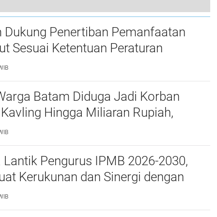
JMSI Kepri, Polda Kepri dan BP3MI Kepri Bersinergi Bentengi Pelajar di Batam dari Bahaya TPPO
 Dukung Penertiban Pemanfaatan
t Sesuai Ketentuan Peraturan
g-undangan
WIB
Warga Batam Diduga Jadi Korban
Kavling Hingga Miliaran Rupiah,
e Polda Kepri Jalan di Tempat?
WIB
a Lantik Pengurus IPMB 2026-2030,
uat Kerukunan dan Sinergi dengan
atam
WIB