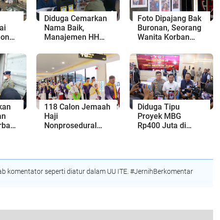
Diduga Cemarkan
Foto Dipajang Bak
ai
Nama Baik,
Buronan, Seorang
long
Manajemen HH
Wanita Korban
t,
Club Dipolisikan
Blacklist THM
ang
Batam Buka Suara
ewas
kan
118 Calon Jemaah
Diduga Tipu
an
Haji
Proyek MBG
rba
Nonprosedural
Rp400 Juta di
Digagalkan, 2
Batam, Waka BGN
i,
orang Diantaranya
dan Wakapolda
an
dari Batam
Kepri Turun Kawal
Kasus
 komentator seperti diatur dalam UU ITE. #JernihBerkomentar