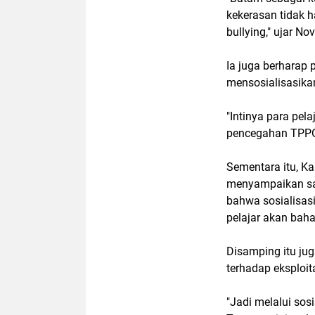
kekerasan tidak ha
bullying," ujar Nov
Ia juga berharap 
mensosialisasika
"Intinya para pel
pencegahan TPPO i
Sementara itu, K
menyampaikan samb
bahwa sosialisas
pelajar akan bah
Disamping itu jug
terhadap eksploit
"Jadi melalui sosi