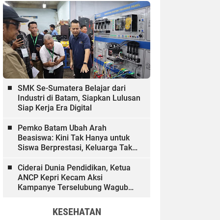
SMK Se-Sumatera Belajar dari
Industri di Batam, Siapkan Lulusan
Siap Kerja Era Digital
Pemko Batam Ubah Arah
Beasiswa: Kini Tak Hanya untuk
Siswa Berprestasi, Keluarga Tak
Mampu dan Hinterland Ikut
Dibiayai
Ciderai Dunia Pendidikan, Ketua
ANCP Kepri Kecam Aksi
Kampanye Terselubung Wagub
Kepri
KESEHATAN