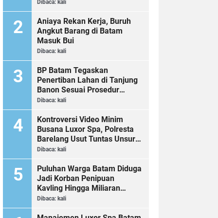
Dibaca:
kali
Aniaya Rekan Kerja, Buruh
Angkut Barang di Batam
Masuk Bui
Dibaca:
kali
BP Batam Tegaskan
Penertiban Lahan di Tanjung
Banon Sesuai Prosedur
Hukum
Dibaca:
kali
Kontroversi Video Minim
Busana Luxor Spa, Polresta
Barelang Usut Tuntas Unsur
Pelanggaran Hukum
Dibaca:
kali
Puluhan Warga Batam Diduga
Jadi Korban Penipuan
Kavling Hingga Miliaran
Rupiah, Laporan ke Polda
Dibaca:
kali
Kepri Jalan di Tempat?
Manajemen Luxor Spa Batam