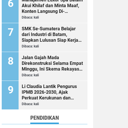
Akui Khilaf dan Minta Maaf,
Konten Langsung Di-
Takedown
Dibaca:
kali
SMK Se-Sumatera Belajar
dari Industri di Batam,
Siapkan Lulusan Siap Kerja
Era Digital
Dibaca:
kali
Jalan Gajah Mada
Direkonstruksi Selama Empat
Minggu, Ini Skema Rekayasa
Lalu Lintasnya
Dibaca:
kali
Li Claudia Lantik Pengurus
IPMB 2026-2030, Ajak
Perkuat Kerukunan dan
Sinergi dengan Pemko Batam
Dibaca:
kali
PENDIDIKAN