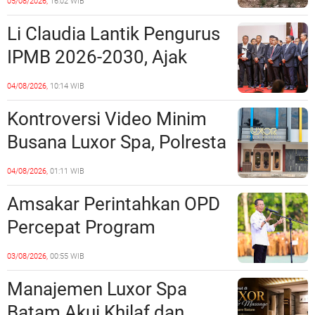
05/08/2026,
16:02 WIB
Miliaran Rupiah, Laporan ke
Li Claudia Lantik Pengurus
Polda Kepri Jalan di
IPMB 2026-2030, Ajak
Tempat?
Perkuat Kerukunan dan
04/08/2026,
10:14 WIB
Sinergi dengan Pemko
Kontroversi Video Minim
Batam
Busana Luxor Spa, Polresta
Barelang Usut Tuntas
04/08/2026,
01:11 WIB
Unsur Pelanggaran Hukum
Amsakar Perintahkan OPD
Percepat Program
Prioritas, Targetkan
03/08/2026,
00:55 WIB
Realisasi Pembangunan
Manajemen Luxor Spa
Lampaui 50 Persen
Batam Akui Khilaf dan