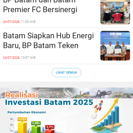
Premier FC Bersinergi
Cetak Generasi Emas
24/07/2026,
11:03 WIB
Sepak Bola Kepri
Batam Siapkan Hub Energi
Baru, BP Batam Teken
Kesepakatan Strategis
24/07/2026,
10:57 WIB
dengan Panbil Group dan
PLN Batam
LIHAT SEMUA