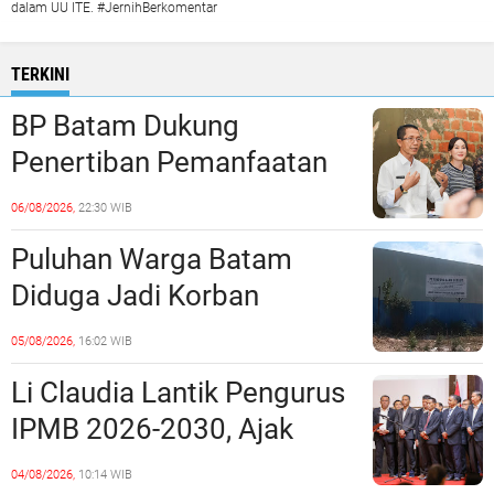
dalam UU ITE. #JernihBerkomentar
TERKINI
BP Batam Dukung
Penertiban Pemanfaatan
Ruang Laut Sesuai
06/08/2026,
22:30 WIB
Ketentuan Peraturan
Puluhan Warga Batam
Perundang-undangan
Diduga Jadi Korban
Penipuan Kavling Hingga
05/08/2026,
16:02 WIB
Miliaran Rupiah, Laporan ke
Li Claudia Lantik Pengurus
Polda Kepri Jalan di
IPMB 2026-2030, Ajak
Tempat?
Perkuat Kerukunan dan
04/08/2026,
10:14 WIB