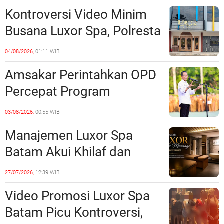
Sinergi dengan Pemko
Kontroversi Video Minim
Batam
Busana Luxor Spa, Polresta
Barelang Usut Tuntas
04/08/2026,
01:11 WIB
Unsur Pelanggaran Hukum
Amsakar Perintahkan OPD
Percepat Program
Prioritas, Targetkan
03/08/2026,
00:55 WIB
Realisasi Pembangunan
Manajemen Luxor Spa
Lampaui 50 Persen
Batam Akui Khilaf dan
Minta Maaf, Konten
27/07/2026,
12:39 WIB
Langsung Di-Takedown
Video Promosi Luxor Spa
Batam Picu Kontroversi,