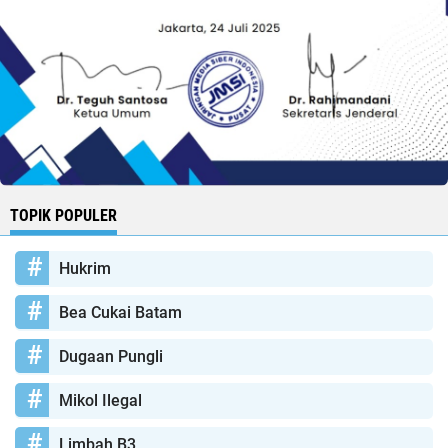
TOPIK POPULER
Hukrim
Bea Cukai Batam
Dugaan Pungli
Mikol Ilegal
Limbah B3