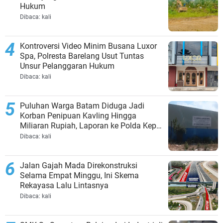
Hukum
Dibaca:
kali
Kontroversi Video Minim Busana Luxor
Spa, Polresta Barelang Usut Tuntas
Unsur Pelanggaran Hukum
Dibaca:
kali
Puluhan Warga Batam Diduga Jadi
Korban Penipuan Kavling Hingga
Miliaran Rupiah, Laporan ke Polda Kepri
Jalan di Tempat?
Dibaca:
kali
Jalan Gajah Mada Direkonstruksi
Selama Empat Minggu, Ini Skema
Rekayasa Lalu Lintasnya
Dibaca:
kali