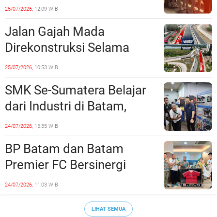
Dinilai Bermuatan Sensual
25/07/2026,
12:09 WIB
Jalan Gajah Mada
Direkonstruksi Selama
Empat Minggu, Ini Skema
25/07/2026,
10:53 WIB
Rekayasa Lalu Lintasnya
SMK Se-Sumatera Belajar
dari Industri di Batam,
Siapkan Lulusan Siap Kerja
24/07/2026,
15:35 WIB
Era Digital
BP Batam dan Batam
Premier FC Bersinergi
Cetak Generasi Emas
24/07/2026,
11:03 WIB
Sepak Bola Kepri
LIHAT SEMUA