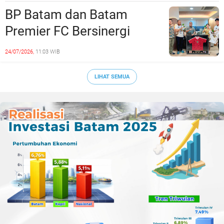
Era Digital
BP Batam dan Batam
Premier FC Bersinergi
Cetak Generasi Emas
24/07/2026,
11:03 WIB
Sepak Bola Kepri
LIHAT SEMUA