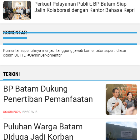
Perkuat Pelayanan Publik, BP Batam Siap
Jalin Kolaborasi dengan Kantor Bahasa Kepri
KOMENTAR
Komentar sepenuhnya menjadi tanggung jawab komentator seperti diatur
dalam UU ITE. #JernihBerkomentar
TERKINI
BP Batam Dukung
Penertiban Pemanfaatan
Ruang Laut Sesuai
06/08/2026,
22:30 WIB
Ketentuan Peraturan
Puluhan Warga Batam
Perundang-undangan
Diduga Jadi Korban