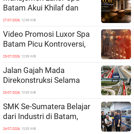
Lampaui 50 Persen
Batam Akui Khilaf dan
Minta Maaf, Konten
27/07/2026,
12:39 WIB
Langsung Di-Takedown
Video Promosi Luxor Spa
Batam Picu Kontroversi,
Dinilai Bermuatan Sensual
25/07/2026,
12:09 WIB
Jalan Gajah Mada
Direkonstruksi Selama
Empat Minggu, Ini Skema
25/07/2026,
10:53 WIB
Rekayasa Lalu Lintasnya
SMK Se-Sumatera Belajar
dari Industri di Batam,
Siapkan Lulusan Siap Kerja
24/07/2026,
15:35 WIB