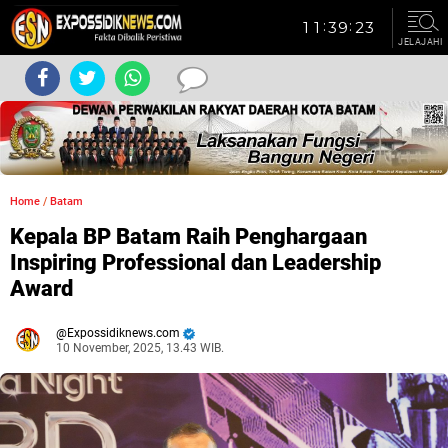
JELAJAHI
Home
/
Batam
Kepala BP Batam Raih Penghargaan
Inspiring Professional dan Leadership
Award
Expossidiknews.com
10 November, 2025, 13.43 WIB.
Dibaca:
kali