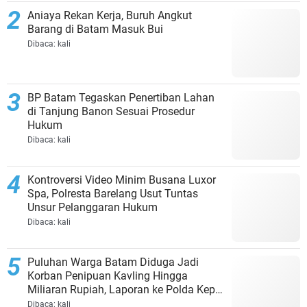
Aniaya Rekan Kerja, Buruh Angkut
Barang di Batam Masuk Bui
Dibaca:
kali
BP Batam Tegaskan Penertiban Lahan
di Tanjung Banon Sesuai Prosedur
Hukum
Dibaca:
kali
Kontroversi Video Minim Busana Luxor
Spa, Polresta Barelang Usut Tuntas
Unsur Pelanggaran Hukum
Dibaca:
kali
Puluhan Warga Batam Diduga Jadi
Korban Penipuan Kavling Hingga
Miliaran Rupiah, Laporan ke Polda Kepri
Jalan di Tempat?
Dibaca:
kali