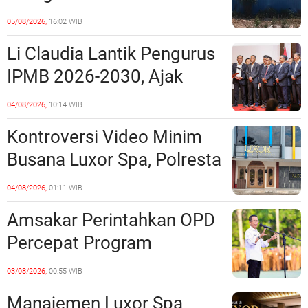
Penipuan Kavling Hingga
05/08/2026,
16:02 WIB
Miliaran Rupiah, Laporan ke
Li Claudia Lantik Pengurus
Polda Kepri Jalan di
IPMB 2026-2030, Ajak
Tempat?
Perkuat Kerukunan dan
04/08/2026,
10:14 WIB
Sinergi dengan Pemko
Kontroversi Video Minim
Batam
Busana Luxor Spa, Polresta
Barelang Usut Tuntas
04/08/2026,
01:11 WIB
Unsur Pelanggaran Hukum
Amsakar Perintahkan OPD
Percepat Program
Prioritas, Targetkan
03/08/2026,
00:55 WIB
Realisasi Pembangunan
Manajemen Luxor Spa