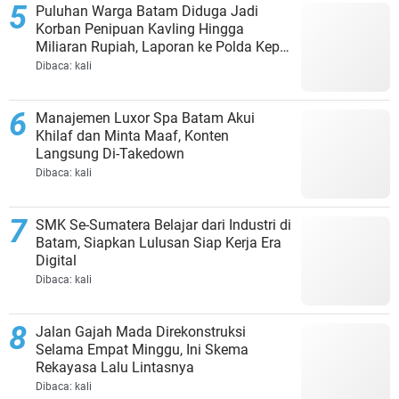
Puluhan Warga Batam Diduga Jadi
Korban Penipuan Kavling Hingga
Miliaran Rupiah, Laporan ke Polda Kepri
Jalan di Tempat?
Dibaca:
kali
Manajemen Luxor Spa Batam Akui
Khilaf dan Minta Maaf, Konten
Langsung Di-Takedown
Dibaca:
kali
SMK Se-Sumatera Belajar dari Industri di
Batam, Siapkan Lulusan Siap Kerja Era
Digital
Dibaca:
kali
Jalan Gajah Mada Direkonstruksi
Selama Empat Minggu, Ini Skema
Rekayasa Lalu Lintasnya
Dibaca:
kali