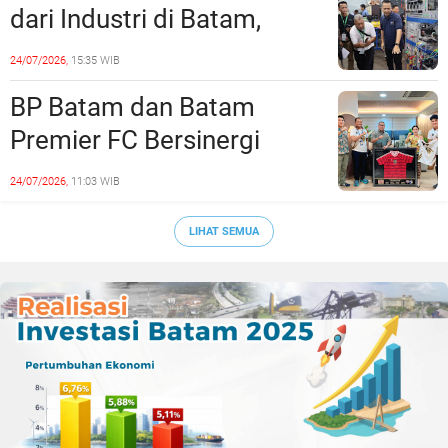
dari Industri di Batam,
Siapkan Lulusan Siap Kerja
24/07/2026,
15:35 WIB
Era Digital
BP Batam dan Batam
Premier FC Bersinergi
Cetak Generasi Emas
24/07/2026,
11:03 WIB
Sepak Bola Kepri
LIHAT SEMUA