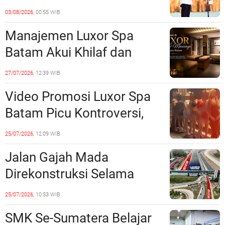
Prioritas, Targetkan
03/08/2026,
00:55 WIB
Realisasi Pembangunan
Manajemen Luxor Spa
Lampaui 50 Persen
Batam Akui Khilaf dan
Minta Maaf, Konten
27/07/2026,
12:39 WIB
Langsung Di-Takedown
Video Promosi Luxor Spa
Batam Picu Kontroversi,
Dinilai Bermuatan Sensual
25/07/2026,
12:09 WIB
Jalan Gajah Mada
Direkonstruksi Selama
Empat Minggu, Ini Skema
25/07/2026,
10:53 WIB
Rekayasa Lalu Lintasnya
SMK Se-Sumatera Belajar