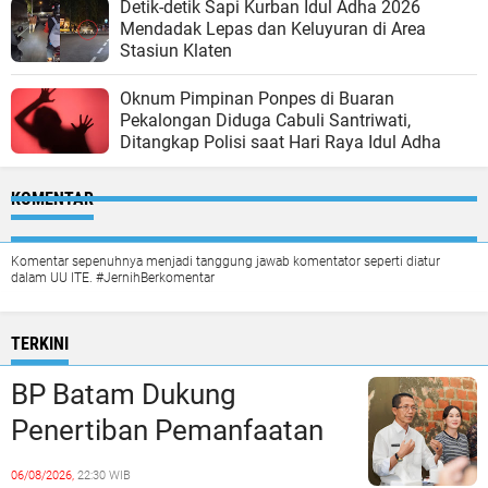
Detik-detik Sapi Kurban Idul Adha 2026
Mendadak Lepas dan Keluyuran di Area
Stasiun Klaten
Oknum Pimpinan Ponpes di Buaran
Pekalongan Diduga Cabuli Santriwati,
Ditangkap Polisi saat Hari Raya Idul Adha
KOMENTAR
Komentar sepenuhnya menjadi tanggung jawab komentator seperti diatur
dalam UU ITE. #JernihBerkomentar
TERKINI
BP Batam Dukung
Penertiban Pemanfaatan
Ruang Laut Sesuai
06/08/2026,
22:30 WIB