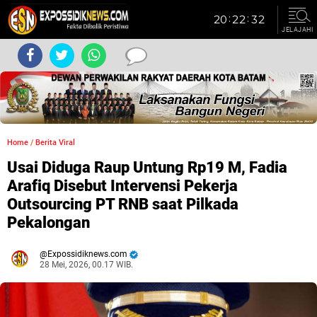
JELAJAHI
Home
/
Berita Viral
Usai Diduga Raup Untung Rp19 M, Fadia
Arafiq Disebut Intervensi Pekerja
Outsourcing PT RNB saat Pilkada
Pekalongan
Expossidiknews.com
28 Mei, 2026, 00.17 WIB.
Dibaca:
kali