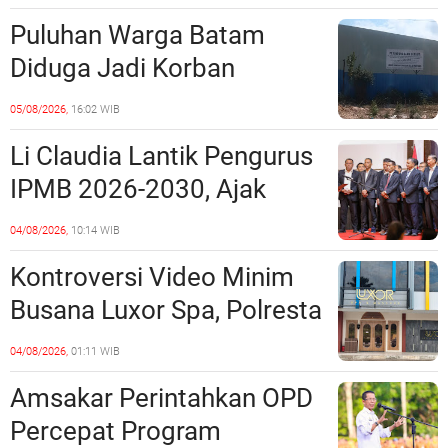
Ketentuan Peraturan
Puluhan Warga Batam
Perundang-undangan
Diduga Jadi Korban
Penipuan Kavling Hingga
05/08/2026,
16:02 WIB
Miliaran Rupiah, Laporan ke
Li Claudia Lantik Pengurus
Polda Kepri Jalan di
IPMB 2026-2030, Ajak
Tempat?
Perkuat Kerukunan dan
04/08/2026,
10:14 WIB
Sinergi dengan Pemko
Kontroversi Video Minim
Batam
Busana Luxor Spa, Polresta
Barelang Usut Tuntas
04/08/2026,
01:11 WIB
Unsur Pelanggaran Hukum
Amsakar Perintahkan OPD
Percepat Program