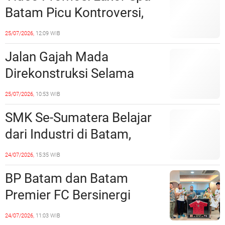
Batam Picu Kontroversi,
Dinilai Bermuatan Sensual
25/07/2026,
12:09 WIB
Jalan Gajah Mada
Direkonstruksi Selama
Empat Minggu, Ini Skema
25/07/2026,
10:53 WIB
Rekayasa Lalu Lintasnya
SMK Se-Sumatera Belajar
dari Industri di Batam,
Siapkan Lulusan Siap Kerja
24/07/2026,
15:35 WIB
Era Digital
BP Batam dan Batam
Premier FC Bersinergi
Cetak Generasi Emas
24/07/2026,
11:03 WIB