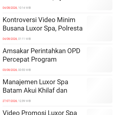
Tempat?
Perkuat Kerukunan dan
04/08/2026,
10:14 WIB
Sinergi dengan Pemko
Kontroversi Video Minim
Batam
Busana Luxor Spa, Polresta
Barelang Usut Tuntas
04/08/2026,
01:11 WIB
Unsur Pelanggaran Hukum
Amsakar Perintahkan OPD
Percepat Program
Prioritas, Targetkan
03/08/2026,
00:55 WIB
Realisasi Pembangunan
Manajemen Luxor Spa
Lampaui 50 Persen
Batam Akui Khilaf dan
Minta Maaf, Konten
27/07/2026,
12:39 WIB
Langsung Di-Takedown
Video Promosi Luxor Spa