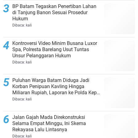
BP Batam Tegaskan Penertiban Lahan
di Tanjung Banon Sesuai Prosedur
Hukum
Dibaca:
kali
Kontroversi Video Minim Busana Luxor
Spa, Polresta Barelang Usut Tuntas
Unsur Pelanggaran Hukum
Dibaca:
kali
Puluhan Warga Batam Diduga Jadi
Korban Penipuan Kavling Hingga
Miliaran Rupiah, Laporan ke Polda Kepri
Jalan di Tempat?
Dibaca:
kali
Jalan Gajah Mada Direkonstruksi
Selama Empat Minggu, Ini Skema
Rekayasa Lalu Lintasnya
Dibaca:
kali