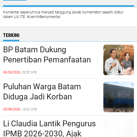
Komentar sepenuhnya menjadi tanggung jawab komentator seperti diatur
dalam UU ITE. #JernihBerkomentar
TERKINI
BP Batam Dukung
Penertiban Pemanfaatan
Ruang Laut Sesuai
06/08/2026,
22:30 WIB
Ketentuan Peraturan
Puluhan Warga Batam
Perundang-undangan
Diduga Jadi Korban
Penipuan Kavling Hingga
05/08/2026,
16:02 WIB
Miliaran Rupiah, Laporan ke
Li Claudia Lantik Pengurus
Polda Kepri Jalan di
IPMB 2026-2030, Ajak