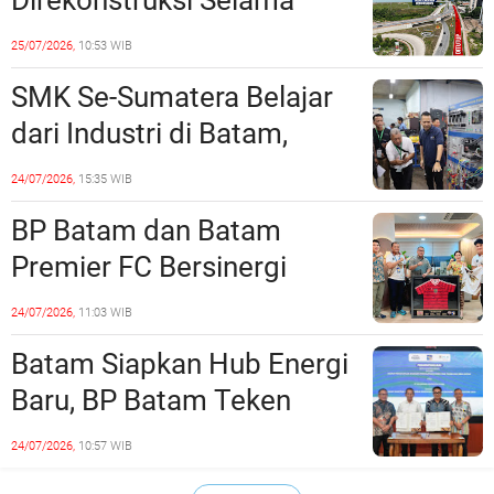
Direkonstruksi Selama
Empat Minggu, Ini Skema
25/07/2026,
10:53 WIB
Rekayasa Lalu Lintasnya
SMK Se-Sumatera Belajar
dari Industri di Batam,
Siapkan Lulusan Siap Kerja
24/07/2026,
15:35 WIB
Era Digital
BP Batam dan Batam
Premier FC Bersinergi
Cetak Generasi Emas
24/07/2026,
11:03 WIB
Sepak Bola Kepri
Batam Siapkan Hub Energi
Baru, BP Batam Teken
Kesepakatan Strategis
24/07/2026,
10:57 WIB
dengan Panbil Group dan