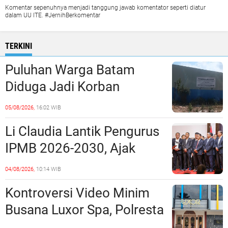
Komentar sepenuhnya menjadi tanggung jawab komentator seperti diatur
dalam UU ITE. #JernihBerkomentar
TERKINI
Puluhan Warga Batam
Diduga Jadi Korban
Penipuan Kavling Hingga
05/08/2026,
16:02 WIB
Miliaran Rupiah, Laporan ke
Li Claudia Lantik Pengurus
Polda Kepri Jalan di
IPMB 2026-2030, Ajak
Tempat?
Perkuat Kerukunan dan
04/08/2026,
10:14 WIB
Sinergi dengan Pemko
Kontroversi Video Minim
Batam
Busana Luxor Spa, Polresta
Barelang Usut Tuntas