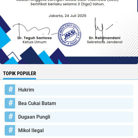
TOPIK POPULER
Hukrim
Bea Cukai Batam
Dugaan Pungli
Mikol Ilegal