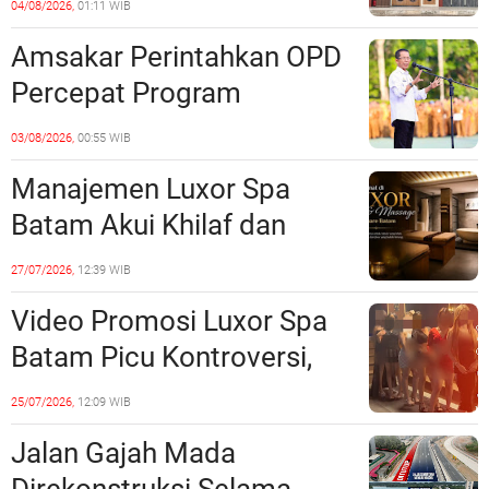
04/08/2026,
01:11 WIB
Unsur Pelanggaran Hukum
Amsakar Perintahkan OPD
Percepat Program
Prioritas, Targetkan
03/08/2026,
00:55 WIB
Realisasi Pembangunan
Manajemen Luxor Spa
Lampaui 50 Persen
Batam Akui Khilaf dan
Minta Maaf, Konten
27/07/2026,
12:39 WIB
Langsung Di-Takedown
Video Promosi Luxor Spa
Batam Picu Kontroversi,
Dinilai Bermuatan Sensual
25/07/2026,
12:09 WIB
Jalan Gajah Mada