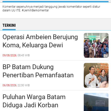
Komentar sepenuhnya menjadi tanggung jawab komentator seperti diatur
dalam UU ITE. #JernihBerkomentar
TERKINI
Operasi Ambeien Berujung
Koma, Keluarga Dewi
Sartika Polisikan RS Awal
09/08/2026,
08:43 WIB
Bros Botania
BP Batam Dukung
Penertiban Pemanfaatan
Ruang Laut Sesuai
06/08/2026,
22:30 WIB
Ketentuan Peraturan
Puluhan Warga Batam
Perundang-undangan
Diduga Jadi Korban