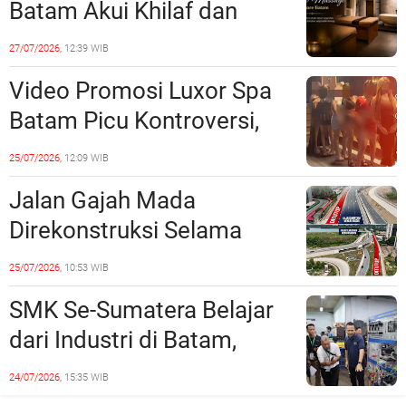
Batam Akui Khilaf dan
Minta Maaf, Konten
27/07/2026,
12:39 WIB
Langsung Di-Takedown
Video Promosi Luxor Spa
Batam Picu Kontroversi,
Dinilai Bermuatan Sensual
25/07/2026,
12:09 WIB
Jalan Gajah Mada
Direkonstruksi Selama
Empat Minggu, Ini Skema
25/07/2026,
10:53 WIB
Rekayasa Lalu Lintasnya
SMK Se-Sumatera Belajar
dari Industri di Batam,
Siapkan Lulusan Siap Kerja
24/07/2026,
15:35 WIB
Era Digital