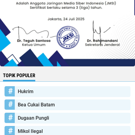
TOPIK POPULER
Hukrim
Bea Cukai Batam
Dugaan Pungli
Mikol Ilegal