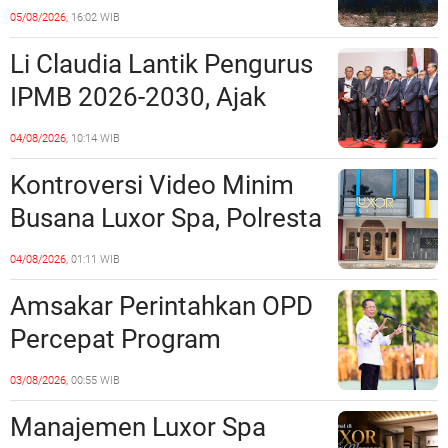
Penipuan Kavling Hingga
05/08/2026,
16:02 WIB
Miliaran Rupiah, Laporan ke
Li Claudia Lantik Pengurus
Polda Kepri Jalan di
IPMB 2026-2030, Ajak
Tempat?
Perkuat Kerukunan dan
04/08/2026,
10:14 WIB
Sinergi dengan Pemko
Kontroversi Video Minim
Batam
Busana Luxor Spa, Polresta
Barelang Usut Tuntas
04/08/2026,
01:11 WIB
Unsur Pelanggaran Hukum
Amsakar Perintahkan OPD
Percepat Program
Prioritas, Targetkan
03/08/2026,
00:55 WIB
Realisasi Pembangunan
Manajemen Luxor Spa
Lampaui 50 Persen