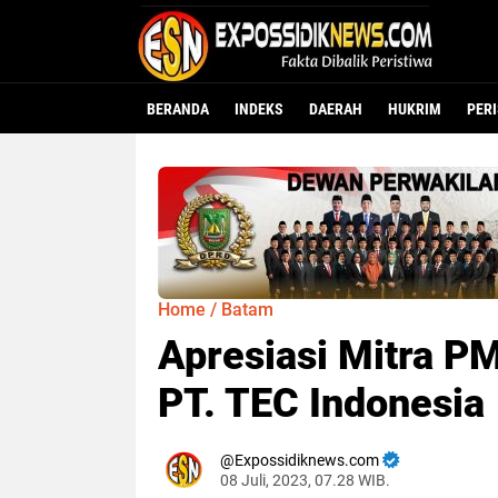
BERANDA
INDEKS
DAERAH
HUKRIM
PER
Home
/
Batam
Apresiasi Mitra P
PT. TEC Indonesia
Expossidiknews.com
08 Juli, 2023, 07.28 WIB.
Dibaca:
kali