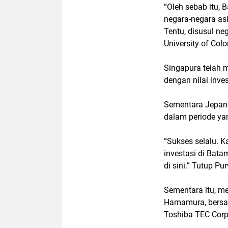
“Oleh sebab itu, 
negara-negara asi
Tentu, disusul ne
University of Col
Singapura telah m
dengan nilai inve
Sementara Jepang,
dalam periode ya
“Sukses selalu. 
investasi di Bata
di sini.” Tutup Pu
Sementara itu, m
Hamamura, bersama
Toshiba TEC Corp