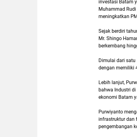
investasi Batam 
Muhammad Rudi ju
meningkatkan PMA
Sejak berdiri tah
Mr. Shingo Hama
berkembang hingga
Dimulai dari satu
dengan memiliki 4
Lebih lanjut, Pu
bahwa Industri d
ekonomi Batam ya
Purwiyanto men
infrastruktur dan
pengembangan kon