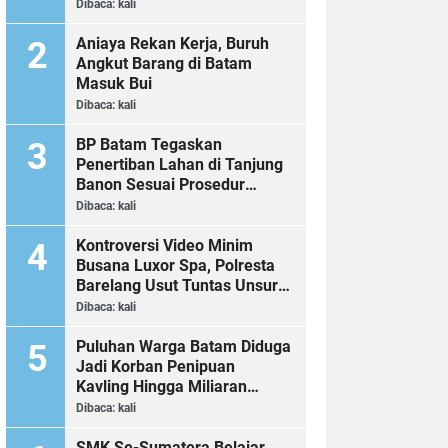
Dibaca:
kali
Aniaya Rekan Kerja, Buruh
Angkut Barang di Batam
Masuk Bui
Dibaca:
kali
BP Batam Tegaskan
Penertiban Lahan di Tanjung
Banon Sesuai Prosedur
Hukum
Dibaca:
kali
Kontroversi Video Minim
Busana Luxor Spa, Polresta
Barelang Usut Tuntas Unsur
Pelanggaran Hukum
Dibaca:
kali
Puluhan Warga Batam Diduga
Jadi Korban Penipuan
Kavling Hingga Miliaran
Rupiah, Laporan ke Polda
Dibaca:
kali
Kepri Jalan di Tempat?
SMK Se-Sumatera Belajar