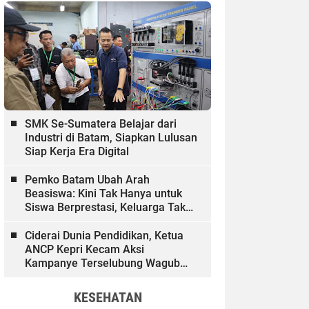
SMK Se-Sumatera Belajar dari
Industri di Batam, Siapkan Lulusan
Siap Kerja Era Digital
Pemko Batam Ubah Arah
Beasiswa: Kini Tak Hanya untuk
Siswa Berprestasi, Keluarga Tak
Mampu dan Hinterland Ikut
Dibiayai
Ciderai Dunia Pendidikan, Ketua
ANCP Kepri Kecam Aksi
Kampanye Terselubung Wagub
Kepri
KESEHATAN