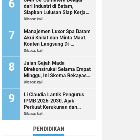
dari Industri di Batam,
Siapkan Lulusan Siap Kerja
Era Digital
Dibaca:
kali
Manajemen Luxor Spa Batam
Akui Khilaf dan Minta Maaf,
Konten Langsung Di-
Takedown
Dibaca:
kali
Jalan Gajah Mada
Direkonstruksi Selama Empat
Minggu, Ini Skema Rekayasa
Lalu Lintasnya
Dibaca:
kali
Li Claudia Lantik Pengurus
IPMB 2026-2030, Ajak
Perkuat Kerukunan dan
Sinergi dengan Pemko Batam
Dibaca:
kali
PENDIDIKAN