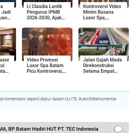
ga
Li Claudia Lantik
Kontroversi Video
 Jadi
Pengurus IPMB
Minim Busana
uan
2026-2030, Ajak
Luxor Spa,
ga
Perkuat Kerukunan
Polresta Barelang
ah,
dan Sinergi
Usut Tuntas Unsur
olda
dengan Pemko
Pelanggaran
Batam
Hukum
uxor
Video Promosi
Jalan Gajah Mada
ui
Luxor Spa Batam
Direkonstruksi
nta
Picu Kontroversi,
Selama Empat
Dinilai Bermuatan
Minggu, Ini Skema
Sensual
Rekayasa Lalu
Lintasnya
 komentator seperti diatur dalam UU ITE. #JernihBerkomentar
PMA, BP Batam Hadiri HUT PT. TEC Indonesia