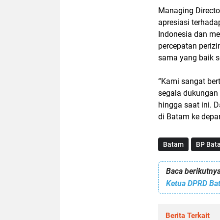
Managing Directo
apresiasi terhad
Indonesia dan mem
percepatan periz
sama yang baik s
“Kami sangat bert
segala dukungan 
hingga saat ini.
di Batam ke depa
Batam
BP Bat
Baca berikutnya
Ketua DPRD Bat
Berita Terkait