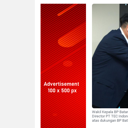
Wakil Kepala BP Bata
Director PT TEC Indo
atas dukungan BP Bat