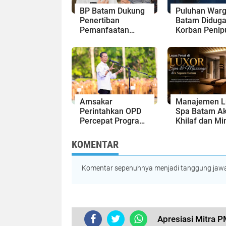
BP Batam Dukung
Puluhan War
Penertiban
Batam Diduga
Pemanfaatan
Korban Penip
Ruang Laut Sesuai
Kavling Hing
Ketentuan
Miliaran Rupi
Peraturan
Laporan ke P
Perundang-
Kepri Jalan di
undangan
Tempat?
Amsakar
Manajemen L
Perintahkan OPD
Spa Batam Ak
Percepat Program
Khilaf dan Mi
Prioritas,
Maaf, Konten
Targetkan
Langsung Di-
KOMENTAR
Realisasi
Takedown
Pembangunan
Lampaui 50
Komentar sepenuhnya menjadi tanggung jawab
Persen
Apresiasi Mitra 
TERKINI