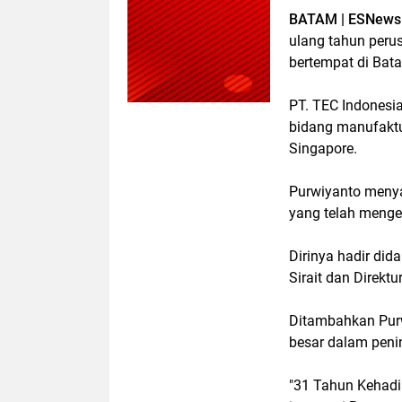
BATAM | ESNews
ulang tahun peru
bertempat di Bat
PT. TEC Indonesia
bidang manufaktu
Singapore.
Purwiyanto menya
yang telah menge
Dirinya hadir did
Sirait dan Direkt
Ditambahkan Purw
besar dalam penin
"31 Tahun Kehadi