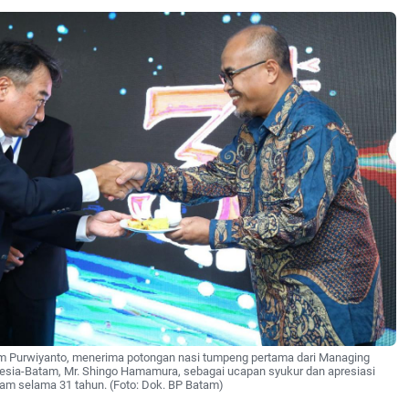
m Purwiyanto, menerima potongan nasi tumpeng pertama dari Managing
nesia-Batam, Mr. Shingo Hamamura, sebagai ucapan syukur dan apresiasi
am selama 31 tahun. (Foto: Dok. BP Batam)