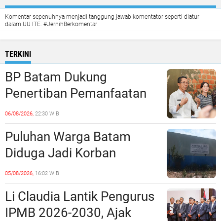
Komentar sepenuhnya menjadi tanggung jawab komentator seperti diatur
dalam UU ITE. #JernihBerkomentar
TERKINI
BP Batam Dukung
Penertiban Pemanfaatan
Ruang Laut Sesuai
06/08/2026,
22:30 WIB
Ketentuan Peraturan
Puluhan Warga Batam
Perundang-undangan
Diduga Jadi Korban
Penipuan Kavling Hingga
05/08/2026,
16:02 WIB
Miliaran Rupiah, Laporan ke
Li Claudia Lantik Pengurus
Polda Kepri Jalan di
IPMB 2026-2030, Ajak
Tempat?