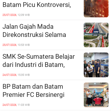
Batam Picu Kontroversi,
Dinilai Bermuatan Sensual
25/07/2026,
12:09 WIB
Jalan Gajah Mada
Direkonstruksi Selama
Empat Minggu, Ini Skema
25/07/2026,
10:53 WIB
Rekayasa Lalu Lintasnya
SMK Se-Sumatera Belajar
dari Industri di Batam,
Siapkan Lulusan Siap Kerja
24/07/2026,
15:35 WIB
Era Digital
BP Batam dan Batam
Premier FC Bersinergi
Cetak Generasi Emas
24/07/2026,
11:03 WIB