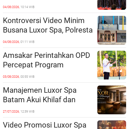
Perkuat Kerukunan dan
04/08/2026,
10:14 WIB
Sinergi dengan Pemko
Kontroversi Video Minim
Batam
Busana Luxor Spa, Polresta
Barelang Usut Tuntas
04/08/2026,
01:11 WIB
Unsur Pelanggaran Hukum
Amsakar Perintahkan OPD
Percepat Program
Prioritas, Targetkan
03/08/2026,
00:55 WIB
Realisasi Pembangunan
Manajemen Luxor Spa
Lampaui 50 Persen
Batam Akui Khilaf dan
Minta Maaf, Konten
27/07/2026,
12:39 WIB
Langsung Di-Takedown
Video Promosi Luxor Spa