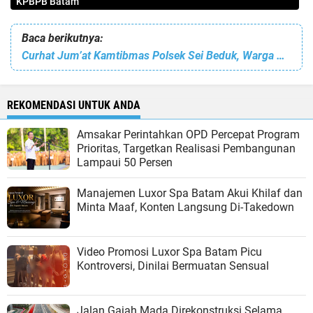
KPBPB Batam
Baca berikutnya:
Curhat Jum’at Kamtibmas Polsek Sei Beduk, Warga Piayu Laut Keluhkan Aksi Standing Motor di Wilayahnya
REKOMENDASI UNTUK ANDA
Amsakar Perintahkan OPD Percepat Program
Prioritas, Targetkan Realisasi Pembangunan
Lampaui 50 Persen
Manajemen Luxor Spa Batam Akui Khilaf dan
Minta Maaf, Konten Langsung Di-Takedown
Video Promosi Luxor Spa Batam Picu
Kontroversi, Dinilai Bermuatan Sensual
Jalan Gajah Mada Direkonstruksi Selama