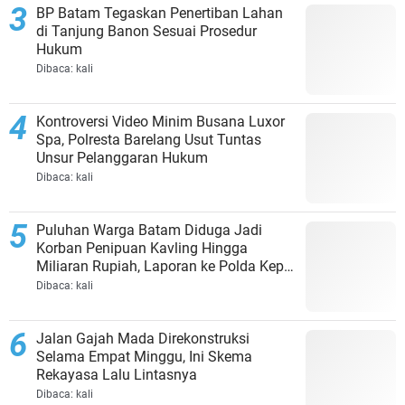
BP Batam Tegaskan Penertiban Lahan
di Tanjung Banon Sesuai Prosedur
Hukum
Dibaca:
kali
Kontroversi Video Minim Busana Luxor
Spa, Polresta Barelang Usut Tuntas
Unsur Pelanggaran Hukum
Dibaca:
kali
Puluhan Warga Batam Diduga Jadi
Korban Penipuan Kavling Hingga
Miliaran Rupiah, Laporan ke Polda Kepri
Jalan di Tempat?
Dibaca:
kali
Jalan Gajah Mada Direkonstruksi
Selama Empat Minggu, Ini Skema
Rekayasa Lalu Lintasnya
Dibaca:
kali