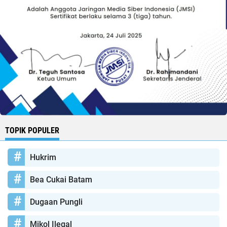
TOPIK POPULER
Hukrim
Bea Cukai Batam
Dugaan Pungli
Mikol Ilegal