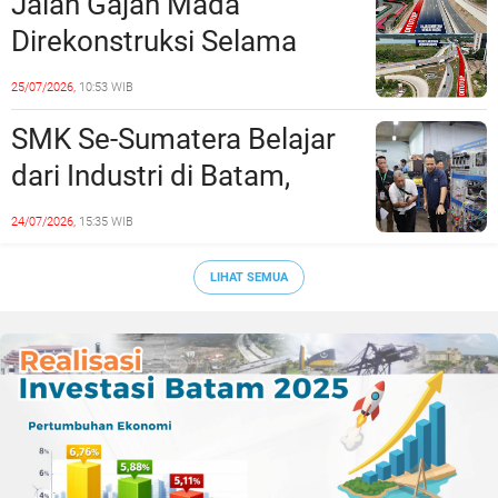
Jalan Gajah Mada
Direkonstruksi Selama
Empat Minggu, Ini Skema
25/07/2026,
10:53 WIB
Rekayasa Lalu Lintasnya
SMK Se-Sumatera Belajar
dari Industri di Batam,
Siapkan Lulusan Siap Kerja
24/07/2026,
15:35 WIB
Era Digital
LIHAT SEMUA