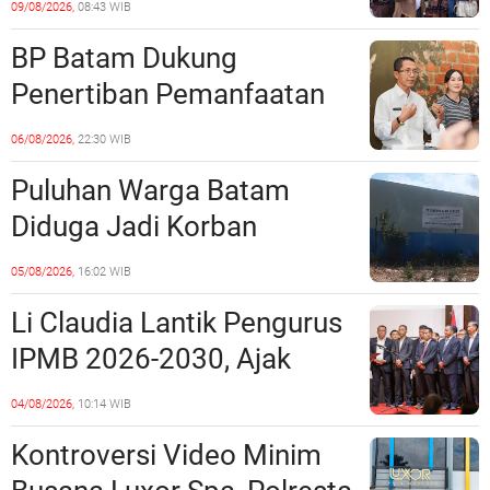
09/08/2026,
08:43 WIB
Bros Botania
BP Batam Dukung
Penertiban Pemanfaatan
Ruang Laut Sesuai
06/08/2026,
22:30 WIB
Ketentuan Peraturan
Puluhan Warga Batam
Perundang-undangan
Diduga Jadi Korban
Penipuan Kavling Hingga
05/08/2026,
16:02 WIB
Miliaran Rupiah, Laporan ke
Li Claudia Lantik Pengurus
Polda Kepri Jalan di
IPMB 2026-2030, Ajak
Tempat?
Perkuat Kerukunan dan
04/08/2026,
10:14 WIB
Sinergi dengan Pemko
Kontroversi Video Minim
Batam