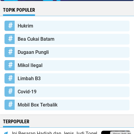
TOPIK POPULER
Hukrim
Bea Cukai Batam
Dugaan Pungli
Mikol Ilegal
Limbah B3
Covid-19
Mobil Box Terbalik
TERPOPULER
Ini Besaran Hadiah dan Jenis Judi Togel