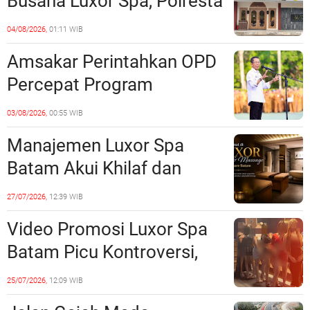
Busana Luxor Spa, Polresta
Barelang Usut Tuntas
04/08/2026,
01:11 WIB
Unsur Pelanggaran Hukum
Amsakar Perintahkan OPD
Percepat Program
Prioritas, Targetkan
03/08/2026,
00:55 WIB
Realisasi Pembangunan
Manajemen Luxor Spa
Lampaui 50 Persen
Batam Akui Khilaf dan
Minta Maaf, Konten
27/07/2026,
12:39 WIB
Langsung Di-Takedown
Video Promosi Luxor Spa
Batam Picu Kontroversi,
Dinilai Bermuatan Sensual
25/07/2026,
12:09 WIB