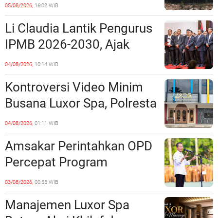
Penipuan Kavling Hingga
05/08/2026,
16:02 WIB
Miliaran Rupiah, Laporan ke
Li Claudia Lantik Pengurus
Polda Kepri Jalan di
IPMB 2026-2030, Ajak
Tempat?
Perkuat Kerukunan dan
04/08/2026,
10:14 WIB
Sinergi dengan Pemko
Kontroversi Video Minim
Batam
Busana Luxor Spa, Polresta
Barelang Usut Tuntas
04/08/2026,
01:11 WIB
Unsur Pelanggaran Hukum
Amsakar Perintahkan OPD
Percepat Program
Prioritas, Targetkan
03/08/2026,
00:55 WIB
Realisasi Pembangunan
Manajemen Luxor Spa
Lampaui 50 Persen