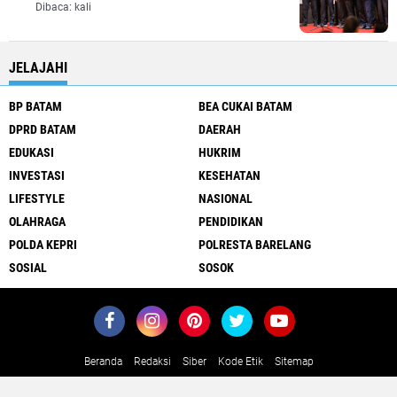
Dibaca:
kali
JELAJAHI
BP BATAM
BEA CUKAI BATAM
DPRD BATAM
DAERAH
EDUKASI
HUKRIM
INVESTASI
KESEHATAN
LIFESTYLE
NASIONAL
OLAHRAGA
PENDIDIKAN
POLDA KEPRI
POLRESTA BARELANG
SOSIAL
SOSOK
Beranda
Redaksi
Siber
Kode Etik
Sitemap