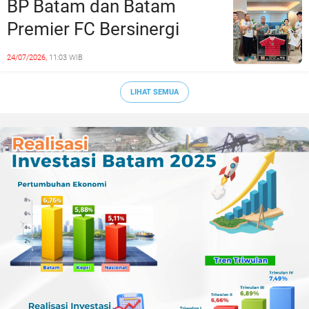
BP Batam dan Batam
Premier FC Bersinergi
Cetak Generasi Emas
24/07/2026,
11:03 WIB
Sepak Bola Kepri
LIHAT SEMUA