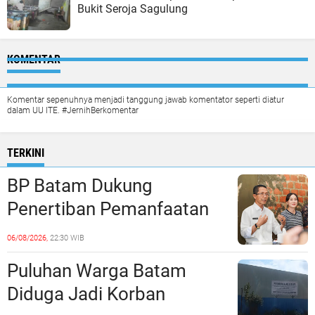
Bukit Seroja Sagulung
KOMENTAR
Komentar sepenuhnya menjadi tanggung jawab komentator seperti diatur
dalam UU ITE. #JernihBerkomentar
TERKINI
BP Batam Dukung
Penertiban Pemanfaatan
Ruang Laut Sesuai
06/08/2026,
22:30 WIB
Ketentuan Peraturan
Puluhan Warga Batam
Perundang-undangan
Diduga Jadi Korban