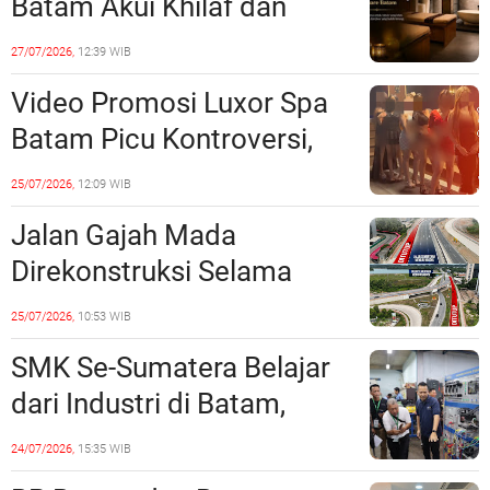
Batam Akui Khilaf dan
Minta Maaf, Konten
27/07/2026,
12:39 WIB
Langsung Di-Takedown
Video Promosi Luxor Spa
Batam Picu Kontroversi,
Dinilai Bermuatan Sensual
25/07/2026,
12:09 WIB
Jalan Gajah Mada
Direkonstruksi Selama
Empat Minggu, Ini Skema
25/07/2026,
10:53 WIB
Rekayasa Lalu Lintasnya
SMK Se-Sumatera Belajar
dari Industri di Batam,
Siapkan Lulusan Siap Kerja
24/07/2026,
15:35 WIB
Era Digital