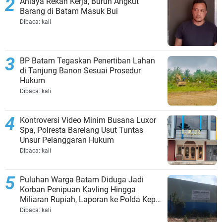
Aniaya Rekan Kerja, Buruh Angkut
Barang di Batam Masuk Bui
Dibaca:
kali
BP Batam Tegaskan Penertiban Lahan
di Tanjung Banon Sesuai Prosedur
Hukum
Dibaca:
kali
Kontroversi Video Minim Busana Luxor
Spa, Polresta Barelang Usut Tuntas
Unsur Pelanggaran Hukum
Dibaca:
kali
Puluhan Warga Batam Diduga Jadi
Korban Penipuan Kavling Hingga
Miliaran Rupiah, Laporan ke Polda Kepri
Jalan di Tempat?
Dibaca:
kali