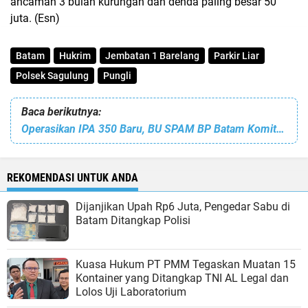
ancaman 3 bulan kurungan dan denda paling besar 50
juta. (Esn)
Batam
Hukrim
Jembatan 1 Barelang
Parkir Liar
Polsek Sagulung
Pungli
Baca berikutnya:
Operasikan IPA 350 Baru, BU SPAM BP Batam Komitmen Tuntaskan Persoalan Air
REKOMENDASI UNTUK ANDA
Dijanjikan Upah Rp6 Juta, Pengedar Sabu di
Batam Ditangkap Polisi
Kuasa Hukum PT PMM Tegaskan Muatan 15
Kontainer yang Ditangkap TNI AL Legal dan
Lolos Uji Laboratorium