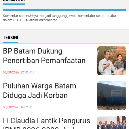
Komentar sepenuhnya menjadi tanggung jawab komentator seperti diatur
dalam UU ITE. #JernihBerkomentar
TERKINI
BP Batam Dukung
Penertiban Pemanfaatan
Ruang Laut Sesuai
06/08/2026,
22:30 WIB
Ketentuan Peraturan
Puluhan Warga Batam
Perundang-undangan
Diduga Jadi Korban
Penipuan Kavling Hingga
05/08/2026,
16:02 WIB
Miliaran Rupiah, Laporan ke
Li Claudia Lantik Pengurus
Polda Kepri Jalan di