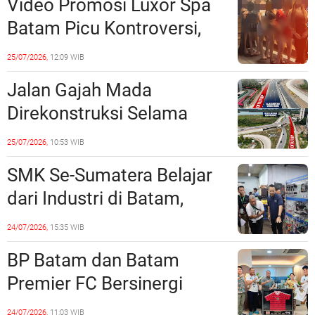
Video Promosi Luxor Spa
Batam Picu Kontroversi,
Dinilai Bermuatan Sensual
25/07/2026,
12:09 WIB
Jalan Gajah Mada
Direkonstruksi Selama
Empat Minggu, Ini Skema
25/07/2026,
10:53 WIB
Rekayasa Lalu Lintasnya
SMK Se-Sumatera Belajar
dari Industri di Batam,
Siapkan Lulusan Siap Kerja
24/07/2026,
15:35 WIB
Era Digital
BP Batam dan Batam
Premier FC Bersinergi
Cetak Generasi Emas
24/07/2026,
11:03 WIB