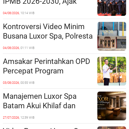
IPMB 2026-2030, Ajak
Tempat?
Perkuat Kerukunan dan
04/08/2026,
10:14 WIB
Sinergi dengan Pemko
Kontroversi Video Minim
Batam
Busana Luxor Spa, Polresta
Barelang Usut Tuntas
04/08/2026,
01:11 WIB
Unsur Pelanggaran Hukum
Amsakar Perintahkan OPD
Percepat Program
Prioritas, Targetkan
03/08/2026,
00:55 WIB
Realisasi Pembangunan
Manajemen Luxor Spa
Lampaui 50 Persen
Batam Akui Khilaf dan
Minta Maaf, Konten
27/07/2026,
12:39 WIB
Langsung Di-Takedown