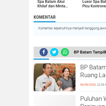
Spa Batam Akui
Luxor Spa Ba
Khilaf dan Minta
Picu Kontrove
Maaf, Konten
Dinilai Bermu
Langsung Di-
Sensual
KOMENTAR
Takedown
Komentar sepenuhnya menjadi tanggung jawab
BP Batam Tampilk
TERKINI
BP Batam
Ruang Lau
Perundan
06/08/2026,
22:30 
Puluhan 