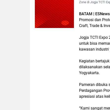
Zone di Jogja TCTI Ex
BATAM | ESNews
Promosi dan Proto
Craft, Trade & In
Jogja TCTI Expo 
untuk bisa memam
kawasan industri 
Kegiatan bertaju
dilaksanakan sela
Yogyakarta.
Pameran dibuka s
Perdagangan Prov
apresiasi atas k
“Kami sangat men