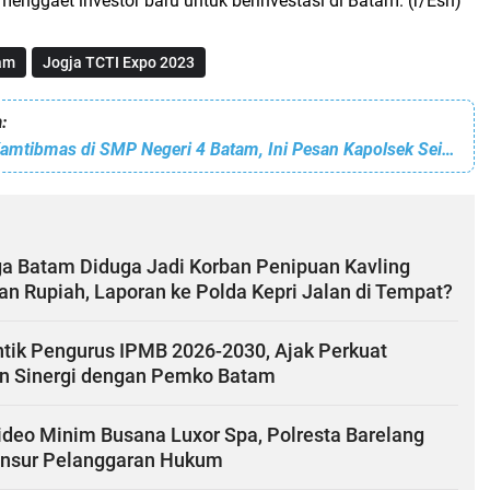
enggaet investor baru untuk berinvestasi di Batam. (r/Esn)
am
Jogja TCTI Expo 2023
:
Curhat Jumat Kamtibmas di SMP Negeri 4 Batam, Ini Pesan Kapolsek Sei Beduk
a Batam Diduga Jadi Korban Penipuan Kavling
an Rupiah, Laporan ke Polda Kepri Jalan di Tempat?
ntik Pengurus IPMB 2026-2030, Ajak Perkuat
n Sinergi dengan Pemko Batam
ideo Minim Busana Luxor Spa, Polresta Barelang
Unsur Pelanggaran Hukum