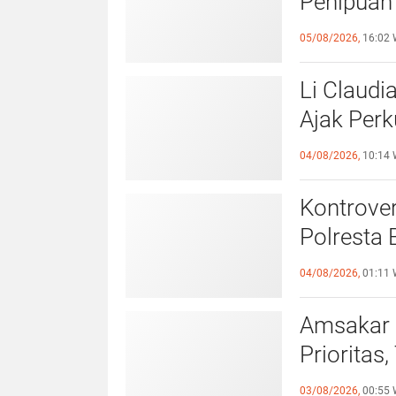
Penipuan 
Laporan k
05/08/2026,
16:02 
Li Claudi
Ajak Perk
Pemko B
04/08/2026,
10:14 
Kontrover
Polresta 
Pelangga
04/08/2026,
01:11 
Amsakar 
Prioritas
Lampaui 
03/08/2026,
00:55 