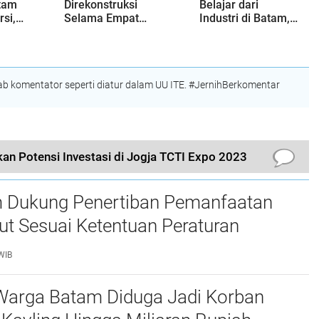
tam
Direkonstruksi
Belajar dari
rsi,
Selama Empat
Industri di Batam,
atan
Minggu, Ini Skema
Siapkan Lulusan
Rekayasa Lalu
Siap Kerja Era
Lintasnya
Digital
 komentator seperti diatur dalam UU ITE. #JernihBerkomentar
an Potensi Investasi di Jogja TCTI Expo 2023
 Dukung Penertiban Pemanfaatan
t Sesuai Ketentuan Peraturan
g-undangan
WIB
Warga Batam Diduga Jadi Korban