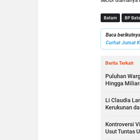
sector utamanya m
Batam
BP Bat
Baca berikutnya
Berita Terkait
Puluhan Warg
Hingga Miliar
Li Claudia La
Kerukunan da
Kontroversi V
Usut Tuntas 