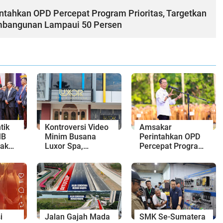
ntahkan OPD Percepat Program Prioritas, Targetkan
mbangunan Lampaui 50 Persen
tik
Kontroversi Video
Amsakar
MB
Minim Busana
Perintahkan OPD
jak
Luxor Spa,
Percepat Program
kunan
Polresta Barelang
Prioritas,
Usut Tuntas Unsur
Targetkan
o
Pelanggaran
Realisasi
Hukum
Pembangunan
Lampaui 50
Persen
i
Jalan Gajah Mada
SMK Se-Sumatera