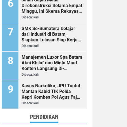
Direkonstruksi Selama Empat
Minggu, Ini Skema Rekayasa
Lalu Lintasnya
Dibaca:
kali
SMK Se-Sumatera Belajar
dari Industri di Batam,
Siapkan Lulusan Siap Kerja
Era Digital
Dibaca:
kali
Manajemen Luxor Spa Batam
Akui Khilaf dan Minta Maaf,
Konten Langsung Di-
Takedown
Dibaca:
kali
Kasus Narkotika, JPU Tuntut
Mantan Kabid TIK Polda
Kepri Kombes Pol Agus Fajar
Sutrisno 2 Tahun 6 Bulan
Dibaca:
kali
Penjara
PENDIDIKAN