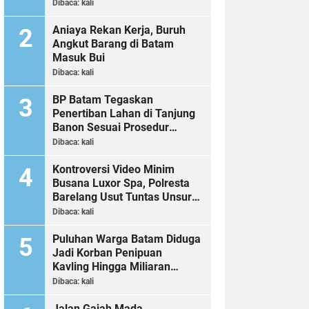
Dibaca:
kali
Aniaya Rekan Kerja, Buruh
Angkut Barang di Batam
Masuk Bui
Dibaca:
kali
BP Batam Tegaskan
Penertiban Lahan di Tanjung
Banon Sesuai Prosedur
Hukum
Dibaca:
kali
Kontroversi Video Minim
Busana Luxor Spa, Polresta
Barelang Usut Tuntas Unsur
Pelanggaran Hukum
Dibaca:
kali
Puluhan Warga Batam Diduga
Jadi Korban Penipuan
Kavling Hingga Miliaran
Rupiah, Laporan ke Polda
Dibaca:
kali
Kepri Jalan di Tempat?
Jalan Gajah Mada