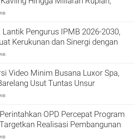
Kavling Hingga Miliaran Rupiah,
e Polda Kepri Jalan di Tempat?
WIB
a Lantik Pengurus IPMB 2026-2030,
uat Kerukunan dan Sinergi dengan
atam
WIB
si Video Minim Busana Luxor Spa,
Barelang Usut Tuntas Unsur
ran Hukum
WIB
Perintahkan OPD Percepat Program
, Targetkan Realisasi Pembangunan
50 Persen
WIB