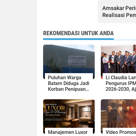
Amsakar Peri
Realisasi Pe
REKOMENDASI UNTUK ANDA
Puluhan Warga
Li Claudia Lan
Batam Diduga Jadi
Pengurus IP
Korban Penipuan
2026-2030, A
Kavling Hingga
Perkuat Keru
Miliaran Rupiah,
dan Sinergi
Laporan ke Polda
dengan Pemk
Kepri Jalan di
Batam
Tempat?
Manajemen Luxor
Video Promos