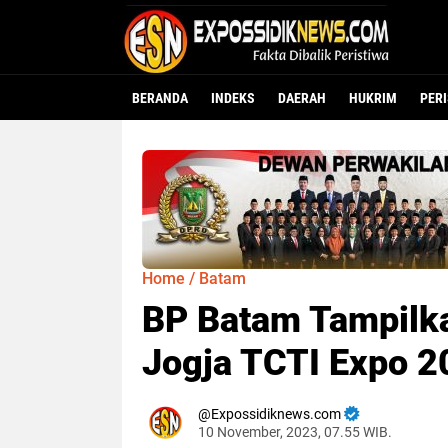
BERANDA
INDEKS
DAERAH
HUKRIM
PER
Home
/
Batam
BP Batam Tampilkan
Jogja TCTI Expo 2
Expossidiknews.com
10 November, 2023, 07.55 WIB.
Dibaca:
k