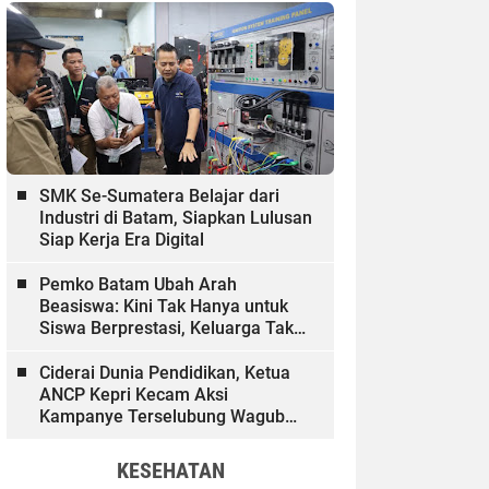
SMK Se-Sumatera Belajar dari
Industri di Batam, Siapkan Lulusan
Siap Kerja Era Digital
Pemko Batam Ubah Arah
Beasiswa: Kini Tak Hanya untuk
Siswa Berprestasi, Keluarga Tak
Mampu dan Hinterland Ikut
Dibiayai
Ciderai Dunia Pendidikan, Ketua
ANCP Kepri Kecam Aksi
Kampanye Terselubung Wagub
Kepri
KESEHATAN