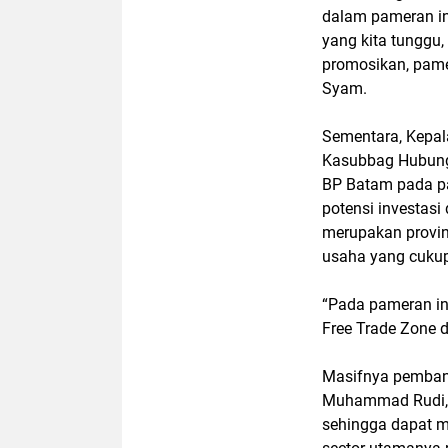
dalam pameran ini
yang kita tunggu,
promosikan, pamer
Syam.
Sementara, Kepala
Kasubbag Hubunga
BP Batam pada p
potensi investas
merupakan provi
usaha yang cukup
“Pada pameran i
Free Trade Zone d
Masifnya pemban
Muhammad Rudi, m
sehingga dapat m