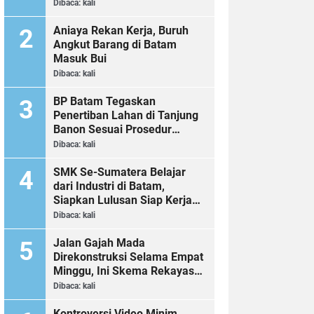
Dibaca:
kali
Aniaya Rekan Kerja, Buruh
Angkut Barang di Batam
Masuk Bui
Dibaca:
kali
BP Batam Tegaskan
Penertiban Lahan di Tanjung
Banon Sesuai Prosedur
Hukum
Dibaca:
kali
SMK Se-Sumatera Belajar
dari Industri di Batam,
Siapkan Lulusan Siap Kerja
Era Digital
Dibaca:
kali
Jalan Gajah Mada
Direkonstruksi Selama Empat
Minggu, Ini Skema Rekayasa
Lalu Lintasnya
Dibaca:
kali
Kontroversi Video Minim