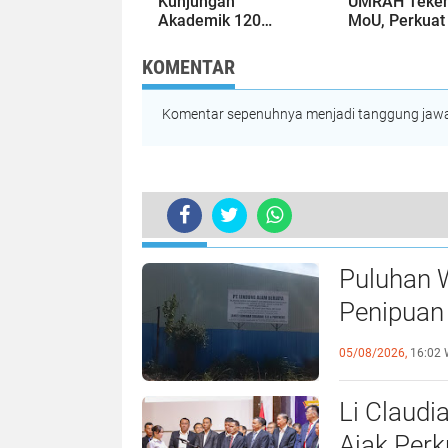
Kunjungan
UMRAH Teke
Akademik 120
MoU, Perkuat 
Mahasiswa Uniba,
dan Inovasi u
Bahas
Pengembang
KOMENTAR
Pembangunan dan
Wilayah
Ekonomi Batam
Komentar sepenuhnya menjadi tanggung jawab
TERKINI
Triwulan III 2023, Industri Mesin d
Puluhan 
Penipuan 
Laporan k
05/08/2026,
16:02 
Li Claudi
Ajak Perk