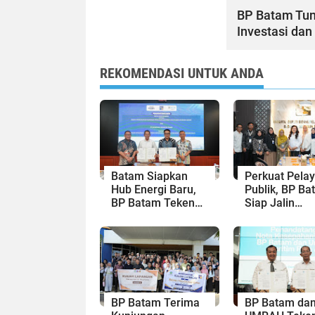
BP Batam Tun
Investasi dan 
REKOMENDASI UNTUK ANDA
Batam Siapkan
Perkuat Pela
Hub Energi Baru,
Publik, BP Ba
BP Batam Teken
Siap Jalin
Kesepakatan
Kolaborasi d
Strategis dengan
Kantor Bahas
Panbil Group dan
Kepri
PLN Batam
BP Batam Terima
BP Batam da