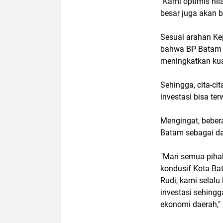
"Kami optimis nil
besar juga akan b
Sesuai arahan K
bahwa BP Batam 
meningkatkan kual
Sehingga, cita-ci
investasi bisa ter
Mengingat, beber
Batam sebagai da
"Mari semua piha
kondusif Kota Ba
Rudi, kami selal
investasi sehin
ekonomi daerah,"