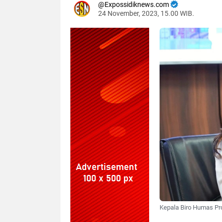
Expossidiknews.com
24 November, 2023, 15.00 WIB.
Dibaca:
k
Kepala Biro Humas Pro