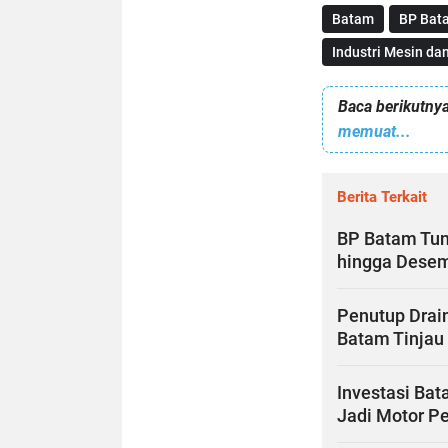
Batam
BP Bat
Industri Mesin da
Baca berikutnya
memuat...
Berita Terkait
BP Batam Tu
hingga Dese
Penutup Drain
Batam Tinjau 
Investasi Bat
Jadi Motor P