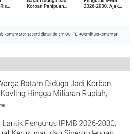
n
Batam Diduga Jadi
Pengurus IPMB
Riset
Korban Penipuan
2026-2030, Ajak
ntuk
Kavling Hingga
Perkuat Kerukunan
an
Miliaran Rupiah,
dan Sinergi
Laporan ke Polda
dengan Pemko
Kepri Jalan di
Batam
 komentator seperti diatur dalam UU ITE. #JernihBerkomentar
Tempat?
an Elektronik Masih Dominasi Realisasi PMA di Batam
Warga Batam Diduga Jadi Korban
Kavling Hingga Miliaran Rupiah,
e Polda Kepri Jalan di Tempat?
WIB
a Lantik Pengurus IPMB 2026-2030,
uat Kerukunan dan Sinergi dengan