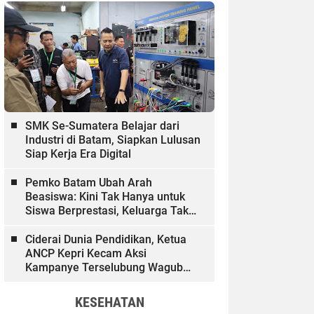
SMK Se-Sumatera Belajar dari
Industri di Batam, Siapkan Lulusan
Siap Kerja Era Digital
Pemko Batam Ubah Arah
Beasiswa: Kini Tak Hanya untuk
Siswa Berprestasi, Keluarga Tak
Mampu dan Hinterland Ikut
Dibiayai
Ciderai Dunia Pendidikan, Ketua
ANCP Kepri Kecam Aksi
Kampanye Terselubung Wagub
Kepri
KESEHATAN