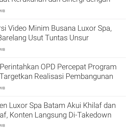
atam
WIB
si Video Minim Busana Luxor Spa,
Barelang Usut Tuntas Unsur
ran Hukum
WIB
Perintahkan OPD Percepat Program
, Targetkan Realisasi Pembangunan
50 Persen
WIB
n Luxor Spa Batam Akui Khilaf dan
af, Konten Langsung Di-Takedown
WIB