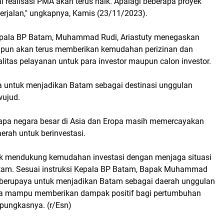
ai realisasi PMA akan terus naik. Apalagi beberapa proyek
erjalan," ungkapnya, Kamis (23/11/2023).
epala BP Batam, Muhammad Rudi, Ariastuty menegaskan
pun akan terus memberikan kemudahan perizinan dan
itas pelayanan untuk para investor maupun calon investor.
ta untuk menjadikan Batam sebagai destinasi unggulan
wujud.
apa negara besar di Asia dan Eropa masih memercayakan
erah untuk berinvestasi.
k mendukung kemudahan investasi dengan menjaga situasi
tam. Sesuai instruksi Kepala BP Batam, Bapak Muhammad
u berupaya untuk menjadikan Batam sebagai daerah unggulan
gga mampu memberikan dampak positif bagi pertumbuhan
 pungkasnya. (r/Esn)