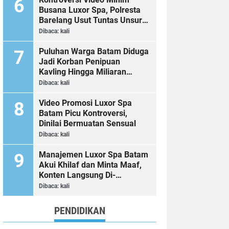
Busana Luxor Spa, Polresta
Barelang Usut Tuntas Unsur
Pelanggaran Hukum
Dibaca:
kali
Puluhan Warga Batam Diduga
Jadi Korban Penipuan
Kavling Hingga Miliaran
Rupiah, Laporan ke Polda
Dibaca:
kali
Kepri Jalan di Tempat?
Video Promosi Luxor Spa
Batam Picu Kontroversi,
Dinilai Bermuatan Sensual
Dibaca:
kali
Manajemen Luxor Spa Batam
Akui Khilaf dan Minta Maaf,
Konten Langsung Di-
Takedown
Dibaca:
kali
PENDIDIKAN