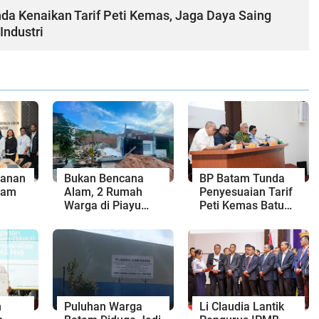
da Kenaikan Tarif Peti Kemas, Jaga Daya Saing
Industri
yanan
Bukan Bencana
BP Batam Tunda
tam
Alam, 2 Rumah
Penyesuaian Tarif
Warga di Piayu
Peti Kemas Batu
engan
Roboh Gegara
Ampar hingga 31
a
Proyek Cut and Fill
Agustus 2026
n
Puluhan Warga
Li Claudia Lantik