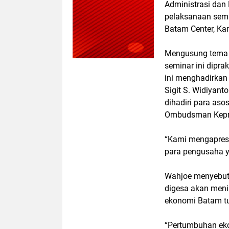
Administrasi dan
pelaksanaan semi
Batam Center, Ka
Mengusung tema 
seminar ini dipr
ini menghadirkan 
Sigit S. Widiyant
dihadiri para aso
Ombudsman Kepri
“Kami mengapres
para pengusaha y
Wahjoe menyebut
digesa akan meni
ekonomi Batam t
“Pertumbuhan eko