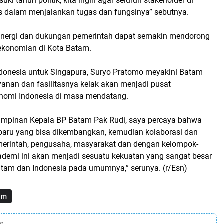
i tahun politik, kita ingin agar seluruh stakeholder di
s dalam menjalankan tugas dan fungsinya” sebutnya.
sinergi dan dukungan pemerintah dapat semakin mendorong
ekonomian di Kota Batam.
donesia untuk Singapura, Suryo Pratomo meyakini Batam
yanan dan fasilitasnya kelak akan menjadi pusat
nomi Indonesia di masa mendatang.
impinan Kepala BP Batam Pak Rudi, saya percaya bahwa
 baru yang bisa dikembangkan, kemudian kolaborasi dan
emerintah, pengusaha, masyarakat dan dengan kelompok-
ademi ini akan menjadi sesuatu kekuatan yang sangat besar
tam dan Indonesia pada umumnya,” serunya. (r/Esn)
am
: