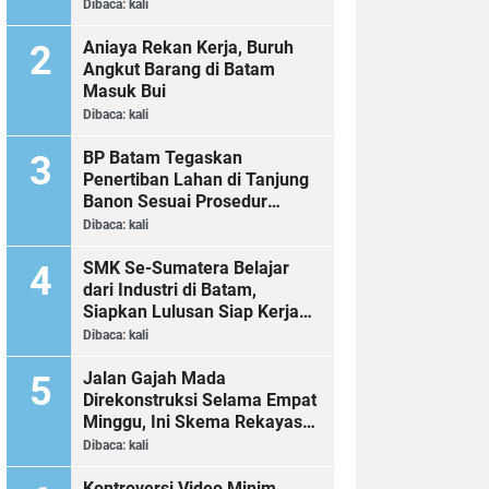
Dibaca:
kali
Aniaya Rekan Kerja, Buruh
Angkut Barang di Batam
Masuk Bui
Dibaca:
kali
BP Batam Tegaskan
Penertiban Lahan di Tanjung
Banon Sesuai Prosedur
Hukum
Dibaca:
kali
SMK Se-Sumatera Belajar
dari Industri di Batam,
Siapkan Lulusan Siap Kerja
Era Digital
Dibaca:
kali
Jalan Gajah Mada
Direkonstruksi Selama Empat
Minggu, Ini Skema Rekayasa
Lalu Lintasnya
Dibaca:
kali
Kontroversi Video Minim