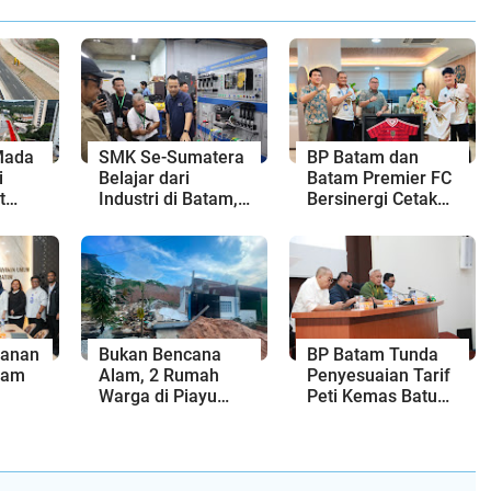
Mada
SMK Se-Sumatera
BP Batam dan
i
Belajar dari
Batam Premier FC
t
Industri di Batam,
Bersinergi Cetak
Skema
Siapkan Lulusan
Generasi Emas
u
Siap Kerja Era
Sepak Bola Kepri
Digital
yanan
Bukan Bencana
BP Batam Tunda
tam
Alam, 2 Rumah
Penyesuaian Tarif
Warga di Piayu
Peti Kemas Batu
engan
Roboh Gegara
Ampar hingga 31
a
Proyek Cut and Fill
Agustus 2026