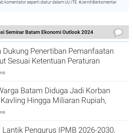
 komentator seperti diatur dalam UU ITE. #JernihBerkomentar
si Seminar Batam Ekonomi Outlook 2024
 Dukung Penertiban Pemanfaatan
t Sesuai Ketentuan Peraturan
g-undangan
WIB
Warga Batam Diduga Jadi Korban
Kavling Hingga Miliaran Rupiah,
e Polda Kepri Jalan di Tempat?
WIB
a Lantik Pengurus IPMB 2026-2030,