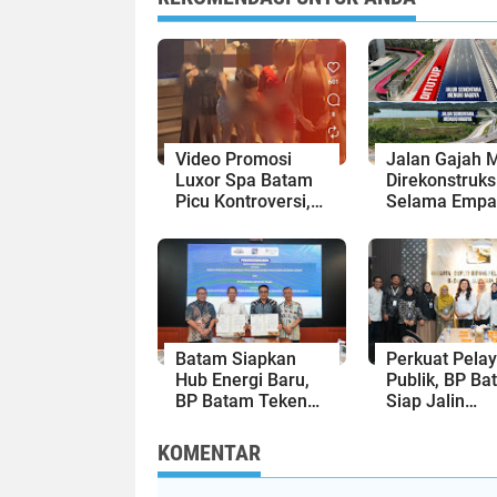
Video Promosi
Jalan Gajah 
Luxor Spa Batam
Direkonstruks
Picu Kontroversi,
Selama Empa
Dinilai Bermuatan
Minggu, Ini 
Sensual
Rekayasa Lal
Lintasnya
Batam Siapkan
Perkuat Pela
Hub Energi Baru,
Publik, BP Ba
BP Batam Teken
Siap Jalin
Kesepakatan
Kolaborasi d
Strategis dengan
Kantor Bahas
KOMENTAR
Panbil Group dan
Kepri
PLN Batam