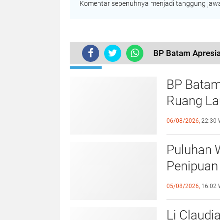
Komentar sepenuhnya menjadi tanggung jawab
BP Batam Apresia
TERKINI
BP Batam
Ruang Lau
Perundan
06/08/2026,
22:30 
Puluhan 
Penipuan 
Laporan k
05/08/2026,
16:02 
Li Claudi