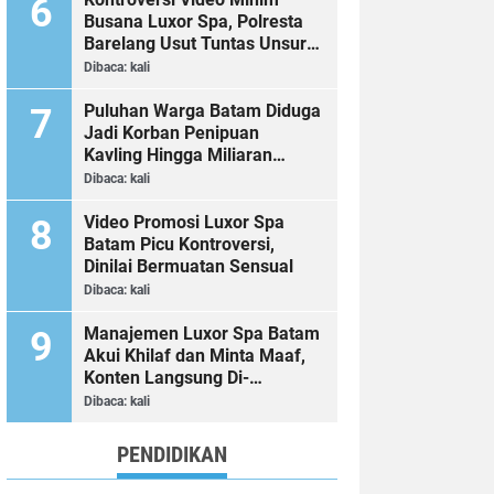
Busana Luxor Spa, Polresta
Barelang Usut Tuntas Unsur
Pelanggaran Hukum
Dibaca:
kali
Puluhan Warga Batam Diduga
Jadi Korban Penipuan
Kavling Hingga Miliaran
Rupiah, Laporan ke Polda
Dibaca:
kali
Kepri Jalan di Tempat?
Video Promosi Luxor Spa
Batam Picu Kontroversi,
Dinilai Bermuatan Sensual
Dibaca:
kali
Manajemen Luxor Spa Batam
Akui Khilaf dan Minta Maaf,
Konten Langsung Di-
Takedown
Dibaca:
kali
PENDIDIKAN