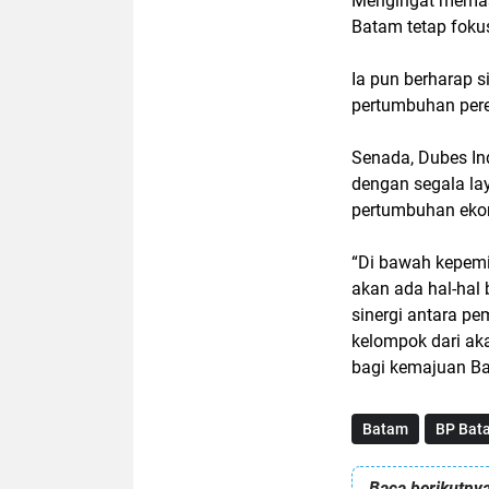
Mengingat memasuk
Batam tetap foku
Ia pun berharap 
pertumbuhan per
Senada, Dubes In
dengan segala la
pertumbuhan eko
“Di bawah kepem
akan ada hal-hal
sinergi antara p
kelompok dari ak
bagi kemajuan Ba
Batam
BP Bat
Baca berikutnya