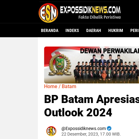
BERANDA
INDEKS
DAERAH
HUKRIM
PER
Home
/
Batam
BP Batam Apresia
Outlook 2024
Expossidiknews.com
22 Desember, 2023, 17.00 WIB.
Dibaca:
ka