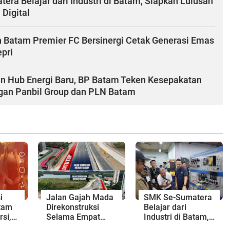
ra Belajar dari Industri di Batam, Siapkan Lulusan
 Digital
 Batam Premier FC Bersinergi Cetak Generasi Emas
pri
n Hub Energi Baru, BP Batam Teken Kesepakatan
ngan Panbil Group dan PLN Batam
i
Jalan Gajah Mada
SMK Se-Sumatera
tam
Direkonstruksi
Belajar dari
rsi,
Selama Empat
Industri di Batam,
atan
Minggu, Ini Skema
Siapkan Lulusan