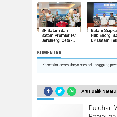
Langsung Di-
Sensual
Takedown
BP Batam dan
Batam Siapk
Batam Premier FC
Hub Energi Ba
Bersinergi Cetak
BP Batam Te
Generasi Emas
Kesepakatan
Sepak Bola Kepri
Strategis den
KOMENTAR
Panbil Group
PLN Batam
Komentar sepenuhnya menjadi tanggung jawab
Arus Balik Natar
TERKINI
Puluhan 
Penipuan 