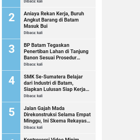
Dibaca:
kali
Aniaya Rekan Kerja, Buruh
Angkut Barang di Batam
Masuk Bui
Dibaca:
kali
BP Batam Tegaskan
Penertiban Lahan di Tanjung
Banon Sesuai Prosedur
Hukum
Dibaca:
kali
SMK Se-Sumatera Belajar
dari Industri di Batam,
Siapkan Lulusan Siap Kerja
Era Digital
Dibaca:
kali
Jalan Gajah Mada
Direkonstruksi Selama Empat
Minggu, Ini Skema Rekayasa
Lalu Lintasnya
Dibaca:
kali
Kontroversi Video Minim