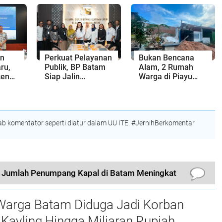
Rekayasa Lalu
Siap Kerja Era
Lintasnya
Digital
an
Perkuat Pelayanan
Bukan Bencana
ru,
Publik, BP Batam
Alam, 2 Rumah
ken
Siap Jalin
Warga di Piayu
Kolaborasi dengan
Roboh Gegara
gan
Kantor Bahasa
Proyek Cut and Fill
 dan
Kepri
 komentator seperti diatur dalam UU ITE. #JernihBerkomentar
u, Jumlah Penumpang Kapal di Batam Meningkat
Warga Batam Diduga Jadi Korban
Kavling Hingga Miliaran Rupiah,