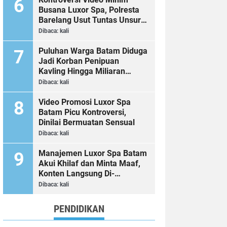
Busana Luxor Spa, Polresta
Barelang Usut Tuntas Unsur
Pelanggaran Hukum
Dibaca:
kali
Puluhan Warga Batam Diduga
Jadi Korban Penipuan
Kavling Hingga Miliaran
Rupiah, Laporan ke Polda
Dibaca:
kali
Kepri Jalan di Tempat?
Video Promosi Luxor Spa
Batam Picu Kontroversi,
Dinilai Bermuatan Sensual
Dibaca:
kali
Manajemen Luxor Spa Batam
Akui Khilaf dan Minta Maaf,
Konten Langsung Di-
Takedown
Dibaca:
kali
PENDIDIKAN