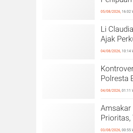
Laporan k
05/08/2026,
16:02 
Li Claudi
Ajak Perk
Pemko B
04/08/2026,
10:14 
Kontrover
Polresta 
Pelangga
04/08/2026,
01:11 
Amsakar 
Prioritas
Lampaui 
03/08/2026,
00:55 