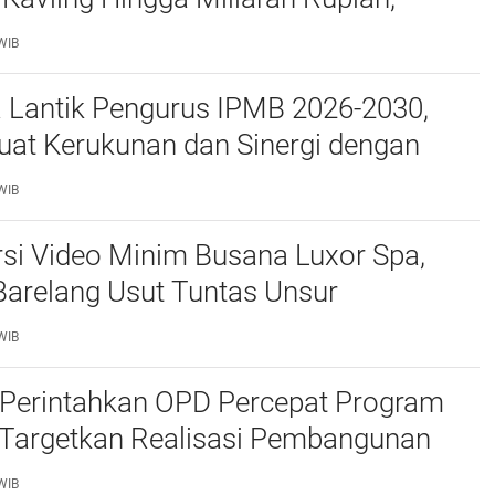
e Polda Kepri Jalan di Tempat?
WIB
a Lantik Pengurus IPMB 2026-2030,
uat Kerukunan dan Sinergi dengan
atam
WIB
si Video Minim Busana Luxor Spa,
Barelang Usut Tuntas Unsur
ran Hukum
WIB
Perintahkan OPD Percepat Program
, Targetkan Realisasi Pembangunan
50 Persen
WIB