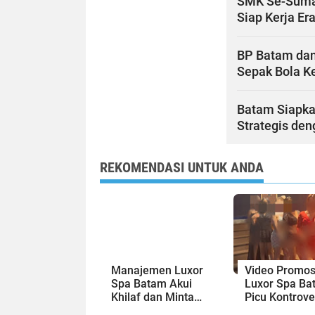
SMK Se-Sumate
Siap Kerja Era
BP Batam dan
Sepak Bola Ke
Batam Siapka
Strategis de
REKOMENDASI UNTUK ANDA
Manajemen Luxor
Video Promos
Spa Batam Akui
Luxor Spa Ba
Khilaf dan Minta
Picu Kontrove
Maaf, Konten
Dinilai Bermu