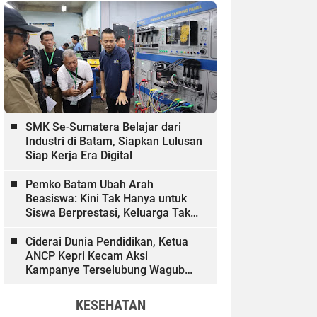
SMK Se-Sumatera Belajar dari
Industri di Batam, Siapkan Lulusan
Siap Kerja Era Digital
Pemko Batam Ubah Arah
Beasiswa: Kini Tak Hanya untuk
Siswa Berprestasi, Keluarga Tak
Mampu dan Hinterland Ikut
Dibiayai
Ciderai Dunia Pendidikan, Ketua
ANCP Kepri Kecam Aksi
Kampanye Terselubung Wagub
Kepri
KESEHATAN