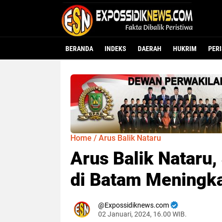
BERANDA
INDEKS
DAERAH
HUKRIM
PER
Home
/
Arus Balik Nataru
Arus Balik Nataru
di Batam Meningk
Expossidiknews.com
02 Januari, 2024, 16.00 WIB.
Dibaca:
kali