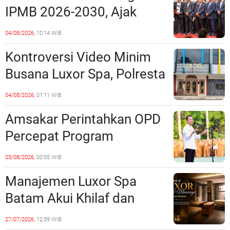
Polda Kepri Jalan di
IPMB 2026-2030, Ajak
Tempat?
Perkuat Kerukunan dan
04/08/2026,
10:14 WIB
Sinergi dengan Pemko
Kontroversi Video Minim
Batam
Busana Luxor Spa, Polresta
Barelang Usut Tuntas
04/08/2026,
01:11 WIB
Unsur Pelanggaran Hukum
Amsakar Perintahkan OPD
Percepat Program
Prioritas, Targetkan
03/08/2026,
00:55 WIB
Realisasi Pembangunan
Manajemen Luxor Spa
Lampaui 50 Persen
Batam Akui Khilaf dan
Minta Maaf, Konten
27/07/2026,
12:39 WIB