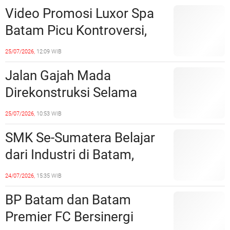
Langsung Di-Takedown
Video Promosi Luxor Spa
Batam Picu Kontroversi,
Dinilai Bermuatan Sensual
25/07/2026,
12:09 WIB
Jalan Gajah Mada
Direkonstruksi Selama
Empat Minggu, Ini Skema
25/07/2026,
10:53 WIB
Rekayasa Lalu Lintasnya
SMK Se-Sumatera Belajar
dari Industri di Batam,
Siapkan Lulusan Siap Kerja
24/07/2026,
15:35 WIB
Era Digital
BP Batam dan Batam
Premier FC Bersinergi