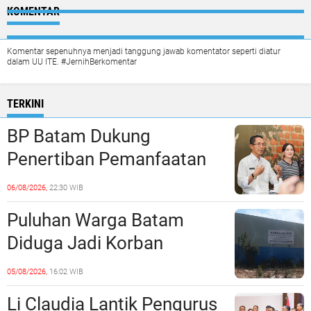
KOMENTAR
Komentar sepenuhnya menjadi tanggung jawab komentator seperti diatur
dalam UU ITE. #JernihBerkomentar
TERKINI
BP Batam Dukung
Penertiban Pemanfaatan
Ruang Laut Sesuai
06/08/2026,
22:30 WIB
Ketentuan Peraturan
Puluhan Warga Batam
Perundang-undangan
Diduga Jadi Korban
Penipuan Kavling Hingga
05/08/2026,
16:02 WIB
Miliaran Rupiah, Laporan ke
Li Claudia Lantik Pengurus