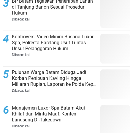
BP Batam Tegaskan Penertiban Lahan
di Tanjung Banon Sesuai Prosedur
Hukum
Dibaca:
kali
Kontroversi Video Minim Busana Luxor
Spa, Polresta Barelang Usut Tuntas
Unsur Pelanggaran Hukum
Dibaca:
kali
Puluhan Warga Batam Diduga Jadi
Korban Penipuan Kavling Hingga
Miliaran Rupiah, Laporan ke Polda Kepri
Jalan di Tempat?
Dibaca:
kali
Manajemen Luxor Spa Batam Akui
Khilaf dan Minta Maaf, Konten
Langsung Di-Takedown
Dibaca:
kali