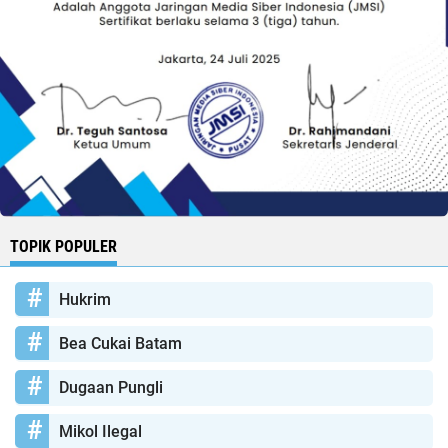
TOPIK POPULER
Hukrim
Bea Cukai Batam
Dugaan Pungli
Mikol Ilegal