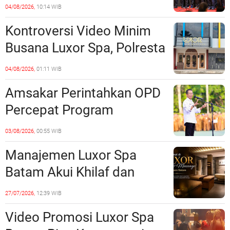
Perkuat Kerukunan dan
04/08/2026,
10:14 WIB
Sinergi dengan Pemko
Kontroversi Video Minim
Batam
Busana Luxor Spa, Polresta
Barelang Usut Tuntas
04/08/2026,
01:11 WIB
Unsur Pelanggaran Hukum
Amsakar Perintahkan OPD
Percepat Program
Prioritas, Targetkan
03/08/2026,
00:55 WIB
Realisasi Pembangunan
Manajemen Luxor Spa
Lampaui 50 Persen
Batam Akui Khilaf dan
Minta Maaf, Konten
27/07/2026,
12:39 WIB
Langsung Di-Takedown
Video Promosi Luxor Spa