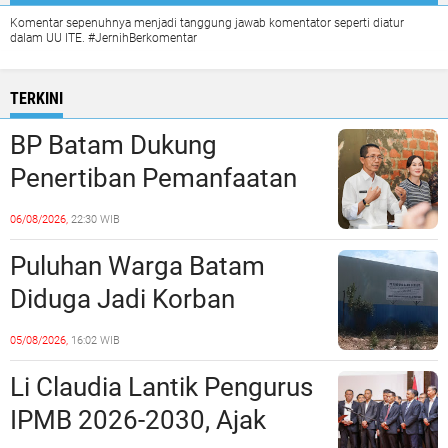
Komentar sepenuhnya menjadi tanggung jawab komentator seperti diatur
dalam UU ITE. #JernihBerkomentar
TERKINI
BP Batam Dukung
Penertiban Pemanfaatan
Ruang Laut Sesuai
06/08/2026,
22:30 WIB
Ketentuan Peraturan
Puluhan Warga Batam
Perundang-undangan
Diduga Jadi Korban
Penipuan Kavling Hingga
05/08/2026,
16:02 WIB
Miliaran Rupiah, Laporan ke
Li Claudia Lantik Pengurus
Polda Kepri Jalan di
IPMB 2026-2030, Ajak
Tempat?