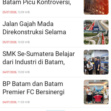
Batam Picu Kontroversi,
Dinilai Bermuatan Sensual
25/07/2026,
12:09 WIB
Jalan Gajah Mada
Direkonstruksi Selama
Empat Minggu, Ini Skema
25/07/2026,
10:53 WIB
Rekayasa Lalu Lintasnya
SMK Se-Sumatera Belajar
dari Industri di Batam,
Siapkan Lulusan Siap Kerja
24/07/2026,
15:35 WIB
Era Digital
BP Batam dan Batam
Premier FC Bersinergi
Cetak Generasi Emas
24/07/2026,
11:03 WIB
Sepak Bola Kepri