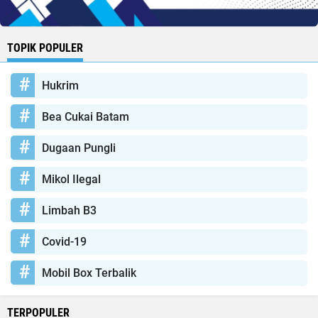
TOPIK POPULER
Hukrim
Bea Cukai Batam
Dugaan Pungli
Mikol Ilegal
Limbah B3
Covid-19
Mobil Box Terbalik
TERPOPULER