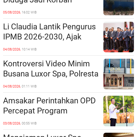
Penipuan Kavling Hingga
05/08/2026,
16:02 WIB
Miliaran Rupiah, Laporan ke
Li Claudia Lantik Pengurus
Polda Kepri Jalan di
IPMB 2026-2030, Ajak
Tempat?
Perkuat Kerukunan dan
04/08/2026,
10:14 WIB
Sinergi dengan Pemko
Kontroversi Video Minim
Batam
Busana Luxor Spa, Polresta
Barelang Usut Tuntas
04/08/2026,
01:11 WIB
Unsur Pelanggaran Hukum
Amsakar Perintahkan OPD
Percepat Program
Prioritas, Targetkan
03/08/2026,
00:55 WIB
Realisasi Pembangunan