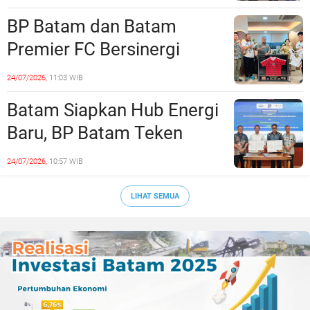
Era Digital
BP Batam dan Batam
Premier FC Bersinergi
Cetak Generasi Emas
24/07/2026,
11:03 WIB
Sepak Bola Kepri
Batam Siapkan Hub Energi
Baru, BP Batam Teken
Kesepakatan Strategis
24/07/2026,
10:57 WIB
dengan Panbil Group dan
PLN Batam
LIHAT SEMUA