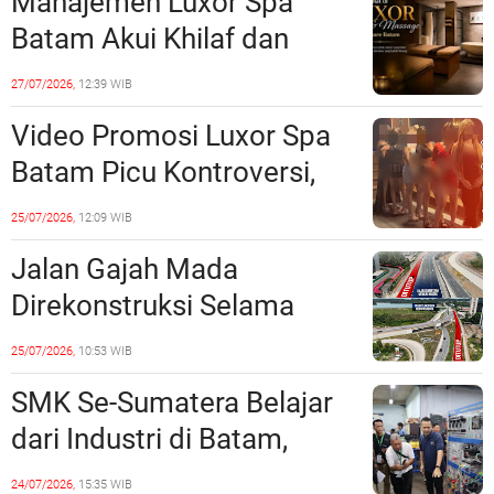
Manajemen Luxor Spa
Lampaui 50 Persen
Batam Akui Khilaf dan
Minta Maaf, Konten
27/07/2026,
12:39 WIB
Langsung Di-Takedown
Video Promosi Luxor Spa
Batam Picu Kontroversi,
Dinilai Bermuatan Sensual
25/07/2026,
12:09 WIB
Jalan Gajah Mada
Direkonstruksi Selama
Empat Minggu, Ini Skema
25/07/2026,
10:53 WIB
Rekayasa Lalu Lintasnya
SMK Se-Sumatera Belajar
dari Industri di Batam,
Siapkan Lulusan Siap Kerja
24/07/2026,
15:35 WIB