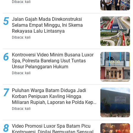
Dibaca:
kali
Jalan Gajah Mada Direkonstruksi
Selama Empat Minggu, Ini Skema
Rekayasa Lalu Lintasnya
Dibaca:
kali
Kontroversi Video Minim Busana Luxor
Spa, Polresta Barelang Usut Tuntas
Unsur Pelanggaran Hukum
Dibaca:
kali
Puluhan Warga Batam Diduga Jadi
Korban Penipuan Kavling Hingga
Miliaran Rupiah, Laporan ke Polda Kepri
Jalan di Tempat?
Dibaca:
kali
Video Promosi Luxor Spa Batam Picu
Kontroversi, Dinilai Bermuatan Sensual