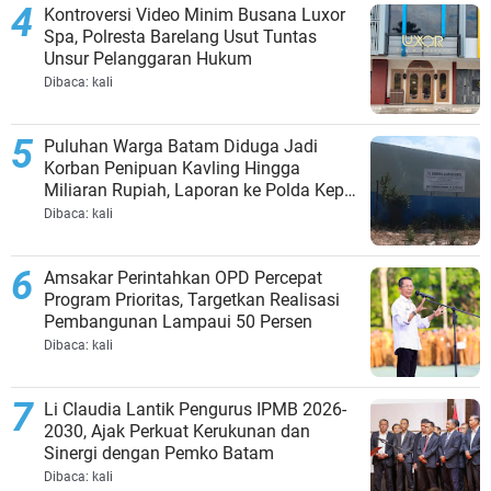
Kontroversi Video Minim Busana Luxor
Spa, Polresta Barelang Usut Tuntas
Unsur Pelanggaran Hukum
Dibaca:
kali
Puluhan Warga Batam Diduga Jadi
Korban Penipuan Kavling Hingga
Miliaran Rupiah, Laporan ke Polda Kepri
Jalan di Tempat?
Dibaca:
kali
Amsakar Perintahkan OPD Percepat
Program Prioritas, Targetkan Realisasi
Pembangunan Lampaui 50 Persen
Dibaca:
kali
Li Claudia Lantik Pengurus IPMB 2026-
2030, Ajak Perkuat Kerukunan dan
Sinergi dengan Pemko Batam
Dibaca:
kali