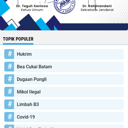
TOPIK POPULER
Hukrim
Bea Cukai Batam
Dugaan Pungli
Mikol Ilegal
Limbah B3
Covid-19