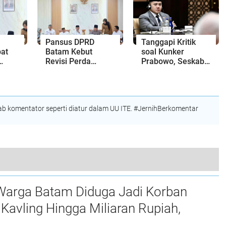
atam
Tahap
Pembahasan
Pansus DPRD
Tanggapi Kritik
at
Batam Kebut
soal Kunker
Revisi Perda
Prabowo, Seskab
Sampah, Dorong
Teddy Beberkan
Pengelolaan dari
Alasan RI Harus
tkan
Hulu hingga Hilir
Panen Hubungan
elaku
Baik dengan
 komentator seperti diatur dalam UU ITE. #JernihBerkomentar
Negara Lain
Sekda Jefridin Apresiasi Fraksi DPRD Kota Batam Terkait Ranperda Penyelenggaraan Pemakaman
Warga Batam Diduga Jadi Korban
Kavling Hingga Miliaran Rupiah,
e Polda Kepri Jalan di Tempat?