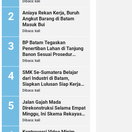
Dibaca:
kali
Aniaya Rekan Kerja, Buruh
Angkut Barang di Batam
Masuk Bui
Dibaca:
kali
BP Batam Tegaskan
Penertiban Lahan di Tanjung
Banon Sesuai Prosedur
Hukum
Dibaca:
kali
SMK Se-Sumatera Belajar
dari Industri di Batam,
Siapkan Lulusan Siap Kerja
Era Digital
Dibaca:
kali
Jalan Gajah Mada
Direkonstruksi Selama Empat
Minggu, Ini Skema Rekayasa
Lalu Lintasnya
Dibaca:
kali
Kontroversi Video Minim