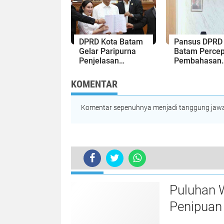
DPRD Kota B
DPRD Kota Batam
Pansus DPRD
Gelar Paripurna
Batam Percep
Penjelasan
Pembahasan
Walikota tentang
Ranperda
Ranperda
Pengelolaan
KOMENTAR
Pertanggungjawaban
Sampah, Liba
APBD Tahun 2025,
OPD hingga P
Apresiasi Pemko
Komentar sepenuhnya menjadi tanggung jawab
Usaha
Raih WTP ke-14
Berturut-turut
TERKINI
Puluhan 
Penipuan 
Laporan k