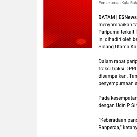
Pemakaman Kota Batam
BATAM | ESNews
menyampaikan ta
Paripurna terkai
ini dihadiri oleh
Sidang Utama Kan
Dalam rapat pari
fraksi-fraksi DP
disampaikan. Ta
penyempurnaan su
Pada kesempatan 
dengan Udin P Sih
“Keberadaan pansu
Ranperda,” katan