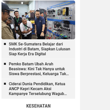
SMK Se-Sumatera Belajar dari
Industri di Batam, Siapkan Lulusan
Siap Kerja Era Digital
Pemko Batam Ubah Arah
Beasiswa: Kini Tak Hanya untuk
Siswa Berprestasi, Keluarga Tak
Mampu dan Hinterland Ikut
Dibiayai
Ciderai Dunia Pendidikan, Ketua
ANCP Kepri Kecam Aksi
Kampanye Terselubung Wagub
Kepri
KESEHATAN