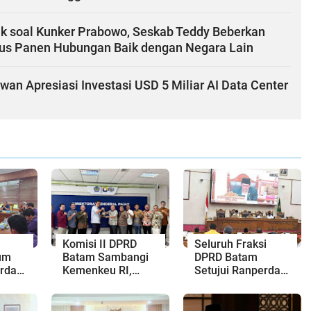
ik soal Kunker Prabowo, Seskab Teddy Beberkan
rus Panen Hubungan Baik dengan Negara Lain
an Apresiasi Investasi USD 5 Miliar AI Data Center
Komisi II DPRD
Seluruh Fraksi
um
Batam Sambangi
DPRD Batam
erda
Kemenkeu RI,
Setujui Ranperda
Nomor
Soroti Penurunan
Pertanggungjawaban
Tajam Dana Bagi
APBD 2025
Hasil Pajak
Dilanjutkan ke