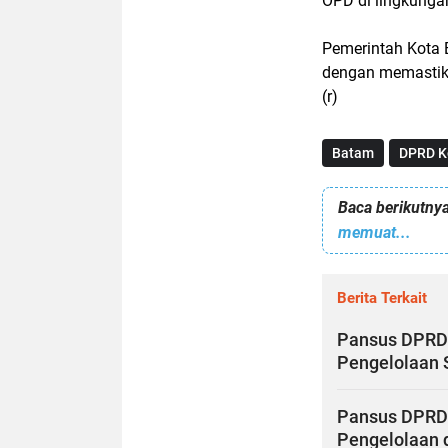
OPD di lingkunga
Pemerintah Kota 
dengan memastika
(r)
Batam
DPRD K
Baca berikutnya
memuat...
Berita Terkait
Pansus DPRD
Pengelolaan 
Pansus DPRD 
Pengelolaan d