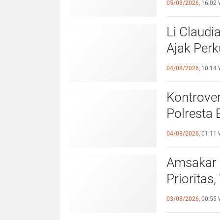
05/08/2026,
16:02 
Li Claudi
Ajak Perk
Pemko B
04/08/2026,
10:14 
Kontrover
Polresta 
Pelangga
04/08/2026,
01:11 
Amsakar 
Prioritas
Lampaui 
03/08/2026,
00:55 