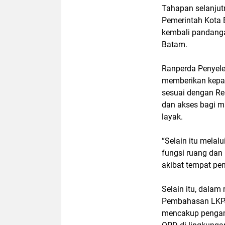
Tahapan selanju
Pemerintah Kota
kembali pandanga
Batam.
Ranperda Penyel
memberikan kepa
sesuai dengan Re
dan akses bagi 
layak.
“Selain itu mela
fungsi ruang dan
akibat tempat pem
Selain itu, dalam
Pembahasan LKPJ 
mencakup pengamb