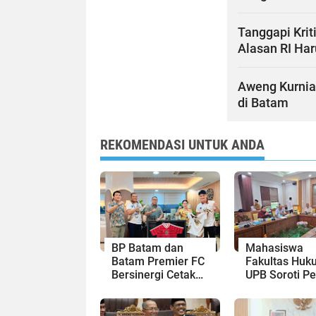
Tanggapi Krit
Alasan RI Ha
Aweng Kurniaw
di Batam
REKOMENDASI UNTUK ANDA
BP Batam dan
Mahasiswa
Batam Premier FC
Fakultas Huk
Bersinergi Cetak
UPB Soroti P
Generasi Emas
Kota Batam 
Sepak Bola Kepri
6 Tahun 2002
Lewat RDP di