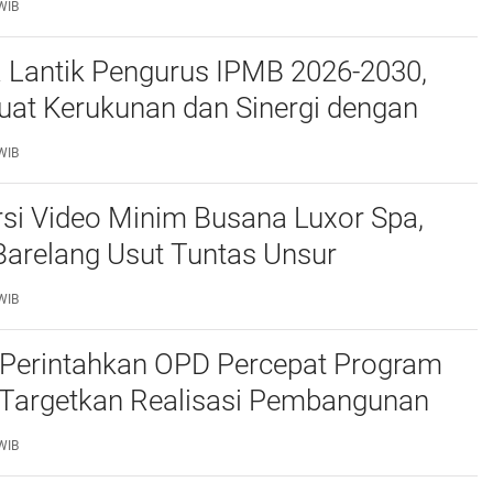
WIB
a Lantik Pengurus IPMB 2026-2030,
uat Kerukunan dan Sinergi dengan
atam
WIB
si Video Minim Busana Luxor Spa,
Barelang Usut Tuntas Unsur
ran Hukum
WIB
Perintahkan OPD Percepat Program
, Targetkan Realisasi Pembangunan
50 Persen
WIB