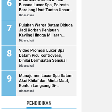
Busana Luxor Spa, Polresta
Barelang Usut Tuntas Unsur
Pelanggaran Hukum
Dibaca:
kali
Puluhan Warga Batam Diduga
Jadi Korban Penipuan
Kavling Hingga Miliaran
Rupiah, Laporan ke Polda
Dibaca:
kali
Kepri Jalan di Tempat?
Video Promosi Luxor Spa
Batam Picu Kontroversi,
Dinilai Bermuatan Sensual
Dibaca:
kali
Manajemen Luxor Spa Batam
Akui Khilaf dan Minta Maaf,
Konten Langsung Di-
Takedown
Dibaca:
kali
PENDIDIKAN