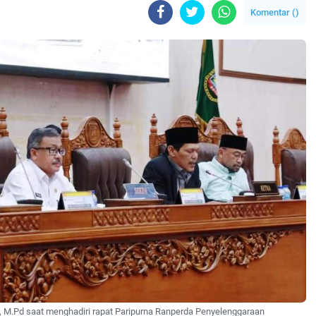
Komentar (
)
, M.Pd saat menghadiri rapat Paripurna Ranperda Penyelenggaraan