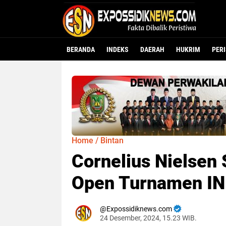
BERANDA
INDEKS
DAERAH
HUKRIM
PER
Home
/
Bintan
Cornelius Nielsen 
Open Turnamen IN
Expossidiknews.com
24 Desember, 2024, 15.23 WIB.
Dibaca:
ka