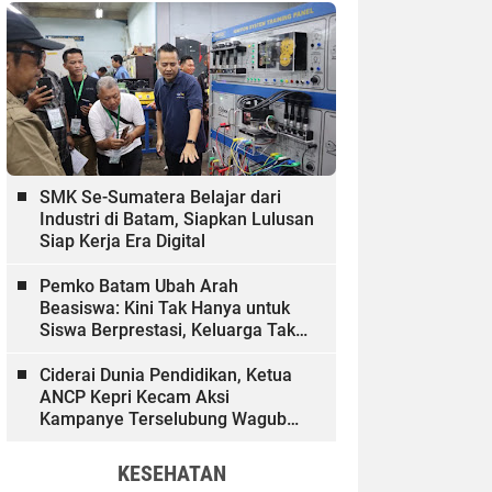
SMK Se-Sumatera Belajar dari
Industri di Batam, Siapkan Lulusan
Siap Kerja Era Digital
Pemko Batam Ubah Arah
Beasiswa: Kini Tak Hanya untuk
Siswa Berprestasi, Keluarga Tak
Mampu dan Hinterland Ikut
Dibiayai
Ciderai Dunia Pendidikan, Ketua
ANCP Kepri Kecam Aksi
Kampanye Terselubung Wagub
Kepri
KESEHATAN