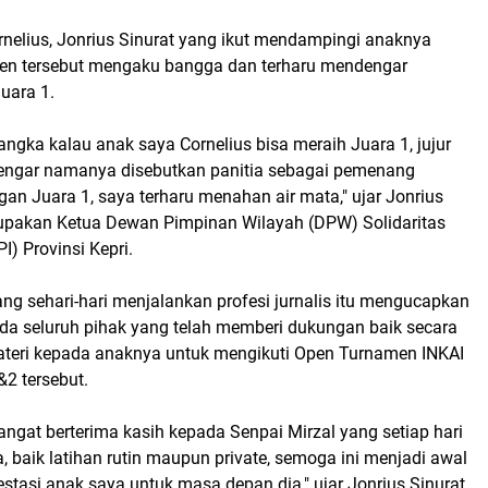
rnelius, Jonrius Sinurat yang ikut mendampingi anaknya
en tersebut mengaku bangga dan terharu mendengar
uara 1.
ngka kalau anak saya Cornelius bisa meraih Juara 1, jujur
engar namanya disebutkan panitia sebagai pemenang
an Juara 1, saya terharu menahan air mata," ujar Jonrius
upakan Ketua Dewan Pimpinan Wilayah (DPW) Solidaritas
I) Provinsi Kepri.
ang sehari-hari menjalankan profesi jurnalis itu mengucapkan
ada seluruh pihak yang telah memberi dukungan baik secara
teri kepada anaknya untuk mengikuti Open Turnamen INKAI
2 tersebut.
ngat berterima kasih kepada Senpai Mirzal yang setiap hari
, baik latihan rutin maupun private, semoga ini menjadi awal
estasi anak saya untuk masa depan dia," ujar Jonrius Sinurat