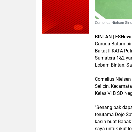
Cornelius Nielsen Sinur
BINTAN | ESNews
Garuda Batam bin
Bakat II KATA Pu
Sumatera 1&2 yan
Lobam Bintan, Sa
Cornelius Nielsen
Selicin, Kecamata
Kelas VI B SD Neg
"Senang pak dapa
terutama Dojo Sat
kasih buat Bapak
saya untuk ikut lo