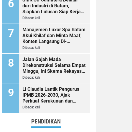
dari Industri di Batam,
Siapkan Lulusan Siap Kerja
Era Digital
Dibaca:
kali
Manajemen Luxor Spa Batam
Akui Khilaf dan Minta Maaf,
Konten Langsung Di-
Takedown
Dibaca:
kali
Jalan Gajah Mada
Direkonstruksi Selama Empat
Minggu, Ini Skema Rekayasa
Lalu Lintasnya
Dibaca:
kali
Li Claudia Lantik Pengurus
IPMB 2026-2030, Ajak
Perkuat Kerukunan dan
Sinergi dengan Pemko Batam
Dibaca:
kali
PENDIDIKAN