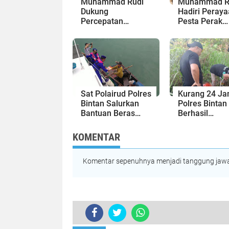
Muhammad Rudi
Muhammad R
Dukung
Hadiri Peray
Percepatan
Pesta Perak
Investasi di Bintan
Imamat di Bin
Apresiasi
Kerukunan U
Beragama
Sat Polairud Polres
Kurang 24 Ja
Bintan Salurkan
Polres Bintan
Bantuan Beras
Berhasil
kepada Nelayan
Meringkus Pe
Tradisional
Penganiayaan
KOMENTAR
Bintan
Komentar sepenuhnya menjadi tanggung jawab
TERKINI