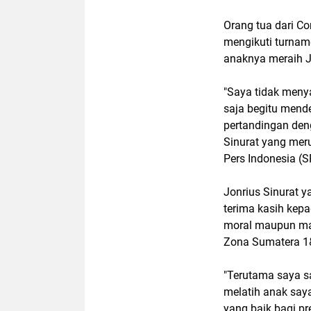
Orang tua dari Co
mengikuti turnam
anaknya meraih J
"Saya tidak menya
saja begitu mend
pertandingan deng
Sinurat yang mer
Pers Indonesia (SP
Jonrius Sinurat y
terima kasih kep
moral maupun ma
Zona Sumatera 1&
"Terutama saya sa
melatih anak saya
yang baik bagi pr