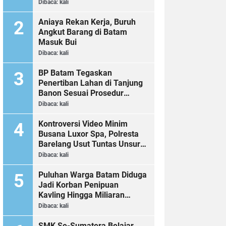
Dibaca:
kali
Aniaya Rekan Kerja, Buruh
Angkut Barang di Batam
Masuk Bui
Dibaca:
kali
BP Batam Tegaskan
Penertiban Lahan di Tanjung
Banon Sesuai Prosedur
Hukum
Dibaca:
kali
Kontroversi Video Minim
Busana Luxor Spa, Polresta
Barelang Usut Tuntas Unsur
Pelanggaran Hukum
Dibaca:
kali
Puluhan Warga Batam Diduga
Jadi Korban Penipuan
Kavling Hingga Miliaran
Rupiah, Laporan ke Polda
Dibaca:
kali
Kepri Jalan di Tempat?
SMK Se-Sumatera Belajar