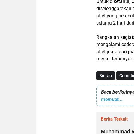
Untuk diketahui,
diselenggarakan ol
atlet yang berasa
selama 2 hari da
Rangkaian kegiat
mengalami cedera,
atlet juara dan pi
medali terbanyak.
Bintan
Corneli
Baca berikutnya
memuat...
Berita Terkait
Muhammad Rud