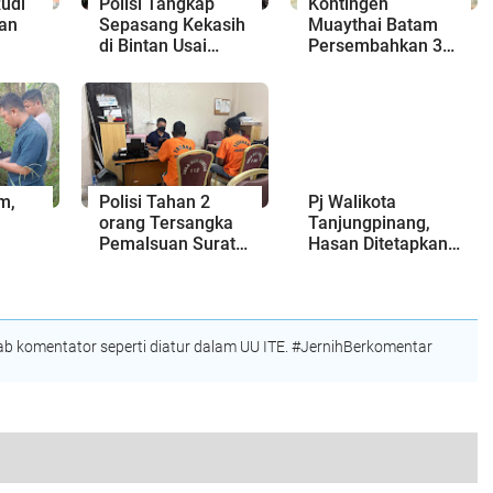
udi
Polisi Tangkap
Kontingen
aan
Sepasang Kekasih
Muaythai Batam
di Bintan Usai
Persembahkan 3
tan,
Tikam Mantan
Emas, 1 Perak dan
Pacar di Batam
1 Perunggu
mat
m,
Polisi Tahan 2
Pj Walikota
orang Tersangka
Tanjungpinang,
Pemalsuan Surat,
Hasan Ditetapkan
laku
Pj Walikota
sebagai Tersangka
 di
Tanjung Pinang
Atas Kasus Lahan
Menyusul, Polisi:
Kami Menunggu
 komentator seperti diatur dalam UU ITE. #JernihBerkomentar
Jawaban dari
Kemendagri